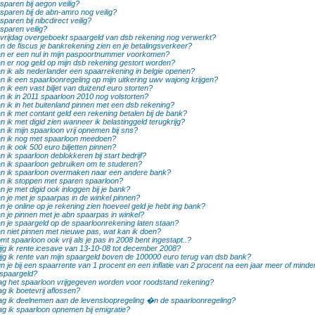
 sparen bij aegon veilig?
 sparen bij de abn-amro nog veilig?
 sparen bij nibcdirect veilig?
 sparen veilig?
 vrijdag overgeboekt spaargeld van dsb rekening nog verwerkt?
n de fiscus je bankrekening zien en je betalingsverkeer?
n er een nul in mijn paspoortnummer voorkomen?
n er nog geld op mijn dsb rekening gestort worden?
n ik als nederlander een spaarrekening in belgie openen?
n ik een spaarloonregeling op mijn uitkering uwv wajong krijgen?
n ik een vast biljet van duizend euro storten?
n ik in 2011 spaarloon 2010 nog volstorten?
n ik in het buitenland pinnen met een dsb rekening?
n ik met contant geld een rekening betalen bij de bank?
n ik met digid zien wanneer ik belastinggeld terugkrijg?
n ik mijn spaarloon vrij opnemen bij sns?
n ik nog met spaarloon meedoen?
n ik ook 500 euro biljetten pinnen?
n ik spaarloon deblokkeren bij start bedrijf?
n ik spaarloon gebruiken om te studeren?
n ik spaarloon overmaken naar een andere bank?
n ik stoppen met sparen spaarloon?
n je met digid ook inloggen bij je bank?
n je met je spaarpas in de winkel pinnen?
n je online op je rekening zien hoeveel geld je hebt ing bank?
n je pinnen met je abn spaarpas in winkel?
n je spaargeld op de spaarloonrekening laten staan?
n niet pinnen met nieuwe pas, wat kan ik doen?
mt spaarloon ook vrij als je pas in 2008 bent ingestapt..?
ijg ik rente icesave van 13-10-08 tot december 2008?
ijg ik rente van mijn spaargeld boven de 100000 euro terug van dsb bank?
n je bij een spaarrente van 1 procent en een inflatie van 2 procent na een jaar meer of mind
 spaargeld?
g het spaarloon vrijgegeven worden voor roodstand rekening?
g ik boetevrij aflossen?
g ik deelnemen aan de levensloopregeling �n de spaarloonregeling?
g ik spaarloon opnemen bij emigratie?