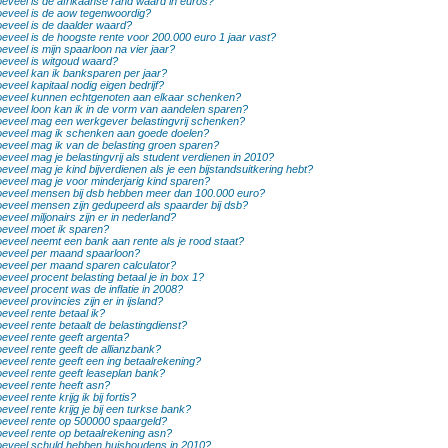
eveel is de afrikaanse rand waard in euros?
eveel is de aow tegenwoordig?
eveel is de daalder waard?
eveel is de hoogste rente voor 200.000 euro 1 jaar vast?
eveel is mijn spaarloon na vier jaar?
eveel is witgoud waard?
eveel kan ik banksparen per jaar?
eveel kapitaal nodig eigen bedrijf?
eveel kunnen echtgenoten aan elkaar schenken?
eveel loon kan ik in de vorm van aandelen sparen?
eveel mag een werkgever belastingvrij schenken?
eveel mag ik schenken aan goede doelen?
eveel mag ik van de belasting groen sparen?
eveel mag je belastingvrij als student verdienen in 2010?
eveel mag je kind bijverdienen als je een bijstandsuitkering hebt?
eveel mag je voor minderjarig kind sparen?
eveel mensen bij dsb hebben meer dan 100.000 euro?
eveel mensen zijn gedupeerd als spaarder bij dsb?
eveel miljonairs zijn er in nederland?
eveel moet ik sparen?
eveel neemt een bank aan rente als je rood staat?
eveel per maand spaarloon?
eveel per maand sparen calculator?
eveel procent belasting betaal je in box 1?
eveel procent was de inflatie in 2008?
eveel provincies zijn er in ijsland?
eveel rente betaal ik?
eveel rente betaalt de belastingdienst?
eveel rente geeft argenta?
eveel rente geeft de allianzbank?
eveel rente geeft een ing betaalrekening?
eveel rente geeft leaseplan bank?
eveel rente heeft asn?
eveel rente krijg ik bij fortis?
eveel rente krijg je bij een turkse bank?
eveel rente op 500000 spaargeld?
eveel rente op betaalrekening asn?
eveel schuld hebben huishoudens in 2010?