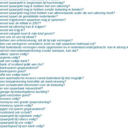
eveel spaargeld is toegestaan bij huurtoeslag?
eveel spaargeld mag ik hebben met een uitkering?
eveel spaargeld mag je hebben zonder belasting te betalen?
eveel spaargeld mag kind hebben van alleenstaande ouder die een uitkering heeft?
eveel spaart de gemiddelde nederlander?
eveel vrijgekomen spaarloon mag je opnemen?
eveel was de inflatie in 2007?
eveel wij uitkering kan ik krijgen?
eveel ww krijg ik?
eveel zakgeld moet ik mijn kind geven?
ren sns en asn bij elkaar?
 beheer een erfenisrekenig, telt dit bij mijn vermogen?
 ben van werkgever veranderd, komt nu mijn spaarloon helemaal vrij?
 heb buitenlands vermogen reeds opgenomen en in nederland ondergebracht. kan ik alsnog 
 wil een internetbetaalrekening zonder bankpas, kan dat?
 allianz sparen veilig?
 argenta veilig?
 atb een veilige bank?
 bank of scotland gelijk aan rbs?
 banksparen gegarandeerd?
 banksparen goed?
 dhb een veilige bank?
 een automatische incasso vanuit buitenland bij dsb mogelijk?
 een betaalrekening hetzelfde als bankrekening?
 een schadeclaim inkomsten voor de belasting?
 er een spaarbaak nieuwsbrief?
 garage bij belastingdienst bezitting?
 geld vastzetten goed?
 icesave veilig?
 moneyou een goede spaarrekening?
 moneyou sparen veilig?
 pggm vrij sparen gegarandeerd?
 roodstand ook schuld?
 spaargeld bij regiobank veilig?
 spaargeld bij robeco veilig?
 spaargeld bij sns veilig?
 spaartegoed bij asn bank veilig?