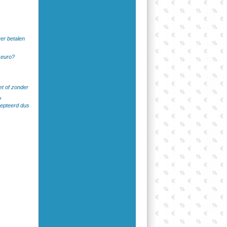
er betalen
 euro?
et of zonder
?
cepteerd dus