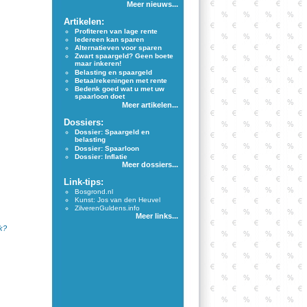
Meer nieuws...
Artikelen:
Profiteren van lage rente
Iedereen kan sparen
Alternatieven voor sparen
Zwart spaargeld? Geen boete
maar inkeren!
Belasting en spaargeld
Betaalrekeningen met rente
Bedenk goed wat u met uw
spaarloon doet
Meer artikelen...
Dossiers:
Dossier: Spaargeld en
belasting
Dossier: Spaarloon
Dossier: Inflatie
Meer dossiers...
Link-tips:
Bosgrond.nl
Kunst: Jos van den Heuvel
ZilverenGuldens.info
Meer links...
k?