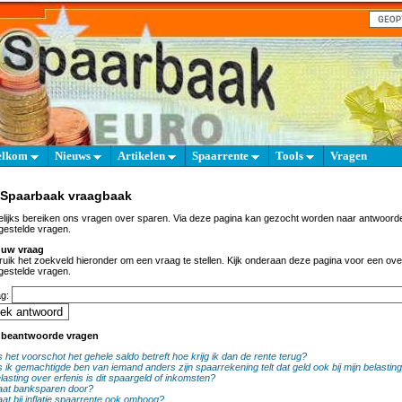
elkom
Nieuws
Artikelen
Spaarrente
Tools
Vragen
 Spaarbaak vraagbaak
lijks bereiken ons vragen over sparen. Via deze pagina kan gezocht worden naar antwoord
gestelde vragen.
 uw vraag
uik het zoekveld hieronder om een vraag te stellen. Kijk onderaan deze pagina voor een ove
gestelde vragen.
ag:
e beantwoorde vragen
s het voorschot het gehele saldo betreft hoe krijg ik dan de rente terug?
s ik gemachtigde ben van iemand anders zijn spaarrekening telt dat geld ook bij mijn belastin
lasting over erfenis is dit spaargeld of inkomsten?
at banksparen door?
at bij inflatie spaarrente ook omhoog?