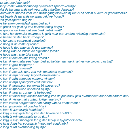
at het goed met dsb?
at je rente vanzelf omhoog bij internet spaarrekening?
ldt de bankgarantie ook voor mijn zakelijke deposito?
ootouders sparen voor een minderjarig kleinkind bij wie is dit belast ouders of grootouders?
eft belgie de garantie op spaargeld verhoogd?
eft geld sparen nog zin?
e bereken gemiddeld spaarbedrag?
e groeit het geld op een bankrekening belgie?
e groot is de kans dat een bank failliet gaat?
e heet het formulier waarmee je geld naar een andere rekening overmaakt?
e heette de dsb bank vroeger?
e het beste spaargeld verdelen?
e hoog is de rente bij reaal?
e hoog is de rente op de toprekening?
e hoog was de inflatie de afgelopen jaren?
e hoog was rente bij icesave?
e kan ik een nieuwe vraag stellen?
e kan ik eenmalig een hoger bedrag betalen dan de limiet van de pinpas van ing?
e kan ik geld besparen?
e kan ik goed sparen?
e kan ik het vrije deel van mijn spaarloon opnemen?
e kan ik mijn chipknip tegoed terugstorten?
e kan ik mijn paspoort nummer vinden?
e kan ik mijn spaargeld verdubbelen?
e kan ik spaarloon opnemen bij abn-amro?
e kan ik spaarloon opnemen bij ing?
e kan ik sparen zonder te beleggen?
e kan ik vanaf mijn kapitaalrekening van de postbank geld overboeken naar een andere ban
e kan ik via de mail contact krijgen met ing?
e kan inflatie zorgen voor een daling van de koopkracht?
e kan je bepalen of goud echt is?
e kom ik aan oranje handdoek?
e krijg ik mijn geld terug van dsb boven de 100000?
e krijg ik mijn spaargeld terug dsb?
e krijg ik mijn spaargeld terug dsb terwijl ik hypotheek heb?
e lang duurt het voordat je hypotheek rond hebt?
e lang duurt overboeking bij ing?