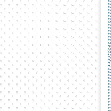
Ma
Ma
Ma
Ma
Ma
Ma
Mi
al
Mo
Mo
Mo
Mo
Mo
Mo
On
re
On
Op
ka
Te
Te
To
To
Va
Va
Va
Va
Va
Va
Va
Va
Va
Va
Va
Va
Va
Va