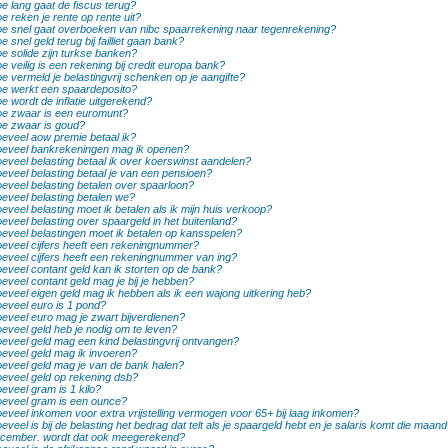
e lang gaat de fiscus terug?
e reken je rente op rente uit?
e snel gaat overboeken van nibc spaarrekening naar tegenrekening?
e snel geld terug bij failliet gaan bank?
e solide zijn turkse banken?
e veilig is een rekening bij credit europa bank?
e vermeld je belastingvrij schenken op je aangifte?
e werkt een spaardeposito?
e wordt de inflatie uitgerekend?
e zwaar is een euromunt?
e zwaar is goud?
eveel aow premie betaal ik?
eveel bankrekeningen mag ik openen?
eveel belasting betaal ik over koerswinst aandelen?
eveel belasting betaal je van een pensioen?
eveel belasting betalen over spaarloon?
eveel belasting betalen we?
eveel belasting moet ik betalen als ik mijn huis verkoop?
eveel belasting over spaargeld in het buitenland?
eveel belastingen moet ik betalen op kansspelen?
eveel cijfers heeft een rekeningnummer?
eveel cijfers heeft een rekeningnummer van ing?
eveel contant geld kan ik storten op de bank?
eveel contant geld mag je bij je hebben?
eveel eigen geld mag ik hebben als ik een wajong uitkering heb?
eveel euro is 1 pond?
eveel euro mag je zwart bijverdienen?
eveel geld heb je nodig om te leven?
eveel geld mag een kind belastingvrij ontvangen?
eveel geld mag ik invoeren?
eveel geld mag je van de bank halen?
eveel geld op rekening dsb?
eveel gram is 1 kilo?
eveel gram is een ounce?
eveel inkomen voor extra vrijstelling vermogen voor 65+ bij laag inkomen?
eveel is bij de belasting het bedrag dat telt als je spaargeld hebt en je salaris komt die maand
cember. wordt dat ook meegerekend?