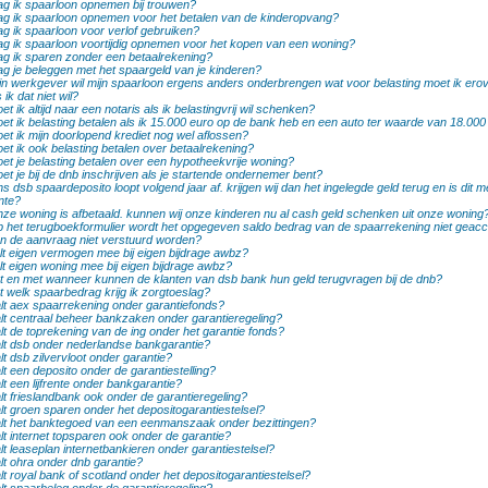
g ik spaarloon opnemen bij trouwen?
g ik spaarloon opnemen voor het betalen van de kinderopvang?
g ik spaarloon voor verlof gebruiken?
g ik spaarloon voortijdig opnemen voor het kopen van een woning?
g ik sparen zonder een betaalrekening?
g je beleggen met het spaargeld van je kinderen?
jn werkgever wil mijn spaarloon ergens anders onderbrengen wat voor belasting moet ik erov
s ik dat niet wil?
et ik altijd naar een notaris als ik belastingvrij wil schenken?
et ik belasting betalen als ik 15.000 euro op de bank heb en een auto ter waarde van 18.000
et ik mijn doorlopend krediet nog wel aflossen?
et ik ook belasting betalen over betaalrekening?
et je belasting betalen over een hypotheekvrije woning?
et je bij de dnb inschrijven als je startende ondernemer bent?
s dsb spaardeposito loopt volgend jaar af. krijgen wij dan het ingelegde geld terug en is dit m
nte?
ze woning is afbetaald. kunnen wij onze kinderen nu al cash geld schenken uit onze woning
 het terugboekformulier wordt het opgegeven saldo bedrag van de spaarrekening niet geac
n de aanvraag niet verstuurd worden?
lt eigen vermogen mee bij eigen bijdrage awbz?
lt eigen woning mee bij eigen bijdrage awbz?
t en met wanneer kunnen de klanten van dsb bank hun geld terugvragen bij de dnb?
t welk spaarbedrag krijg ik zorgtoeslag?
lt aex spaarrekening onder garantiefonds?
lt centraal beheer bankzaken onder garantieregeling?
lt de toprekening van de ing onder het garantie fonds?
lt dsb onder nederlandse bankgarantie?
lt dsb zilvervloot onder garantie?
lt een deposito onder de garantiestelling?
lt een lijfrente onder bankgarantie?
lt frieslandbank ook onder de garantieregeling?
lt groen sparen onder het depositogarantiestelsel?
lt het banktegoed van een eenmanszaak onder bezittingen?
lt internet topsparen ook onder de garantie?
lt leaseplan internetbankieren onder garantiestelsel?
lt ohra onder dnb garantie?
lt royal bank of scotland onder het depositogarantiestelsel?