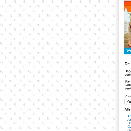
W
De
Dage
veel
Stel
Gebr
veel
Vra
All
Al
Al
Be
Ga
Ga