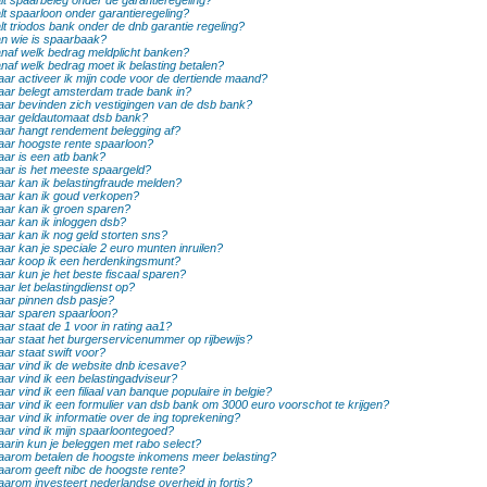
lt spaarbeleg onder de garantieregeling?
lt spaarloon onder garantieregeling?
lt triodos bank onder de dnb garantie regeling?
n wie is spaarbaak?
naf welk bedrag meldplicht banken?
naf welk bedrag moet ik belasting betalen?
ar activeer ik mijn code voor de dertiende maand?
ar belegt amsterdam trade bank in?
ar bevinden zich vestigingen van de dsb bank?
ar geldautomaat dsb bank?
ar hangt rendement belegging af?
ar hoogste rente spaarloon?
ar is een atb bank?
ar is het meeste spaargeld?
ar kan ik belastingfraude melden?
ar kan ik goud verkopen?
ar kan ik groen sparen?
ar kan ik inloggen dsb?
ar kan ik nog geld storten sns?
ar kan je speciale 2 euro munten inruilen?
ar koop ik een herdenkingsmunt?
ar kun je het beste fiscaal sparen?
ar let belastingdienst op?
ar pinnen dsb pasje?
ar sparen spaarloon?
ar staat de 1 voor in rating aa1?
ar staat het burgerservicenummer op rijbewijs?
ar staat swift voor?
ar vind ik de website dnb icesave?
ar vind ik een belastingadviseur?
ar vind ik een filiaal van banque populaire in belgie?
ar vind ik een formulier van dsb bank om 3000 euro voorschot te krijgen?
ar vind ik informatie over de ing toprekening?
ar vind ik mijn spaarloontegoed?
arin kun je beleggen met rabo select?
arom betalen de hoogste inkomens meer belasting?
arom geeft nibc de hoogste rente?
arom investeert nederlandse overheid in fortis?