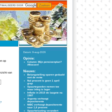
Datum: 9-aug-2026
Opinie:
en op
Column: Mijn pensioenplan?
Aflossen!
Nieuws:
rzicht van
Belangstelling sparen gedaald
met de rente
Nul procent is geen 1 april
grap
Spaartegoeden nemen toe
maar inleg is lager
Inflatie in 2015 de laagste na
1987
Argenta verhoogt
depositorente
g?
NIBC verhoogt depositorente
naar 1,6 procent
Spaarbelasting verandert