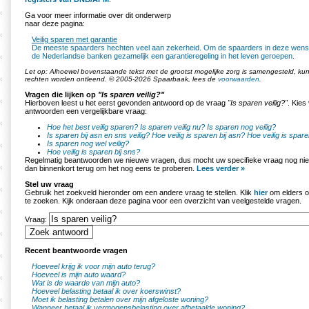
Ga voor meer informatie over dit onderwerp
naar deze pagina:
Veilig sparen met garantie
De meeste spaarders hechten veel aan zekerheid. Om de spaarders in deze wens 
de Nederlandse banken gezamelijk een garantieregeling in het leven geroepen.
Let op: Alhoewel bovenstaande tekst met de grootst mogelijke zorg is samengesteld, k
rechten worden ontleend. © 2005-2026 Spaarbaak, lees de
voorwaarden
.
Vragen die lijken op
"Is sparen veilig?"
Hierboven leest u het eerst gevonden antwoord op de vraag
"Is sparen veilig?"
. Kies
antwoorden een vergelijkbare vraag:
Hoe het best veilig sparen?
Is sparen veilig nu?
Is sparen nog veilig?
Is sparen bij asn en sns veilig?
Hoe veilig is sparen bij asn?
Hoe veilig is spar
Is sparen nog wel veilig?
Hoe veilig is sparen bij sns?
Regelmatig beantwoorden we nieuwe vragen, dus mocht uw specifieke vraag nog nie
dan binnenkort terug om het nog eens te proberen.
Lees verder »
Stel uw vraag
Gebruik het zoekveld hieronder om een andere vraag te stellen. Klik
hier
om elders o
te zoeken. Kijk onderaan deze pagina voor een overzicht van veelgestelde vragen.
Vraag:
Recent beantwoorde vragen
Hoeveel krijg ik voor mijn auto terug?
Hoeveel is mijn auto waard?
Wat is de waarde van mijn auto?
Hoeveel belasting betaal ik over koerswinst?
Moet ik belasting betalen over mijn afgeloste woning?
Wanneer betaal ik vermogensbelasting over afbetaalde woning?