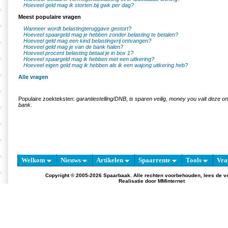
Hoeveel geld mag ik storten bij gwk per dag?
Meest populaire vragen
Wanneer wordt belastingteruggave gestort?
Hoeveel spaargeld mag je hebben zonder belasting te betalen?
Hoeveel geld mag een kind belastingvrij ontvangen?
Hoeveel geld mag je van de bank halen?
Hoeveel procent belasting betaal je in box 1?
Hoeveel spaargeld mag ik hebben met een uitkering?
Hoeveel eigen geld mag ik hebben als ik een wajong uitkering heb?
Alle vragen
Populaire zoekteksten:
garantiestelling/DNB
,
is sparen veilig
,
money you valt deze o
bank
.
Welkom
Nieuws
Artikelen
Spaarrente
Tools
Vra
Copyright © 2005-2026 Spaarbaak. Alle rechten voorbehouden, lees de
v
Realisatie door
MMinternet