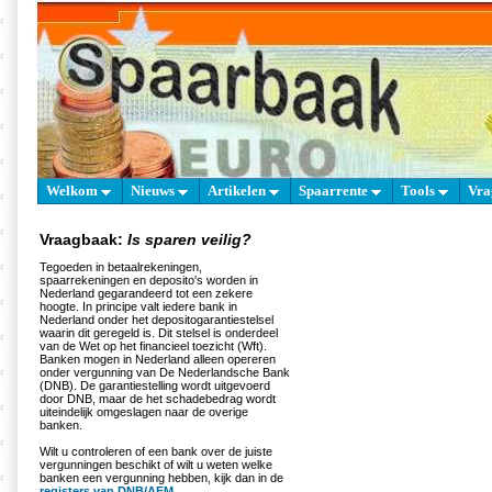
Welkom
Nieuws
Artikelen
Spaarrente
Tools
Vra
Vraagbaak:
Is sparen veilig?
Tegoeden in betaalrekeningen,
spaarrekeningen en deposito's worden in
Nederland gegarandeerd tot een zekere
hoogte. In principe valt iedere bank in
Nederland onder het depositogarantiestelsel
waarin dit geregeld is. Dit stelsel is onderdeel
van de Wet op het financieel toezicht (Wft).
Banken mogen in Nederland alleen opereren
onder vergunning van De Nederlandsche Bank
(DNB). De garantiestelling wordt uitgevoerd
door DNB, maar de het schadebedrag wordt
uiteindelijk omgeslagen naar de overige
banken.
Wilt u controleren of een bank over de juiste
vergunningen beschikt of wilt u weten welke
banken een vergunning hebben, kijk dan in de
registers van DNB/AFM
.