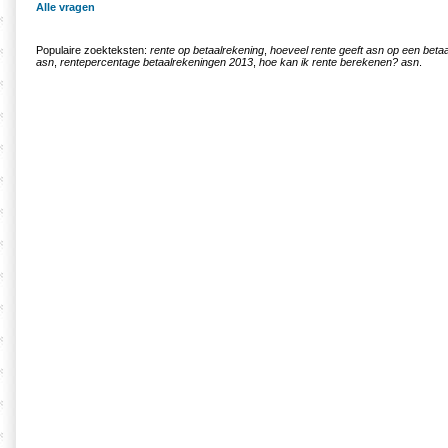
Alle vragen
Populaire zoekteksten:
rente op betaalrekening
,
hoeveel rente geeft asn op een beta
asn
,
rentepercentage betaalrekeningen 2013
,
hoe kan ik rente berekenen? asn
.