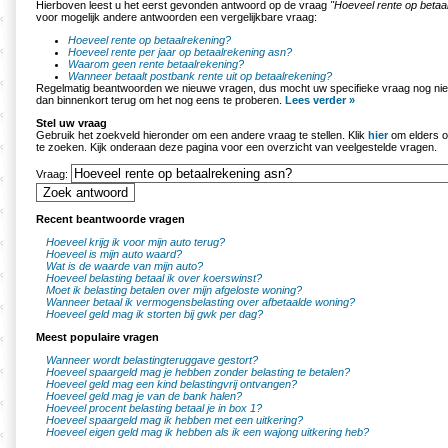
Hierboven leest u het eerst gevonden antwoord op de vraag
"Hoeveel rente op betaa
voor mogelijk andere antwoorden een vergelijkbare vraag:
Hoeveel rente op betaalrekening?
Hoeveel rente per jaar op betaalrekening asn?
Waarom geen rente betaalrekening?
Wanneer betaalt postbank rente uit op betaalrekening?
Regelmatig beantwoorden we nieuwe vragen, dus mocht uw specifieke vraag nog nie
dan binnenkort terug om het nog eens te proberen.
Lees verder »
Stel uw vraag
Gebruik het zoekveld hieronder om een andere vraag te stellen. Klik
hier
om elders o
te zoeken. Kijk onderaan deze pagina voor een overzicht van veelgestelde vragen.
Vraag:
Recent beantwoorde vragen
Hoeveel krijg ik voor mijn auto terug?
Hoeveel is mijn auto waard?
Wat is de waarde van mijn auto?
Hoeveel belasting betaal ik over koerswinst?
Moet ik belasting betalen over mijn afgeloste woning?
Wanneer betaal ik vermogensbelasting over afbetaalde woning?
Hoeveel geld mag ik storten bij gwk per dag?
Meest populaire vragen
Wanneer wordt belastingteruggave gestort?
Hoeveel spaargeld mag je hebben zonder belasting te betalen?
Hoeveel geld mag een kind belastingvrij ontvangen?
Hoeveel geld mag je van de bank halen?
Hoeveel procent belasting betaal je in box 1?
Hoeveel spaargeld mag ik hebben met een uitkering?
Hoeveel eigen geld mag ik hebben als ik een wajong uitkering heb?