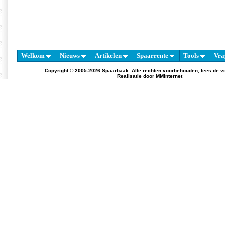
Welkom
Nieuws
Artikelen
Spaarrente
Tools
Vra
Copyright © 2005-2026 Spaarbaak. Alle rechten voorbehouden, lees de
v
Realisatie door
MMinternet