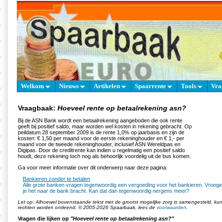
Welkom
Nieuws
Artikelen
Spaarrente
Tools
Vra
Vraagbaak:
Hoeveel rente op betaalrekening asn?
Bij de ASN Bank wordt een betaalrekening aangeboden die ook rente
geeft bij positief saldo, maar worden wel kosten in rekening gebracht. Op
peildatum 28 september 2009 is de rente 1,0% op jaarbasis en zijn de
kosten: € 1,50 per maand voor de eerste rekeninghouder en € 1,- per
maand voor de tweede rekeninghouder, inclusief ASN Wereldpas en
Digipas. Door de creditrente kan indien u regelmatig een positief saldo
houdt, deze rekening toch nog als behoorlijk voordelig uit de bus komen.
Ga voor meer informatie over dit onderwerp naar deze pagina:
Bankieren zonder te betalen
Alle grote banken vragen tegenwoordig een vergoeding voor het bankieren. Vroeger 
je het naar de bank bracht. Kan dat dan tegenwoordig nergens meer?
Let op: Alhoewel bovenstaande tekst met de grootst mogelijke zorg is samengesteld, k
rechten worden ontleend. © 2005-2026 Spaarbaak, lees de
voorwaarden
.
Vragen die lijken op
"Hoeveel rente op betaalrekening asn?"