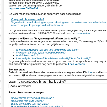
vergunningen beschikt of wilt u weten welke
banken een vergunning hebben, kijk dan in de
registers van DNB/AFM
.
Ga voor meer informatie over dit onderwerp naar deze pagina:
Vraagbaak: Is sparen veilig?
Tegoeden in betaalrekeningen, spaarrekeningen en deposito's worden in Nederlan
zekere hoogte. In principe valt iedere bank in...
Let op: Alhoewel bovenstaande tekst met de grootst mogelijke zorg is samengesteld, k
rechten worden ontleend. © 2005-2026 Spaarbaak, lees de
voorwaarden
.
Vragen die lijken op
"Is spaartegoed bij asn bank veilig?"
Hierboven leest u het eerst gevonden antwoord op de vraag
"Is spaartegoed bij asn 
mogelijk andere antwoorden een vergelijkbare vraag:
Is het spaartegoed van een vve veilig bij de sns bank?
Wanneer uitkering spaartegoed dsb bank?
Is dsb bank veilig?
Hoe veilig is de at bank?
Is atb bank wel veilig?
Is at bank veilig?
Regelmatig beantwoorden we nieuwe vragen, dus mocht uw specifieke vraag nog nie
dan binnenkort terug om het nog eens te proberen.
Lees verder »
Stel uw vraag
Gebruik het zoekveld hieronder om een andere vraag te stellen. Klik
hier
om elders o
te zoeken. Kijk onderaan deze pagina voor een overzicht van veelgestelde vragen.
Vraag:
Recent beantwoorde vragen
Hoeveel krijg ik voor mijn auto terug?
Hoeveel is mijn auto waard?
Wat is de waarde van mijn auto?
Hoeveel belasting betaal ik over koerswinst?