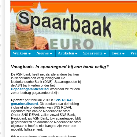
Welkom
Nieuws
Artikelen
Spaarrente
Tools
Vra
Vraagbaak:
Is spaartegoed bij asn bank veilig?
De ASN bank heeft net als alle andere banken
in Nederland een vergunning van De
Nederlandsche Bank (DNB). Spaartegoeden bij
de ASN bank vallen onder het
Depositogarantiestelsel
waardoor ze tot een
zeker bedrag gegarandeerd zijn.
Update:
per februari 2013 is
SNS REAAL
genationaliseerd
. Dit betekent dat de holding
inclusief alle onderdelen van SNS REAAL
eigendom zijn van de Nederlandse staat.
Onder SNS REAAL vallen zowel SNS Bank,
Regiobank als ASN Bank. Uw spaartegoed blijft
gegarandeerd en doordat de Nederlandse staat
eigenaar is hoeft u niet bang te zijn voor een
mogelijk faillissement.
Wilt u controleren of een bank over de juiste