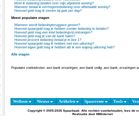
Moet ik belasting betalen over mijn afgeloste woning?
Wanneer betaal ik vermogensbelasting over afbetaalde woning?
Hoeveel geld mag ik storten bij gwk per dag?
Meest populaire vragen
Wanneer wordt belastingteruggave gestort?
Hoeveel spaargeld mag je hebben zonder belasting te betalen?
Hoeveel geld mag een kind belastingvrij ontvangen?
Hoeveel geld mag je van de bank halen?
Hoeveel procent belasting betaal je in box 1?
Hoeveel spaargeld mag ik hebben met een uitkering?
Hoeveel eigen geld mag ik hebben als ik een wajong uitkering heb?
Alle vragen
Populaire zoekteksten:
asn bank ervaringen
,
asn bank veilig
,
asn bank
,
ervaringen 
Welkom
Nieuws
Artikelen
Spaarrente
Tools
Vra
Copyright © 2005-2026 Spaarbaak. Alle rechten voorbehouden, lees de
v
Realisatie door
MMinternet