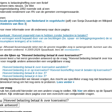
igens is belastingheffing over een fictief
ement niets nieuws. De Wet
ogensbelasting 1892 noemde ook al een
ndersteld rendement van 4% van de gemeten vermogenswaarde.
nnen:
iscale geschiedenis van Nederland in vogelvlucht
(pdf) van Sonja Dusarduijn en Wikiped
chiedenis van Box 3
]
oor meer informatie over dit onderwerp naar deze pagina:
aagbaak: Hoeveel spaargeld mag je hebben zonder belasting te betalen?
 vermogen wordt bepaald door van uw bezittingen (bv. spaar- en beleggingstegoeden) de sc
nsumptieve leningen) af te trekken...
op: Alhoewel bovenstaande tekst met de grootst mogelijke zorg is samengesteld, kunnen aan de
ten worden ontleend. © 2005-2026 Spaarbaak, lees de
voorwaarden
.
en die lijken op
"Hoeveel belasting betaal ik over koerswinst?"
boven leest u het eerst gevonden antwoord op de vraag
"Hoeveel belasting betaal ik over ko
 voor mogelijk andere antwoorden een vergelijkbare vraag:
Hoeveel belasting betaal ik over koerswinst aandelen?
Hoeveel belasting is er op koerswinst?
Hoeveel loonheffing moet ik betalen bij koerswinst?
Hoeveel belasting betaal ik in box 3?
Hoeveel belasting betaal je in box 3?
lmatig beantwoorden we nieuwe vragen, dus mocht uw specifieke vraag nog niet beantwoord
binnenkort terug om het nog eens te proberen.
Lees verder »
 uw vraag
uik het zoekveld hieronder om een andere vraag te stellen. Klik
hier
om elders op de Spaarb
oeken. Kijk onderaan deze pagina voor een overzicht van veelgestelde vragen.
ag:
ent beantwoorde vragen