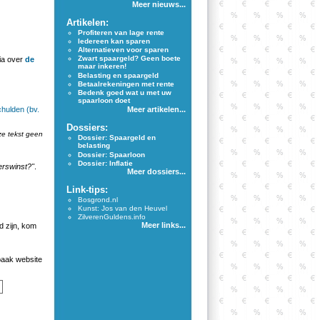
Meer nieuws...
Artikelen:
Profiteren van lage rente
Iedereen kan sparen
Alternatieven voor sparen
Zwart spaargeld? Geen boete
ia over
de
maar inkeren!
Belasting en spaargeld
Betaalrekeningen met rente
Bedenk goed wat u met uw
spaarloon doet
hulden (bv.
Meer artikelen...
Dossiers:
ze tekst geen
Dossier: Spaargeld en
belasting
Dossier: Spaarloon
Dossier: Inflatie
erswinst?"
.
Meer dossiers...
Link-tips:
Bosgrond.nl
Kunst: Jos van den Heuvel
ZilverenGuldens.info
Meer links...
 zijn, kom
aak website