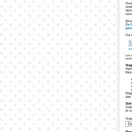
Over
rend
Verm
vero
[bro
De f
ges
Ga v
Vr
Uw
co
Let 
rech
Vrag
Hier
Kies
Rege
dan 
Stel
Gebr
te z
Vra
Rec