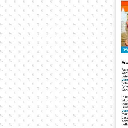
W
Vr
Aand
waar
gete
ver
beta
(of 
waa
In h
inko
even
Sind
ver
make
vast
zove
heffi