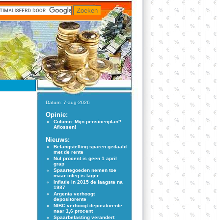
Datum: 7-aug-2026
Opinie:
Column: Mijn pensioenplan?
Aflossen!
Nieuws:
Belangstelling sparen gedaald
met de rente
Nul procent is geen 1 april
grap
Spaartegoeden nemen toe
maar inleg is lager
Inflatie in 2015 de laagste na
1987
Argenta verhoogt
depositorente
NIBC verhoogt depositorente
naar 1,6 procent
Spaarbelasting verandert