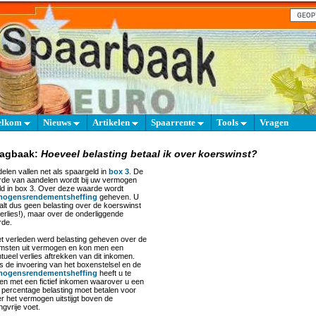
elkom
Nieuws
Artikelen
Spaarrente
Tools
Vragen
aagbaak:
Hoeveel belasting betaal ik over koerswinst?
elen vallen net als spaargeld in
box 3
. De
de van aandelen wordt bij uw vermogen
ld in box 3. Over deze waarde wordt
mogensrendementsheffing
geheven. U
alt dus geen belasting over de koerswinst
verlies!), maar over de onderliggende
rde.
et verleden werd belasting geheven over de
msten uit vermogen en kon men een
tueel verlies aftrekken van dit inkomen.
s de invoering van het boxenstelsel en de
mogensrendementsheffing
heeft u te
n met een fictief inkomen waarover u een
 percentage belasting moet betalen voor
r het vermogen uitstijgt boven de
ngvrije voet.