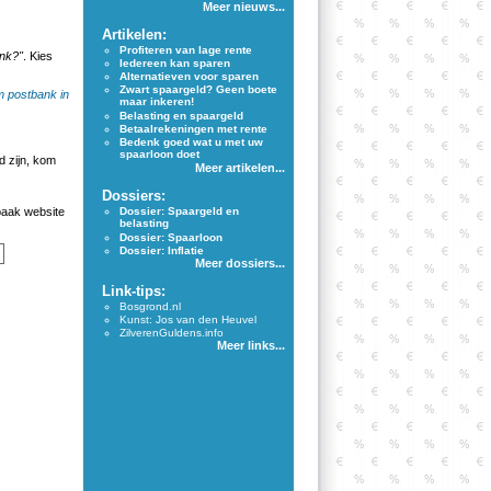
Meer nieuws...
Artikelen:
Profiteren van lage rente
nk?"
. Kies
Iedereen kan sparen
Alternatieven voor sparen
Zwart spaargeld? Geen boete
 postbank in
maar inkeren!
Belasting en spaargeld
Betaalrekeningen met rente
Bedenk goed wat u met uw
spaarloon doet
 zijn, kom
Meer artikelen...
Dossiers:
aak website
Dossier: Spaargeld en
belasting
Dossier: Spaarloon
Dossier: Inflatie
Meer dossiers...
Link-tips:
Bosgrond.nl
Kunst: Jos van den Heuvel
ZilverenGuldens.info
Meer links...