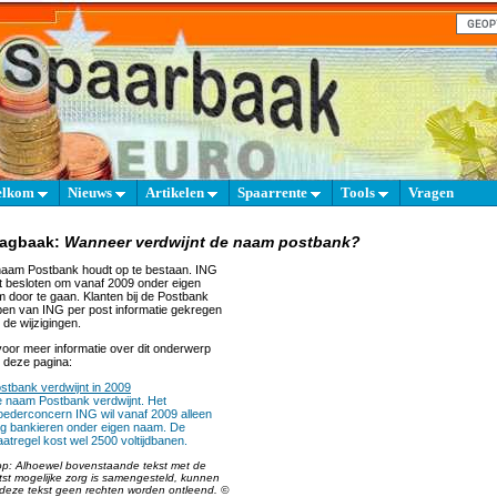
elkom
Nieuws
Artikelen
Spaarrente
Tools
Vragen
aagbaak:
Wanneer verdwijnt de naam postbank?
aam Postbank houdt op te bestaan. ING
t besloten om vanaf 2009 onder eigen
 door te gaan. Klanten bij de Postbank
en van ING per post informatie gekregen
 de wijzigingen.
oor meer informatie over dit onderwerp
 deze pagina:
stbank verdwijnt in 2009
 naam Postbank verdwijnt. Het
ederconcern ING wil vanaf 2009 alleen
g bankieren onder eigen naam. De
atregel kost wel 2500 voltijdbanen.
op: Alhoewel bovenstaande tekst met de
tst mogelijke zorg is samengesteld, kunnen
deze tekst geen rechten worden ontleend. ©