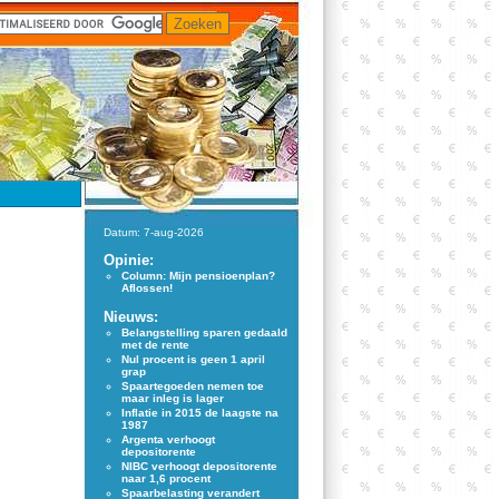
Datum: 7-aug-2026
Opinie:
Column: Mijn pensioenplan?
Aflossen!
Nieuws:
Belangstelling sparen gedaald
met de rente
Nul procent is geen 1 april
grap
Spaartegoeden nemen toe
maar inleg is lager
Inflatie in 2015 de laagste na
1987
Argenta verhoogt
depositorente
NIBC verhoogt depositorente
naar 1,6 procent
Spaarbelasting verandert