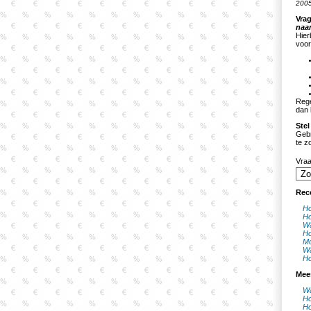
2005
Vrag
naa
Hier
voor
Rege
dan 
Stel
Gebr
te z
Vra
Rec
Ho
Ho
Wa
Ho
Mo
Wa
Ho
Mee
Wa
Ho
Ho