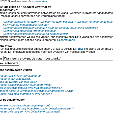
-2026 Spaarbaak, lees de
voorwaarden
.
en die lijken op
"Wanneer verdwijnt de
m postbank?"
boven leest u het eerst gevonden antwoord op de vraag
"Wanneer verdwijnt de naam postba
 mogelijk andere antwoorden een vergelijkbare vraag:
Wanneer postbank verdwijnt?
Wanneer verdwijnt postbank?
Wanneer veranderde de naam
ing?
Wanneer van postbank naar ing?
Wanneer betaalt postbank rente uit?
Wanneer rente bij toprekening postbank?
Wanneer kan spaarloon vrijkomen postbank?
Wanneer betaalt postbank rente uit op betaalrekening?
lmatig beantwoorden we nieuwe vragen, dus mocht uw specifieke vraag nog niet beantwoord
binnenkort terug om het nog eens te proberen.
Lees verder »
 uw vraag
uik het zoekveld hieronder om een andere vraag te stellen. Klik
hier
om elders op de Spaarb
oeken. Kijk onderaan deze pagina voor een overzicht van veelgestelde vragen.
ag:
ent beantwoorde vragen
eveel krijg ik voor mijn auto terug?
eveel is mijn auto waard?
t is de waarde van mijn auto?
eveel belasting betaal ik over koerswinst?
et ik belasting betalen over mijn afgeloste woning?
nneer betaal ik vermogensbelasting over afbetaalde woning?
eveel geld mag ik storten bij gwk per dag?
st populaire vragen
nneer wordt belastingteruggave gestort?
eveel spaargeld mag je hebben zonder belasting te betalen?
eveel geld mag een kind belastingvrij ontvangen?