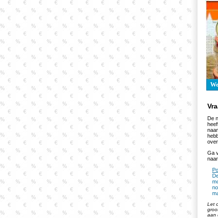
W
Vr
De n
heef
naam
hebb
over
Ga v
naar
Po
De
mo
no
ma
Let 
groo
aan 