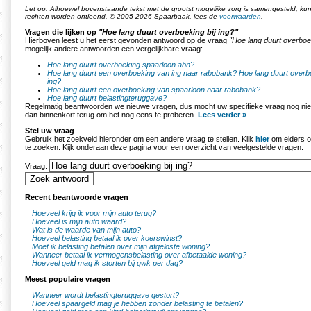
Let op: Alhoewel bovenstaande tekst met de grootst mogelijke zorg is samengesteld, k
rechten worden ontleend. © 2005-2026 Spaarbaak, lees de
voorwaarden
.
Vragen die lijken op
"Hoe lang duurt overboeking bij ing?"
Hierboven leest u het eerst gevonden antwoord op de vraag
"Hoe lang duurt overboek
mogelijk andere antwoorden een vergelijkbare vraag:
Hoe lang duurt overboeking spaarloon abn?
Hoe lang duurt een overboeking van ing naar rabobank?
Hoe lang duurt overb
ing?
Hoe lang duurt een overboeking van spaarloon naar rabobank?
Hoe lang duurt belastingteruggave?
Regelmatig beantwoorden we nieuwe vragen, dus mocht uw specifieke vraag nog nie
dan binnenkort terug om het nog eens te proberen.
Lees verder »
Stel uw vraag
Gebruik het zoekveld hieronder om een andere vraag te stellen. Klik
hier
om elders o
te zoeken. Kijk onderaan deze pagina voor een overzicht van veelgestelde vragen.
Vraag:
Recent beantwoorde vragen
Hoeveel krijg ik voor mijn auto terug?
Hoeveel is mijn auto waard?
Wat is de waarde van mijn auto?
Hoeveel belasting betaal ik over koerswinst?
Moet ik belasting betalen over mijn afgeloste woning?
Wanneer betaal ik vermogensbelasting over afbetaalde woning?
Hoeveel geld mag ik storten bij gwk per dag?
Meest populaire vragen
Wanneer wordt belastingteruggave gestort?
Hoeveel spaargeld mag je hebben zonder belasting te betalen?