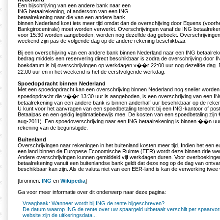
Een bijschrijving van een andere bank naar een
ING betaalrekening, of andersom van een ING
betaalrekening naar die van een andere bank
binnen Nederland kost iets meer tijd omdat dan de overschijving door Equens (voorh
Bankgirocentrale) moet worden verwerkt. Overschrijvingen vanaf de ING betaalreke
voor 15:30 worden aangeboden, worden nog dezelfde dag geboekt. Overschrijvingen 
weekend zijn pas de volgende dag op de andere rekening beschikbaar.
Bij een overschijving van een andere bank binnen Nederland naar een ING betaalreke
bedrag middels een reservering direct beschikbaar is zodra de overschrijving door 
boekdatum is bij overschrijvingen op werkdagen v��r 22:00 uur nog dezelfde dag. B
22:00 uur en in het weekend is het de eerstvolgende werkdag.
Spoedopdracht binnen Nederland
Met een spoedopdracht kan een overschrijving binnen Nederland nog sneller worden 
spoedopdracht die v��r 13:30 uur is aangeboden, is een overschrijving van een I
betaalrekening van een andere bank is binnen anderhalf uur beschikbaar op de reke
U kunt voor het aanvragen van een spoedbetaling terecht bij een ING-kantoor of po
Betaalpas en een geldig legitimatiebewijs mee. De kosten van een spoedbetaling zijn 
aug-2011). Een spoedoverschrijving naar een ING betaalrekening is binnen ��n uu
rekening van de begunstigde.
Buitenland
Overschrijvingen naar rekeningen in het buitenland kosten meer tijd. Indien het een eur
een land binnen de Europese Economische Ruimte (EER) wordt deze binnen drie we
Andere overschrijvingen kunnen gemiddeld vijf werkdagen duren. Voor overboeking
betaalrekening vanuit een buitenlandse bank geldt dat deze nog op de dag van ontv
beschikbaar kan zijn. Als de valuta niet van een EER-land is kan de verwerking twe
[bronnen:
ING
en
Wikipedia
]
Ga voor meer informatie over dit onderwerp naar deze pagina:
Vraagbaak: Wanneer wordt bij ING de rente bijgeschreven?
De datum waarop ING de rente over uw spaargeld uitbetaalt verschilt per spaarvo
website zijn de uitkeringsdata...