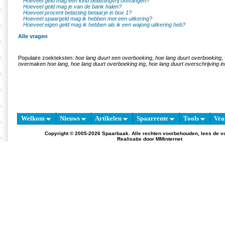
Hoeveel geld mag een kind belastingvrij ontvangen?
Hoeveel geld mag je van de bank halen?
Hoeveel procent belasting betaal je in box 1?
Hoeveel spaargeld mag ik hebben met een uitkering?
Hoeveel eigen geld mag ik hebben als ik een wajong uitkering heb?
Alle vragen
Populaire zoekteksten:
hoe lang duurt een overboeking
,
hoe lang duurt overboeking
,
overmaken hoe lang
,
hoe lang duurt overboeking ing
,
hoe lang duurt overschrijving i
Welkom
Nieuws
Artikelen
Spaarrente
Tools
Vra
Copyright © 2005-2026 Spaarbaak. Alle rechten voorbehouden, lees de
v
Realisatie door
MMinternet