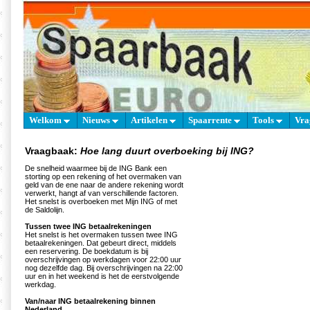
Welkom
Nieuws
Artikelen
Spaarrente
Tools
Vra
Vraagbaak:
Hoe lang duurt overboeking bij ING?
De snelheid waarmee bij de ING Bank een
storting op een rekening of het overmaken van
geld van de ene naar de andere rekening wordt
verwerkt, hangt af van verschillende factoren.
Het snelst is overboeken met Mijn ING of met
de Saldolijn.
Tussen twee ING betaalrekeningen
Het snelst is het overmaken tussen twee ING
betaalrekeningen. Dat gebeurt direct, middels
een reservering. De boekdatum is bij
overschrijvingen op werkdagen voor 22:00 uur
nog dezelfde dag. Bij overschrijvingen na 22:00
uur en in het weekend is het de eerstvolgende
werkdag.
Van/naar ING betaalrekening binnen
Nederland