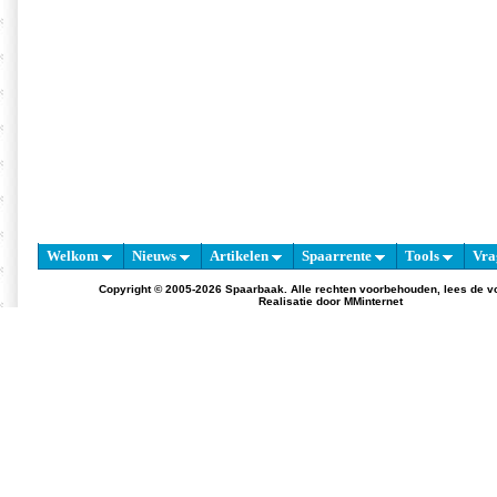
Welkom
Nieuws
Artikelen
Spaarrente
Tools
Vra
Copyright © 2005-2026 Spaarbaak. Alle rechten voorbehouden, lees de
v
Realisatie door
MMinternet