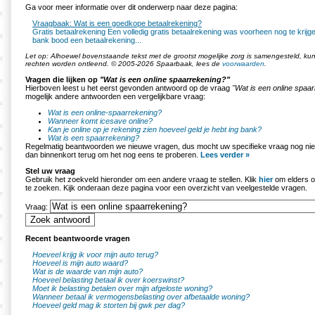
Ga voor meer informatie over dit onderwerp naar deze pagina:
Vraagbaak: Wat is een goedkope betaalrekening?
Gratis betaalrekening Een volledig gratis betaalrekening was voorheen nog te krij
bank bood een betaalrekening...
Let op: Alhoewel bovenstaande tekst met de grootst mogelijke zorg is samengesteld, k
rechten worden ontleend. © 2005-2026 Spaarbaak, lees de
voorwaarden
.
Vragen die lijken op
"Wat is een online spaarrekening?"
Hierboven leest u het eerst gevonden antwoord op de vraag
"Wat is een online spaa
mogelijk andere antwoorden een vergelijkbare vraag:
Wat is een online-spaarrekening?
Wanneer komt icesave online?
Kan je online op je rekening zien hoeveel geld je hebt ing bank?
Wat is een spaarrekening?
Regelmatig beantwoorden we nieuwe vragen, dus mocht uw specifieke vraag nog nie
dan binnenkort terug om het nog eens te proberen.
Lees verder »
Stel uw vraag
Gebruik het zoekveld hieronder om een andere vraag te stellen. Klik
hier
om elders o
te zoeken. Kijk onderaan deze pagina voor een overzicht van veelgestelde vragen.
Vraag:
Recent beantwoorde vragen
Hoeveel krijg ik voor mijn auto terug?
Hoeveel is mijn auto waard?
Wat is de waarde van mijn auto?
Hoeveel belasting betaal ik over koerswinst?
Moet ik belasting betalen over mijn afgeloste woning?
Wanneer betaal ik vermogensbelasting over afbetaalde woning?
Hoeveel geld mag ik storten bij gwk per dag?