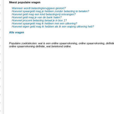
Meest populaire vragen
Wanneer wordt belastingteruggave gestort?
Hoeveel spaargeld mag je hebben zonder belasting te betalen?
Hoeveel geld mag een kind belastingvrij ontvangen?
Hoeveel geld mag je van de bank halen?
Hoeveel procent belasting betaal je in box 1?
Hoeveel spaargeld mag ik hebben met een uitkering?
Hoeveel eigen geld mag ik hebben als ik een wajong uitkering heb?
Alle vragen
Populaire zoekteksten:
wat is een online spaarrekening
,
online spaarrekening
,
defini
online spaarrekening definitie
,
wat betekend online
.