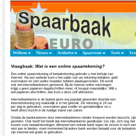
Welkom
Nieuws
Artikelen
Spaarrente
Tools
Vra
Vraagbaak:
Wat is een online spaarrekening?
Een online spaarrekening of betaalrekening gebruikt u met behulp van
Internet. Via een website kunt u het saldo van uw rekening bekijken, geld
overmaken en zien welke mutaties hebben plaatsgevonden. Dit wordt
ook wel internetbankieren genoemd. Bij de meeste online rekeningen
krijgt u geen papieren dagafschriften meer, of hooguit maandelijks. Wilt u
wel papieren afschriften, dan kunt u deze zelf afdrukken.
Internetbankieren is de laatste jaren erg populair geworden doordat een
internetrekening erg makkelijk is in het gebruik. De rekening is 24 uur
per dag te gebruiken, overmaken gaat sneller en gemakkelijker en u
heeft direct inzicht in de huidige stand van zaken.
Omdat de bankkantoren door internetbankieren minder frequent worden bezocht, zijn
gesloten. Ook heeft het beeld dat internetbankieren goedkoper zou zijn, zich nog niet
kosten voor betaalrekeningen. Alhoewel een enkele bank tegen de stroom in toch een
wist aan te bieden, moet momenteel bij iedere bank worden betaald voor de betaalre
zijn meestal wel gratis te gebruiken.