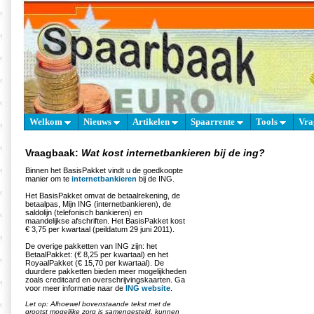
Welkom
Nieuws
Artikelen
Spaarrente
Tools
Vra
Vraagbaak:
Wat kost internetbankieren bij de ing?
Binnen het BasisPakket vindt u de goedkoopte
manier om te
internetbankieren
bij de ING.
Het BasisPakket omvat de betaalrekening, de
betaalpas, Mijn ING (internetbankieren), de
saldolijn (telefonisch bankieren) en
maandelijkse afschriften. Het BasisPakket kost
€ 3,75 per kwartaal (peildatum 29 juni 2011).
De overige pakketten van ING zijn: het
BetaalPakket: (€ 8,25 per kwartaal) en het
RoyaalPakket (€ 15,70 per kwartaal). De
duurdere pakketten bieden meer mogelijkheden
zoals creditcard en overschrijvingskaarten. Ga
voor meer informatie naar de
ING website
.
Let op: Alhoewel bovenstaande tekst met de
grootst mogelijke zorg is samengesteld, kunnen