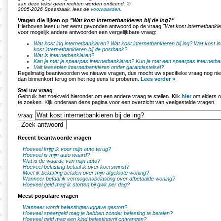
aan deze tekst geen rechten worden ontleend. ©
2005-2026 Spaarbaak, lees de
voorwaarden
.
Vragen die lijken op
"Wat kost internetbankieren bij de ing?"
Hierboven leest u het eerst gevonden antwoord op de vraag
"Wat kost internetbankie
voor mogelijk andere antwoorden een vergelijkbare vraag:
Wat kost ing internetbankieren?
Wat kost internetbankieren bij ing?
Wat kost in
kost internetbankieren bij de postbank?
Wat is internetbankieren?
Kan je met je spaarpas internetbankieren?
Kun je met een spaarpas internetb
Valt leaseplan internetbankieren onder garantiestelsel?
Regelmatig beantwoorden we nieuwe vragen, dus mocht uw specifieke vraag nog nie
dan binnenkort terug om het nog eens te proberen.
Lees verder »
Stel uw vraag
Gebruik het zoekveld hieronder om een andere vraag te stellen. Klik
hier
om elders o
te zoeken. Kijk onderaan deze pagina voor een overzicht van veelgestelde vragen.
Vraag:
Recent beantwoorde vragen
Hoeveel krijg ik voor mijn auto terug?
Hoeveel is mijn auto waard?
Wat is de waarde van mijn auto?
Hoeveel belasting betaal ik over koerswinst?
Moet ik belasting betalen over mijn afgeloste woning?
Wanneer betaal ik vermogensbelasting over afbetaalde woning?
Hoeveel geld mag ik storten bij gwk per dag?
Meest populaire vragen
Wanneer wordt belastingteruggave gestort?
Hoeveel spaargeld mag je hebben zonder belasting te betalen?
Hoeveel geld mag een kind belastingvrij ontvangen?