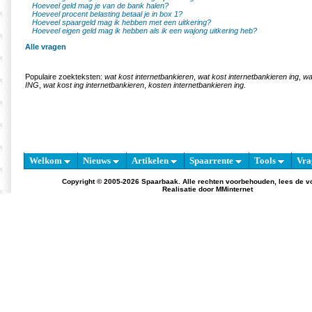
Hoeveel geld mag je van de bank halen?
Hoeveel procent belasting betaal je in box 1?
Hoeveel spaargeld mag ik hebben met een uitkering?
Hoeveel eigen geld mag ik hebben als ik een wajong uitkering heb?
Alle vragen
Populaire zoekteksten:
wat kost internetbankieren
,
wat kost internetbankieren ing
,
wa
ING
,
wat kost ing internetbankieren
,
kosten internetbankieren ing
.
Welkom
Nieuws
Artikelen
Spaarrente
Tools
Vra
Copyright © 2005-2026 Spaarbaak. Alle rechten voorbehouden, lees de
v
Realisatie door
MMinternet