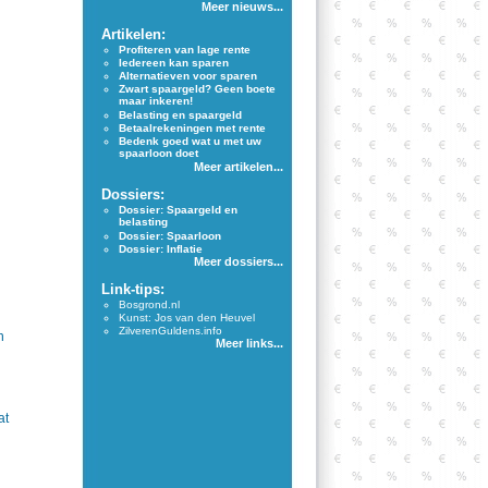
Meer nieuws...
Artikelen:
Profiteren van lage rente
Iedereen kan sparen
Alternatieven voor sparen
Zwart spaargeld? Geen boete
maar inkeren!
Belasting en spaargeld
Betaalrekeningen met rente
Bedenk goed wat u met uw
spaarloon doet
Meer artikelen...
Dossiers:
Dossier: Spaargeld en
belasting
Dossier: Spaarloon
Dossier: Inflatie
Meer dossiers...
Link-tips:
Bosgrond.nl
Kunst: Jos van den Heuvel
ZilverenGuldens.info
n
Meer links...
at