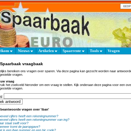
elkom
Nieuws
Artikelen
Spaarrente
Tools
Vragen
 Spaarbaak vraagbaak
lijks bereiken ons vragen over sparen. Via deze pagina kan gezocht worden naar antwoord
gestelde vragen.
 uw vraag
uik het zoekveld hieronder om een vraag te stellen. Kijk onderaan deze pagina voor een ove
gestelde vragen.
ag:
 beantwoorde vragen over 'iban'
eveel cijfers heeft een rekeningnummer?
eveel cijfers heeft een rekeningnummer van ing?
ar staat swift voor?
nneer komt de jaaropgave?
t is een iban nummer en een bic code?