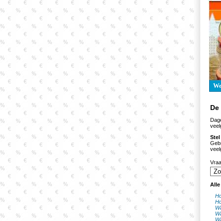
W
De
Dage
veel
Stel
Gebr
veel
Vra
Alle
Ho
Ho
Wa
Wa
Wa