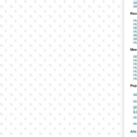
We
We
Rec
Ho
Ho
Wa
Ho
Mo
Wa
Ho
Mee
Wa
Ho
Ho
Ho
Ho
Ho
Ho
Pop
aa
bi
g
k
re
tie
Alle