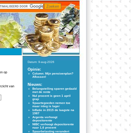
Datum: 9-aug-2026
Opinie:
en op
Column: Mijn pensioenplan?
Aflossen!
Nieuws:
rzicht van
Belangstelling sparen gedaald
met de rente
Nul procent is geen 1 april
grap
Spaartegoeden nemen toe
maar inleg is lager
Inflatie in 2015 de laagste na
1987
Argenta verhoogt
depositorente
NIBC verhoogt depositorente
naar 1,6 procent
Spaarbelasting verandert