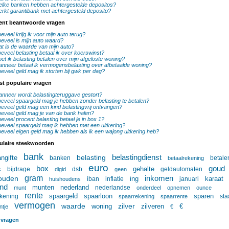
lke banken hebben achtergestelde depositos?
rkt garantibank met achtergesteld deposito?
ent beantwoorde vragen
eveel krijg ik voor mijn auto terug?
eveel is mijn auto waard?
t is de waarde van mijn auto?
eveel belasting betaal ik over koerswinst?
et ik belasting betalen over mijn afgeloste woning?
nneer betaal ik vermogensbelasting over afbetaalde woning?
eveel geld mag ik storten bij gwk per dag?
st populaire vragen
nneer wordt belastingteruggave gestort?
eveel spaargeld mag je hebben zonder belasting te betalen?
eveel geld mag een kind belastingvrij ontvangen?
eveel geld mag je van de bank halen?
eveel procent belasting betaal je in box 1?
eveel spaargeld mag ik hebben met een uitkering?
eveel eigen geld mag ik hebben als ik een wajong uitkering heb?
ulaire steekwoorden
bank
belasting
belastingdienst
ngifte
banken
betale
betaalrekening
euro
goud
box
gehalte
bijdrage
dsb
geldautomaten
c
digid
geen
gram
ouden
inkomen
ing
iban
inflatie
januari
karaat
huishoudens
ind
munten
nederland
nederlandse
munt
onderdeel
opnemen
ounce
rente
spaargeld
spaarloon
kening
sparen
sta
spaarrekening
spaarrente
vermogen
waarde
woning
zilver
€
zilveren
ntje
€
 vragen