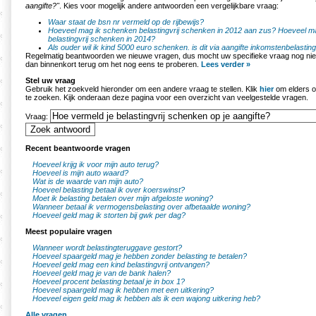
aangifte?"
. Kies voor mogelijk andere antwoorden een vergelijkbare vraag:
Waar staat de bsn nr vermeld op de rijbewijs?
Hoeveel mag ik schenken belastingvrij schenken in 2012 aan zus?
Hoeveel m
belastingvrij schenken in 2014?
Als ouder wil ik kind 5000 euro schenken. is dit via aangifte inkomstenbelastin
Regelmatig beantwoorden we nieuwe vragen, dus mocht uw specifieke vraag nog nie
dan binnenkort terug om het nog eens te proberen.
Lees verder »
Stel uw vraag
Gebruik het zoekveld hieronder om een andere vraag te stellen. Klik
hier
om elders o
te zoeken. Kijk onderaan deze pagina voor een overzicht van veelgestelde vragen.
Vraag:
Recent beantwoorde vragen
Hoeveel krijg ik voor mijn auto terug?
Hoeveel is mijn auto waard?
Wat is de waarde van mijn auto?
Hoeveel belasting betaal ik over koerswinst?
Moet ik belasting betalen over mijn afgeloste woning?
Wanneer betaal ik vermogensbelasting over afbetaalde woning?
Hoeveel geld mag ik storten bij gwk per dag?
Meest populaire vragen
Wanneer wordt belastingteruggave gestort?
Hoeveel spaargeld mag je hebben zonder belasting te betalen?
Hoeveel geld mag een kind belastingvrij ontvangen?
Hoeveel geld mag je van de bank halen?
Hoeveel procent belasting betaal je in box 1?
Hoeveel spaargeld mag ik hebben met een uitkering?
Hoeveel eigen geld mag ik hebben als ik een wajong uitkering heb?
Alle vragen