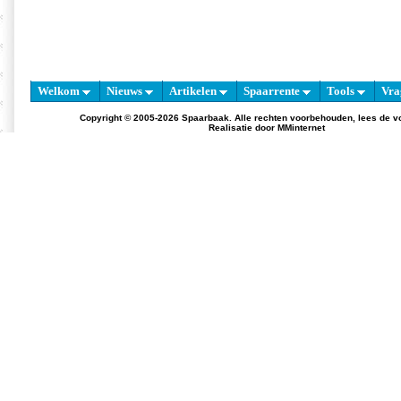
Welkom
Nieuws
Artikelen
Spaarrente
Tools
Vra
Copyright © 2005-2026 Spaarbaak. Alle rechten voorbehouden, lees de
v
Realisatie door
MMinternet