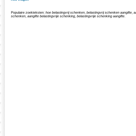
Populaire zoekteksten:
hoe belastingvrij schenken
,
belastingvrij schenken aangifte
,
a
schenken
,
aangifte belastingvrije schenking
,
belastingvrije schenking aangifte
.