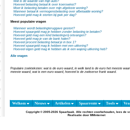
Wat is de waarde van mijn auto?
Hoeveel belasting betaal ik over koerswinst?
Moet ik belasting betalen over mijn afgeloste woning?
Wanneer betaal ik vermogensbelasting over afbetaalde woning?
Hoeveel geld mag ik storten bij gwk per dag?
Meest populaire vragen
Wanneer wordt belastingteruggave gestort?
Hoeveel spaargeld mag je hebben zonder belasting te betalen?
Hoeveel geld mag een kind belastingvrij ontvangen?
Hoeveel geld mag je van de bank halen?
Hoeveel procent belasting betaal je in box 1?
Hoeveel spaargeld mag ik hebben met een uitkering?
Hoeveel eigen geld mag ik hebben als ik een wajong uitkering heb?
Alle vragen
Populaire zoekteksten:
wat is de euro waard
,
in welk land is de euro het meeste waa
meeste waard
,
wat is een euro waard
,
hoeveel is de zwitserse frank waard
.
Welkom
Nieuws
Artikelen
Spaarrente
Tools
Vra
Copyright © 2005-2026 Spaarbaak. Alle rechten voorbehouden, lees de
v
Realisatie door
MMinternet