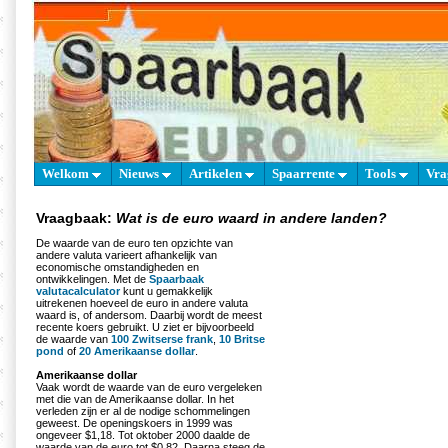
Welkom
Nieuws
Artikelen
Spaarrente
Tools
Vra
Vraagbaak:
Wat is de euro waard in andere landen?
De waarde van de euro ten opzichte van
andere valuta varieert afhankelijk van
economische omstandigheden en
ontwikkelingen. Met de
Spaarbaak
valutacalculator
kunt u gemakkelijk
uitrekenen hoeveel de euro in andere valuta
waard is, of andersom. Daarbij wordt de meest
recente koers gebruikt. U ziet er bijvoorbeeld
de waarde van
100 Zwitserse frank
,
10 Britse
pond
of
20 Amerikaanse dollar
.
Amerikaanse dollar
Vaak wordt de waarde van de euro vergeleken
met die van de Amerikaanse dollar. In het
verleden zijn er al de nodige schommelingen
geweest. De openingskoers in 1999 was
ongeveer $1,18. Tot oktober 2000 daalde de
waarde van de euro tot $0,82. Daarna steeg de