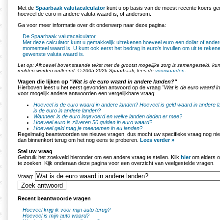
Met de
Spaarbaak valutacalculator
kunt u op basis van de meest recente koers ge
hoeveel de euro in andere valuta waard is, of andersom.
Ga voor meer informatie over dit onderwerp naar deze pagina:
De Spaarbaak valutacalculator
Met deze calculator kunt u gemakkelijk uitrekenen hoeveel euro een dollar of ande
momenteel waard is. U kunt ook eerst het bedrag in euro's invullen om uit te rekene
gewenste valuta waard is.
Let op: Alhoewel bovenstaande tekst met de grootst mogelijke zorg is samengesteld, k
rechten worden ontleend. © 2005-2026 Spaarbaak, lees de
voorwaarden
.
Vragen die lijken op
"Wat is de euro waard in andere landen?"
Hierboven leest u het eerst gevonden antwoord op de vraag
"Wat is de euro waard i
voor mogelijk andere antwoorden een vergelijkbare vraag:
Hoeveel is de euro waard in andere landen?
Hoeveel is geld waard in andere 
is de euro in andere landen?
Wanneer is de euro ingevoerd en welke landen deden er mee?
Hoeveel euro is zilveren 50 gulden in euro waard?
Hoeveel geld mag je meenemen in eu landen?
Regelmatig beantwoorden we nieuwe vragen, dus mocht uw specifieke vraag nog nie
dan binnenkort terug om het nog eens te proberen.
Lees verder »
Stel uw vraag
Gebruik het zoekveld hieronder om een andere vraag te stellen. Klik
hier
om elders o
te zoeken. Kijk onderaan deze pagina voor een overzicht van veelgestelde vragen.
Vraag:
Recent beantwoorde vragen
Hoeveel krijg ik voor mijn auto terug?
Hoeveel is mijn auto waard?