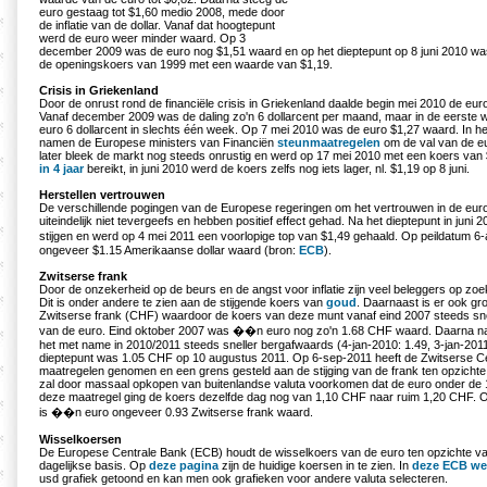
euro gestaag tot $1,60 medio 2008, mede door
de inflatie van de dollar. Vanaf dat hoogtepunt
werd de euro weer minder waard. Op 3
december 2009 was de euro nog $1,51 waard en op het dieptepunt op 8 juni 2010 was
de openingskoers van 1999 met een waarde van $1,19.
Crisis in Griekenland
Door de onrust rond de financiële crisis in Griekenland daalde begin mei 2010 de eur
Vanaf december 2009 was de daling zo'n 6 dollarcent per maand, maar in de eerste 
euro 6 dollarcent in slechts één week. Op 7 mei 2010 was de euro $1,27 waard. In 
namen de Europese ministers van Financiën
steunmaatregelen
om de val van de eu
later bleek de markt nog steeds onrustig en werd op 17 mei 2010 met een koers van
in 4 jaar
bereikt, in juni 2010 werd de koers zelfs nog iets lager, nl. $1,19 op 8 juni.
Herstellen vertrouwen
De verschillende pogingen van de Europese regeringen om het vertrouwen in de euro 
uiteindelijk niet tevergeefs en hebben positief effect gehad. Na het dieptepunt in juni
stijgen en werd op 4 mei 2011 een voorlopige top van $1,49 gehaald. Op peildatum 
ongeveer $1.15 Amerikaanse dollar waard (bron:
ECB
).
Zwitserse frank
Door de onzekerheid op de beurs en de angst voor inflatie zijn veel beleggers op zoe
Dit is onder andere te zien aan de stijgende koers van
goud
. Daarnaast is er ook gro
Zwitserse frank (CHF) waardoor de koers van deze munt vanaf eind 2007 steeds snel
van de euro. Eind oktober 2007 was ��n euro nog zo'n 1.68 CHF waard. Daarna na
het met name in 2010/2011 steeds sneller bergafwaards (4-jan-2010: 1.49, 3-jan-2011
dieptepunt was 1.05 CHF op 10 augustus 2011. Op 6-sep-2011 heeft de Zwitserse C
maatregelen genomen en een grens gesteld aan de stijging van de frank ten opzicht
zal door massaal opkopen van buitenlandse valuta voorkomen dat de euro onder de 1
deze maatregel ging de koers dezelfde dag nog van 1,10 CHF naar ruim 1,20 CHF. 
is ��n euro ongeveer 0.93 Zwitserse frank waard.
Wisselkoersen
De Europese Centrale Bank (ECB) houdt de wisselkoers van de euro ten opzichte van
dagelijkse basis. Op
deze pagina
zijn de huidige koersen in te zien. In
deze ECB we
usd grafiek getoond en kan men ook grafieken voor andere valuta selecteren.