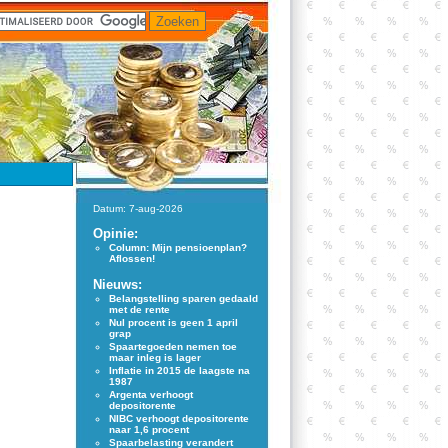
Datum: 7-aug-2026
Opinie:
Column: Mijn pensioenplan?
Aflossen!
Nieuws:
Belangstelling sparen gedaald
met de rente
Nul procent is geen 1 april
grap
Spaartegoeden nemen toe
maar inleg is lager
Inflatie in 2015 de laagste na
1987
Argenta verhoogt
depositorente
NIBC verhoogt depositorente
naar 1,6 procent
Spaarbelasting verandert