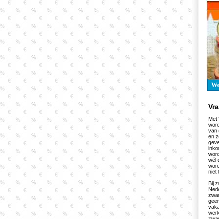
W
Vr
Met 
word
van 
en z
geve
inko
word
wél 
word
niet
Bij 
Nede
zwar
geen
vaka
werk
zwar