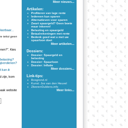
Meer nieuws...
Artikelen:
Profiteren van lage rente
Iedereen kan sparen
Alternatieven voor sparen
Zwart spaargeld? Geen boete
maar inkeren!
lastbaar...
Belasting en spaargeld
Betaalrekeningen met rente
ze tekst geen
Bedenk goed wat u met uw
spaarloon doet
Meer artikelen...
enen?"
. Kies
Dossiers:
Dossier: Spaargeld en
belasting
belasting?
Dossier: Spaarloon
ijverdienen?
Dossier: Inflatie
Meer dossiers...
 kan ik
Link-tips:
 zijn, kom
Bosgrond.nl
Kunst: Jos van den Heuvel
ZilverenGuldens.info
aak website
Meer links...