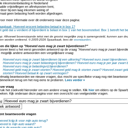
de inkomstenbelasting in Nederland
alde vrijstellingen en aftrekposten kent,
door bij een laag inkomen weinig of
maal geen belasting hoeft worden afgedragen.
oor meer informatie over dit onderwerp naar deze pagina:
aagbaak: Hoeveel procent belasting betaal je in box 1?
t geld dat u verdient of bijverdient is belast in box 1 van het boxenstelsel. Box 1 betreft het be
op: Alhoewel bovenstaande tekst met de grootst mogelijke zorg is samengesteld, kunnen aan de
ten worden ontleend. © 2005-2026 Spaarbaak, lees de
voorwaarden
.
en die lijken op
"Hoeveel euro mag je zwart bijverdienen?"
boven leest u het eerst gevonden antwoord op de vraag
"Hoeveel euro mag je zwart bijverdi
 mogelijk andere antwoorden een vergelijkbare vraag:
Hoeveel euro mag je zwart bijverdienen bij een uitkering?
Hoeveel euro zwart bijverdienen 
Hoeveel euro mag je zwart belastingvrij bijverdienen?
Hoeveel euro mag je per jaar zwart b
Hoeveel euro mag je belastingvrij bijverdienen?
Hoeveel geld mag je zwart storten?
Hoeveel geld mag ik storten zwart?
Hoeveel zwart geld
storten?
Hoeveel betaal ik op zwart vermogen?
lmatig beantwoorden we nieuwe vragen, dus mocht uw specifieke vraag nog niet beantwoord
binnenkort terug om het nog eens te proberen.
Lees verder »
 uw vraag
uik het zoekveld hieronder om een andere vraag te stellen. Klik
hier
om elders op de Spaarb
oeken. Kijk onderaan deze pagina voor een overzicht van veelgestelde vragen.
ag:
ent beantwoorde vragen
eveel krijg ik voor mijn auto terug?
eveel is mijn auto waard?
t is de waarde van mijn auto?