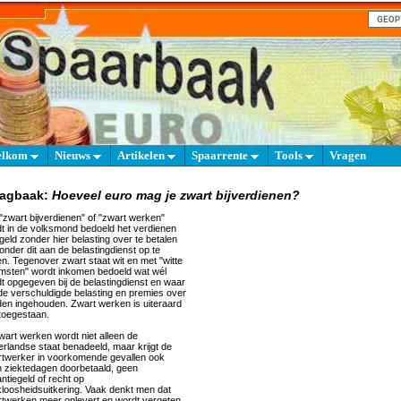
elkom
Nieuws
Artikelen
Spaarrente
Tools
Vragen
aagbaak:
Hoeveel euro mag je zwart bijverdienen?
"zwart bijverdienen" of "zwart werken"
t in de volksmond bedoeld het verdienen
geld zonder hier belasting over te betalen
onder dit aan de belastingdienst op te
n. Tegenover zwart staat wit en met "witte
msten" wordt inkomen bedoeld wat wél
t opgegeven bij de belastingdienst en waar
de verschuldigde belasting en premies over
en ingehouden. Zwart werken is uiteraard
 toegestaan.
zwart werken wordt niet alleen de
rlandse staat benadeeld, maar krijgt de
twerker in voorkomende gevallen ook
 ziektedagen doorbetaald, geen
ntiegeld of recht op
loosheidsuitkering. Vaak denkt men dat
twerken meer oplevert en wordt vergeten