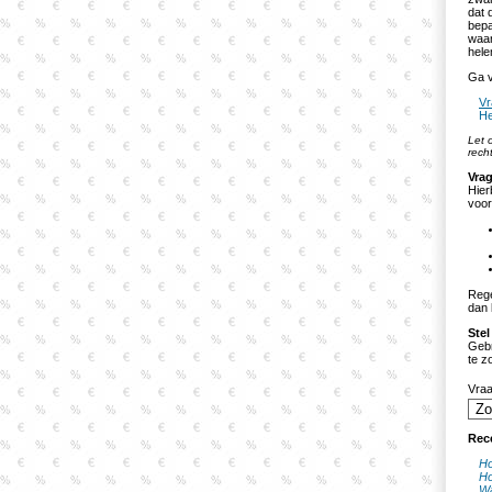
dat 
bepa
waar
hele
Ga v
Vr
He
Let 
rech
Vrag
Hier
voor
Rege
dan 
Stel
Gebr
te z
Vra
Rec
Ho
Ho
Wa