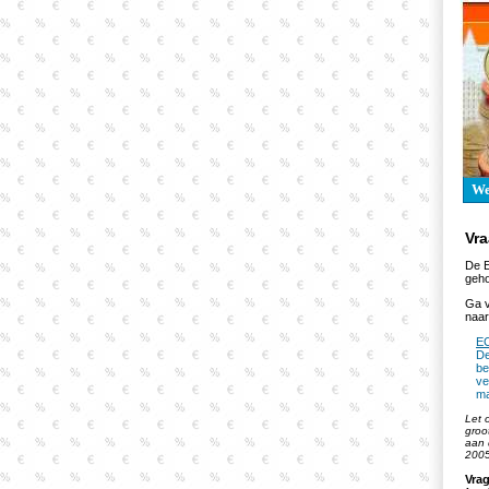
W
Vr
De E
geh
Ga v
naar
EC
De
be
ve
ma
Let 
groo
aan 
2005
Vrag