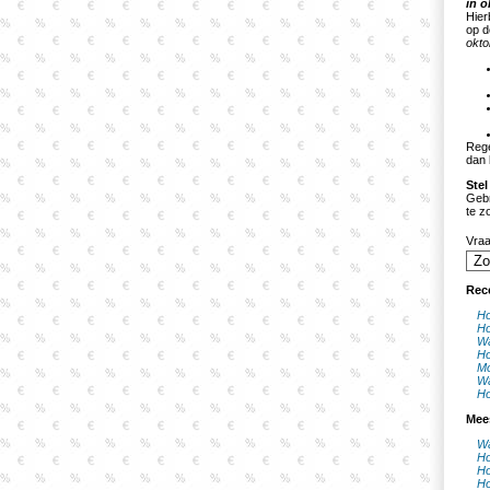
in o
Hier
op 
okto
Rege
dan 
Stel
Gebr
te z
Vra
Rec
Ho
Ho
Wa
Ho
Mo
Wa
Ho
Mee
Wa
Ho
Ho
Ho