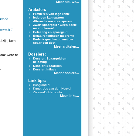
Meer nieuws...
Artikelen:
Profiteren van lage rente
Iedereen kan sparen
aat de
Alternatieven voor sparen
Zwart spaargeld? Geen boete
maar inkeren!
euro is 1
Belasting en spaargeld
Betaalrekeningen met rente
Bedenk goed wat u met uw
 zijn, kom
spaarloon doet
Meer artikelen...
Dossiers:
aak website
Dossier: Spaargeld en
belasting
Dossier: Spaarloon
Dossier: Inflatie
Meer dossiers...
Link-tips:
Bosgrond.nl
Kunst: Jos van den Heuvel
ZilverenGuldens.info
Meer links...