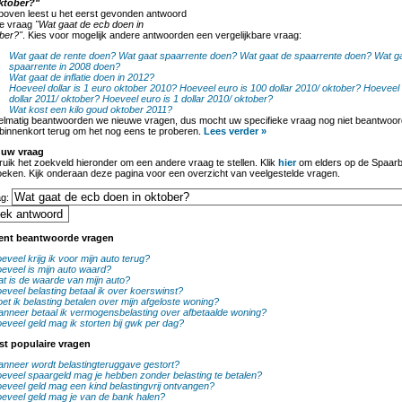
ktober?"
boven leest u het eerst gevonden antwoord
de vraag
"Wat gaat de ecb doen in
ber?"
. Kies voor mogelijk andere antwoorden een vergelijkbare vraag:
Wat gaat de rente doen?
Wat gaat spaarrente doen?
Wat gaat de spaarrente doen?
Wat g
spaarrente in 2008 doen?
Wat gaat de inflatie doen in 2012?
Hoeveel dollar is 1 euro oktober 2010?
Hoeveel euro is 100 dollar 2010/ oktober?
Hoeveel 
dollar 2011/ oktober?
Hoeveel euro is 1 dollar 2010/ oktober?
Wat kost een kilo goud oktober 2011?
lmatig beantwoorden we nieuwe vragen, dus mocht uw specifieke vraag nog niet beantwoord
binnenkort terug om het nog eens te proberen.
Lees verder »
 uw vraag
uik het zoekveld hieronder om een andere vraag te stellen. Klik
hier
om elders op de Spaarb
oeken. Kijk onderaan deze pagina voor een overzicht van veelgestelde vragen.
ag:
ent beantwoorde vragen
eveel krijg ik voor mijn auto terug?
eveel is mijn auto waard?
t is de waarde van mijn auto?
eveel belasting betaal ik over koerswinst?
et ik belasting betalen over mijn afgeloste woning?
nneer betaal ik vermogensbelasting over afbetaalde woning?
eveel geld mag ik storten bij gwk per dag?
st populaire vragen
nneer wordt belastingteruggave gestort?
eveel spaargeld mag je hebben zonder belasting te betalen?
eveel geld mag een kind belastingvrij ontvangen?
eveel geld mag je van de bank halen?