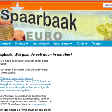
elkom
Nieuws
Artikelen
Spaarrente
Tools
Vragen
aagbaak:
Wat gaat de ecb doen in oktober?
CB heeft in oktober 2009 de rente gelijk
ouden.
oor meer informatie over dit onderwerp
 deze pagina:
B houdt rente op 1 procent
 Europese Centrale Bank (ECB) heeft het
langrijkste rentetarief in de eurozone zoals
rwacht voor de vijfde achtereenvolgende
and onveranderd gelaten.
op: Alhoewel bovenstaande tekst met de
tst mogelijke zorg is samengesteld, kunnen
deze tekst geen rechten worden ontleend. ©
-2026 Spaarbaak, lees de
voorwaarden
.
en die lijken op
"Wat gaat de ecb doen