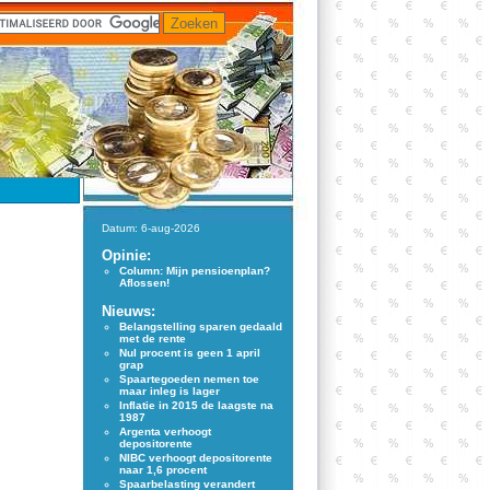
Datum: 6-aug-2026
Opinie:
Column: Mijn pensioenplan?
Aflossen!
Nieuws:
Belangstelling sparen gedaald
met de rente
Nul procent is geen 1 april
grap
Spaartegoeden nemen toe
maar inleg is lager
Inflatie in 2015 de laagste na
1987
Argenta verhoogt
depositorente
NIBC verhoogt depositorente
naar 1,6 procent
Spaarbelasting verandert