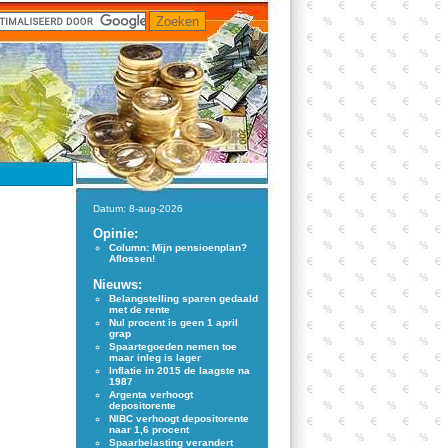
Datum: 8-aug-2026
Opinie:
Column: Mijn pensioenplan?
Aflossen!
Nieuws:
Belangstelling sparen gedaald
met de rente
Nul procent is geen 1 april
grap
Spaartegoeden nemen toe
maar inleg is lager
Inflatie in 2015 de laagste na
1987
Argenta verhoogt
depositorente
NIBC verhoogt depositorente
naar 1,6 procent
Spaarbelasting verandert