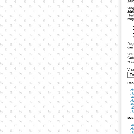
2005
Vrag
500
Hier
moge
Rege
dan 
Stel
Gebr
te z
Vra
Rec
Ho
Ho
Wa
Ho
Mo
Wa
Ho
Mee
Wa
Ho
Ho