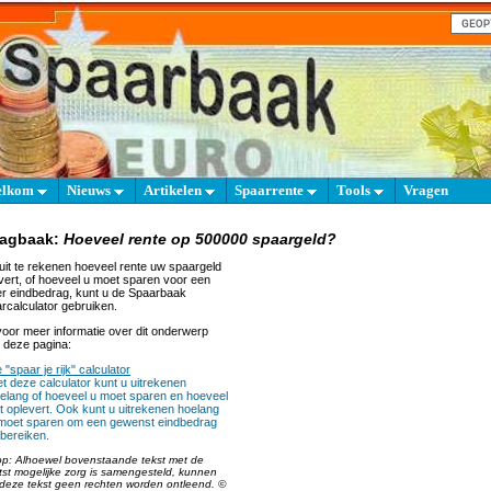
elkom
Nieuws
Artikelen
Spaarrente
Tools
Vragen
aagbaak:
Hoeveel rente op 500000 spaargeld?
it te rekenen hoeveel rente uw spaargeld
vert, of hoeveel u moet sparen voor een
r eindbedrag, kunt u de Spaarbaak
rcalculator gebruiken.
oor meer informatie over dit onderwerp
 deze pagina:
 "spaar je rijk" calculator
t deze calculator kunt u uitrekenen
elang of hoeveel u moet sparen en hoeveel
t oplevert. Ook kunt u uitrekenen hoelang
moet sparen om een gewenst eindbedrag
 bereiken.
op: Alhoewel bovenstaande tekst met de
tst mogelijke zorg is samengesteld, kunnen
deze tekst geen rechten worden ontleend. ©