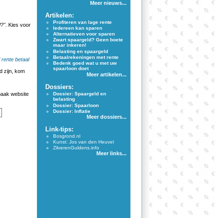
Meer nieuws...
Artikelen:
Profiteren van lage rente
d?"
. Kies voor
Iedereen kan sparen
Alternatieven voor sparen
Zwart spaargeld? Geen boete
maar inkeren!
Belasting en spaargeld
Betaalrekeningen met rente
rente betaal
Bedenk goed wat u met uw
spaarloon doet
 zijn, kom
Meer artikelen...
Dossiers:
aak website
Dossier: Spaargeld en
belasting
Dossier: Spaarloon
Dossier: Inflatie
Meer dossiers...
Link-tips:
Bosgrond.nl
Kunst: Jos van den Heuvel
ZilverenGuldens.info
Meer links...