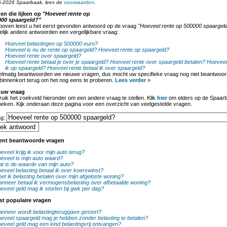
-2026 Spaarbaak, lees de
voorwaarden
.
en die lijken op
"Hoeveel rente op
000 spaargeld?"
boven leest u het eerst gevonden antwoord op de vraag
"Hoeveel rente op 500000 spaargel
lijk andere antwoorden een vergelijkbare vraag:
Hoeveel belastingen op 500000 euro?
Hoeveel is nu de rente op spaargeld?
Hoeveel rente op spaargeld?
Hoeveel rente over spaargeld?
Hoeveel rente betaal je over je spaargeld?
Hoeveel rente over spaargeld betalen?
Hoeveel 
ik op spaargeld?
Hoeveel rente betaal ik over spaargeld?
lmatig beantwoorden we nieuwe vragen, dus mocht uw specifieke vraag nog niet beantwoord
binnenkort terug om het nog eens te proberen.
Lees verder »
 uw vraag
uik het zoekveld hieronder om een andere vraag te stellen. Klik
hier
om elders op de Spaarb
oeken. Kijk onderaan deze pagina voor een overzicht van veelgestelde vragen.
ag:
ent beantwoorde vragen
eveel krijg ik voor mijn auto terug?
eveel is mijn auto waard?
t is de waarde van mijn auto?
eveel belasting betaal ik over koerswinst?
et ik belasting betalen over mijn afgeloste woning?
nneer betaal ik vermogensbelasting over afbetaalde woning?
eveel geld mag ik storten bij gwk per dag?
st populaire vragen
nneer wordt belastingteruggave gestort?
eveel spaargeld mag je hebben zonder belasting te betalen?
eveel geld mag een kind belastingvrij ontvangen?