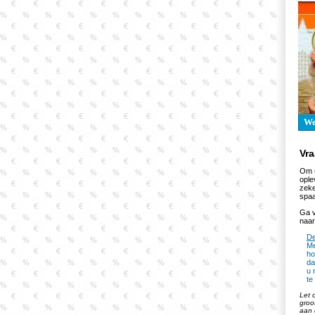
W
Vr
Om u
ople
zeke
spaa
Ga v
naar
De
Me
ho
da
u 
te
Let 
groo
aan 