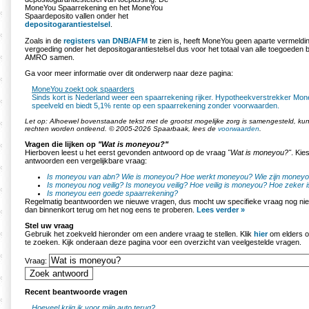
MoneYou Spaarrekening en het MoneYou
Spaardeposito vallen onder het
depositogarantiestelsel
.
Zoals in de
registers van DNB/AFM
te zien is, heeft MoneYou geen aparte vermeld
vergoeding onder het depositogarantiestelsel dus voor het totaal van alle toegoeden
AMRO samen.
Ga voor meer informatie over dit onderwerp naar deze pagina:
MoneYou zoekt ook spaarders
Sinds kort is Nederland weer een spaarrekening rijker. Hypotheekverstrekker Mon
speelveld en biedt 5,1% rente op een spaarrekening zonder voorwaarden.
Let op: Alhoewel bovenstaande tekst met de grootst mogelijke zorg is samengesteld, k
rechten worden ontleend. © 2005-2026 Spaarbaak, lees de
voorwaarden
.
Vragen die lijken op
"Wat is moneyou?"
Hierboven leest u het eerst gevonden antwoord op de vraag
"Wat is moneyou?"
. Kie
antwoorden een vergelijkbare vraag:
Is moneyou van abn?
Wie is moneyou?
Hoe werkt moneyou?
Wie zijn money
Is moneyou nog veilig?
Is moneyou veilig?
Hoe veilig is moneyou?
Hoe zeker 
Is moneyou een goede spaarrekening?
Regelmatig beantwoorden we nieuwe vragen, dus mocht uw specifieke vraag nog nie
dan binnenkort terug om het nog eens te proberen.
Lees verder »
Stel uw vraag
Gebruik het zoekveld hieronder om een andere vraag te stellen. Klik
hier
om elders o
te zoeken. Kijk onderaan deze pagina voor een overzicht van veelgestelde vragen.
Vraag:
Recent beantwoorde vragen
Hoeveel krijg ik voor mijn auto terug?