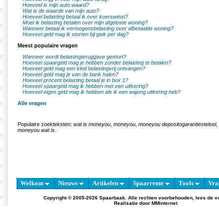
Hoeveel is mijn auto waard?
Wat is de waarde van mijn auto?
Hoeveel belasting betaal ik over koerswinst?
Moet ik belasting betalen over mijn afgeloste woning?
Wanneer betaal ik vermogensbelasting over afbetaalde woning?
Hoeveel geld mag ik storten bij gwk per dag?
Meest populaire vragen
Wanneer wordt belastingteruggave gestort?
Hoeveel spaargeld mag je hebben zonder belasting te betalen?
Hoeveel geld mag een kind belastingvrij ontvangen?
Hoeveel geld mag je van de bank halen?
Hoeveel procent belasting betaal je in box 1?
Hoeveel spaargeld mag ik hebben met een uitkering?
Hoeveel eigen geld mag ik hebben als ik een wajong uitkering heb?
Alle vragen
Populaire zoekteksten:
wat is moneyou
,
moneyou
,
moneyou depositogarantiestelsel
,
moneyou wat is
.
Welkom
Nieuws
Artikelen
Spaarrente
Tools
Vra
Copyright © 2005-2026 Spaarbaak. Alle rechten voorbehouden, lees de
v
Realisatie door
MMinternet