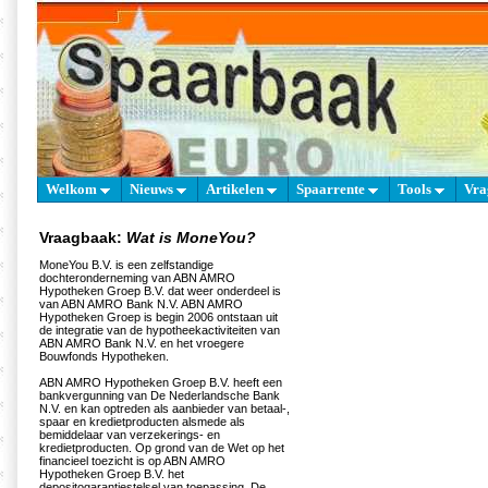
Welkom
Nieuws
Artikelen
Spaarrente
Tools
Vra
Vraagbaak:
Wat is MoneYou?
MoneYou B.V. is een zelfstandige
dochteronderneming van ABN AMRO
Hypotheken Groep B.V. dat weer onderdeel is
van ABN AMRO Bank N.V. ABN AMRO
Hypotheken Groep is begin 2006 ontstaan uit
de integratie van de hypotheekactiviteiten van
ABN AMRO Bank N.V. en het vroegere
Bouwfonds Hypotheken.
ABN AMRO Hypotheken Groep B.V. heeft een
bankvergunning van De Nederlandsche Bank
N.V. en kan optreden als aanbieder van betaal-,
spaar en kredietproducten alsmede als
bemiddelaar van verzekerings- en
kredietproducten. Op grond van de Wet op het
financieel toezicht is op ABN AMRO
Hypotheken Groep B.V. het
depositogarantiestelsel van toepassing. De