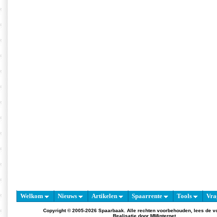
Welkom
Nieuws
Artikelen
Spaarrente
Tools
Vra
Copyright © 2005-2026 Spaarbaak. Alle rechten voorbehouden, lees de
v
Realisatie door
MMinternet