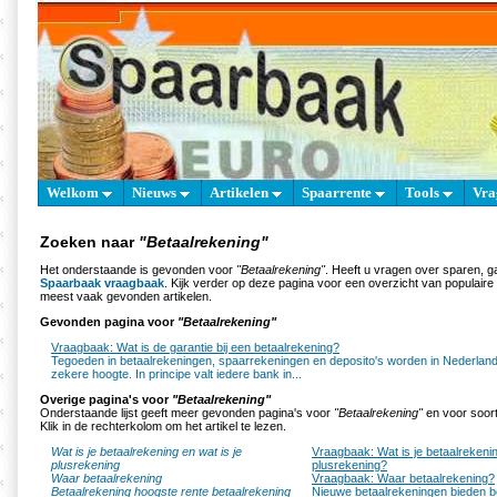
Welkom
Nieuws
Artikelen
Spaarrente
Tools
Vra
Zoeken naar
"Betaalrekening"
Het onderstaande is gevonden voor
"Betaalrekening"
. Heeft u vragen over sparen, g
Spaarbaak vraagbaak
. Kijk verder op deze pagina voor een overzicht van populair
meest vaak gevonden artikelen.
Gevonden pagina voor
"Betaalrekening"
Vraagbaak: Wat is de garantie bij een betaalrekening?
Tegoeden in betaalrekeningen, spaarrekeningen en deposito's worden in Nederlan
zekere hoogte. In principe valt iedere bank in...
Overige pagina's voor
"Betaalrekening"
Onderstaande lijst geeft meer gevonden pagina's voor
"Betaalrekening"
en voor soort
Klik in de rechterkolom om het artikel te lezen.
Wat is je betaalrekening en wat is je
Vraagbaak: Wat is je betaalrekenin
plusrekening
plusrekening?
Waar betaalrekening
Vraagbaak: Waar betaalrekening?
Betaalrekening hoogste rente betaalrekening
Nieuwe betaalrekeningen bieden 