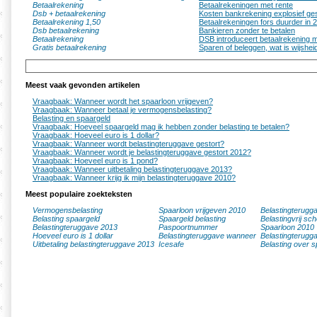
Betaalrekening
Betaalrekeningen met rente
Dsb + betaalrekening
Kosten bankrekening explosief ge
Betaalrekening 1,50
Betaalrekeningen fors duurder in 
Dsb betaalrekening
Bankieren zonder te betalen
Betaalrekening
DSB introduceert betaalrekening m
Gratis betaalrekening
Sparen of beleggen, wat is wijshei
Meest vaak gevonden artikelen
Vraagbaak: Wanneer wordt het spaarloon vrijgeven?
Vraagbaak: Wanneer betaal je vermogensbelasting?
Belasting en spaargeld
Vraagbaak: Hoeveel spaargeld mag ik hebben zonder belasting te betalen?
Vraagbaak: Hoeveel euro is 1 dollar?
Vraagbaak: Wanneer wordt belastingteruggave gestort?
Vraagbaak: Wanneer wordt je belastingteruggave gestort 2012?
Vraagbaak: Hoeveel euro is 1 pond?
Vraagbaak: Wanneer uitbetaling belastingteruggave 2013?
Vraagbaak: Wanneer krijg ik mijn belastingteruggave 2010?
Meest populaire zoekteksten
Vermogensbelasting
Spaarloon vrijgeven 2010
Belastingterugg
Belasting spaargeld
Spaargeld belasting
Belastingvrij sc
Belastingteruggave 2013
Paspoortnummer
Spaarloon 2010
Hoeveel euro is 1 dollar
Belastingteruggave wanneer
Belastingterugg
Uitbetaling belastingteruggave 2013
Icesafe
Belasting over s