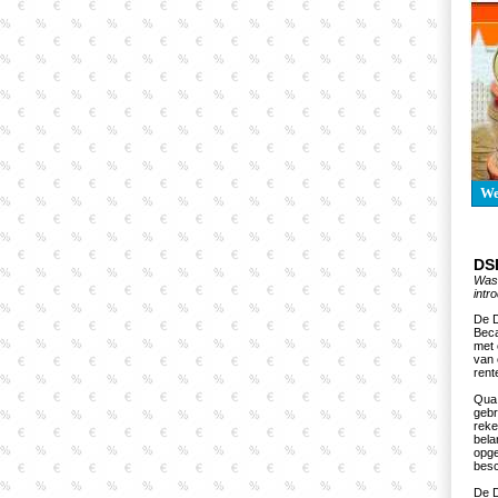
W
DSB
Was 
intr
De D
Beca
met 
van 
rent
Qua 
gebr
reke
bela
opge
besc
De D