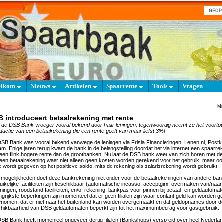
elkom
Nieuws
Artikelen
Spaarrente
Tools
Vragen
Mm
 introduceert betaalrekening met rente
de DSB Bank vroeger vooral bekend door haar leningen, tegenwoordig neemt ze het voorto
oductie van een betaalrekening die een rente geeft van maar liefst 3%!
SB Bank was vooral bekend vanwege de leningen via Frisia Financieringen, Lenen.nl, Postk
m. Enige jaren terug kwam de bank in de belangstelling doordat het via internet een spaarr
een flink hogere rente dan de grootbanken. Nu laat de DSB bank weer van zich horen met de 
een betaalrekening waar niet alleen geen kosten worden gerekend voor het gebruik, maar o
e wordt gegeven op het positieve saldo, mits de rekening als salarisrekening wordt gebruikt.
mogelijkheden doet deze bankrekening niet onder voor de betaalrekeningen van andere bank
uikelijke faciliteiten zijn beschikbaar (automatische incasso, acceptgiro, overmaken van/naa
ningen, roodstand faciliteiten, en/of rekening, bankpas voor pinnen bij betaal- en geldautomat
ngrijkste beperkingen zijn momenteel dat er geen filialen zijn waar contant geld kan worden ge
nomen, dat er niet naar het buitenland kan worden overgemaakt en dat geldopnames door d
hikbaarheid van DSB geldautomaten beperkt zijn tot het maximumbedrag voor gastgebruik.
SB Bank heeft momenteel ongeveer dertig filialen (Bankshops) verspreid over heel Nederla