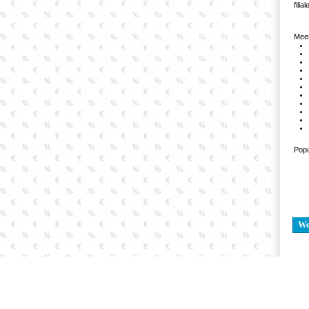
fili
Meer
Popu
W