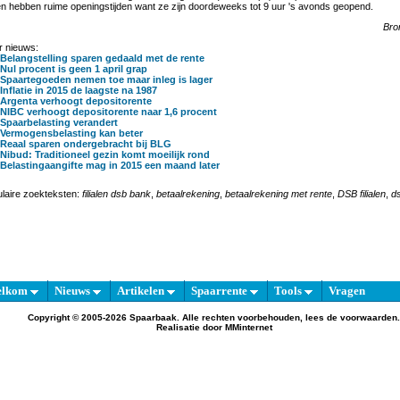
alen hebben ruime openingstijden want ze zijn doordeweeks tot 9 uur 's avonds geopend.
Bro
 nieuws:
Belangstelling sparen gedaald met de rente
Nul procent is geen 1 april grap
Spaartegoeden nemen toe maar inleg is lager
Inflatie in 2015 de laagste na 1987
Argenta verhoogt depositorente
NIBC verhoogt depositorente naar 1,6 procent
Spaarbelasting verandert
Vermogensbelasting kan beter
Reaal sparen ondergebracht bij BLG
Nibud: Traditioneel gezin komt moeilijk rond
Belastingaangifte mag in 2015 een maand later
laire zoekteksten:
filialen dsb bank
,
betaalrekening
,
betaalrekening met rente
,
DSB filialen
,
ds
elkom
Nieuws
Artikelen
Spaarrente
Tools
Vragen
Copyright © 2005-2026 Spaarbaak. Alle rechten voorbehouden, lees de
voorwaarden
.
Realisatie door
MMinternet