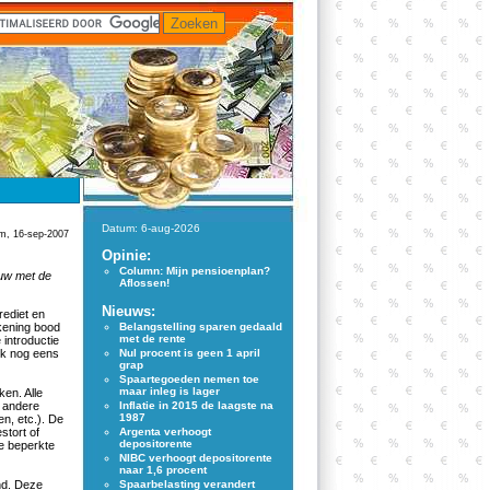
Datum: 6-aug-2026
, 16-sep-2007
Opinie:
Column: Mijn pensioenplan?
uw met de
Aflossen!
Nieuws:
rediet en
ekening bood
Belangstelling sparen gedaald
met de rente
introductie
ok nog eens
Nul procent is geen 1 april
grap
Spaartegoeden nemen toe
maar inleg is lager
en. Alle
r andere
Inflatie in 2015 de laagste na
1987
en, etc.). De
stort of
Argenta verhoogt
depositorente
e beperkte
NIBC verhoogt depositorente
naar 1,6 procent
nd. Deze
Spaarbelasting verandert