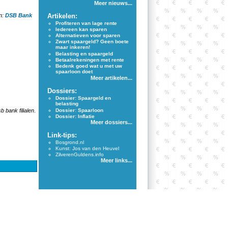
Meer nieuws...
n:
DSB Bank
Artikelen:
Profiteren van lage rente
Iedereen kan sparen
Alternatieven voor sparen
Zwart spaargeld? Geen boete
maar inkeren!
Belasting en spaargeld
Betaalrekeningen met rente
Bedenk goed wat u met uw
spaarloon doet
Meer artikelen...
Dossiers:
Dossier: Spaargeld en
belasting
b bank filialen
.
Dossier: Spaarloon
Dossier: Inflatie
Meer dossiers...
Link-tips:
Bosgrond.nl
Kunst: Jos van den Heuvel
ZilverenGuldens.info
Meer links...