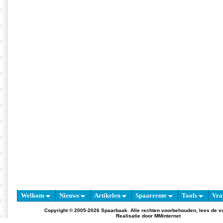
Welkom
Nieuws
Artikelen
Spaarrente
Tools
Vra
Copyright © 2005-2026 Spaarbaak. Alle rechten voorbehouden, lees de
v
Realisatie door
MMinternet