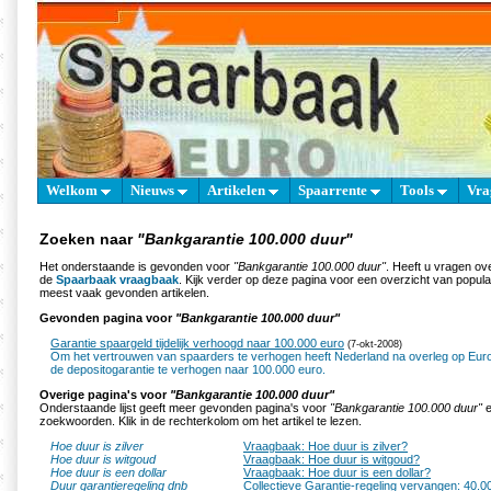
Welkom
Nieuws
Artikelen
Spaarrente
Tools
Vra
Zoeken naar
"Bankgarantie 100.000 duur"
Het onderstaande is gevonden voor
"Bankgarantie 100.000 duur"
. Heeft u vragen ov
de
Spaarbaak vraagbaak
. Kijk verder op deze pagina voor een overzicht van popul
meest vaak gevonden artikelen.
Gevonden pagina voor
"Bankgarantie 100.000 duur"
Garantie spaargeld tijdelijk verhoogd naar 100.000 euro
(7-okt-2008)
Om het vertrouwen van spaarders te verhogen heeft Nederland na overleg op Eur
de depositogarantie te verhogen naar 100.000 euro.
Overige pagina's voor
"Bankgarantie 100.000 duur"
Onderstaande lijst geeft meer gevonden pagina's voor
"Bankgarantie 100.000 duur"
e
zoekwoorden. Klik in de rechterkolom om het artikel te lezen.
Hoe duur is zilver
Vraagbaak: Hoe duur is zilver?
Hoe duur is witgoud
Vraagbaak: Hoe duur is witgoud?
Hoe duur is een dollar
Vraagbaak: Hoe duur is een dollar?
Duur garantieregeling dnb
Collectieve Garantie-regeling vervangen: 40.00