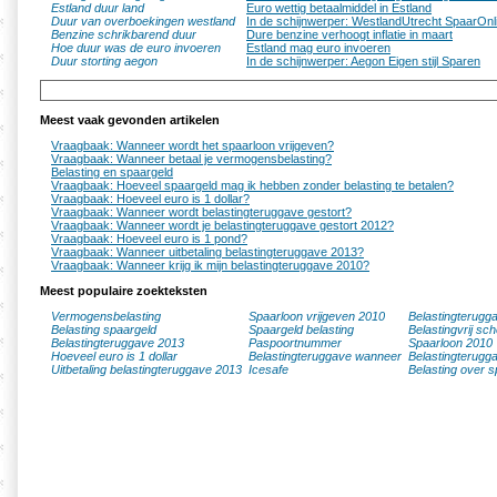
Estland duur land
Euro wettig betaalmiddel in Estland
Duur van overboekingen westland
In de schijnwerper: WestlandUtrecht SpaarOnl
Benzine schrikbarend duur
Dure benzine verhoogt inflatie in maart
Hoe duur was de euro invoeren
Estland mag euro invoeren
Duur storting aegon
In de schijnwerper: Aegon Eigen stijl Sparen
Meest vaak gevonden artikelen
Vraagbaak: Wanneer wordt het spaarloon vrijgeven?
Vraagbaak: Wanneer betaal je vermogensbelasting?
Belasting en spaargeld
Vraagbaak: Hoeveel spaargeld mag ik hebben zonder belasting te betalen?
Vraagbaak: Hoeveel euro is 1 dollar?
Vraagbaak: Wanneer wordt belastingteruggave gestort?
Vraagbaak: Wanneer wordt je belastingteruggave gestort 2012?
Vraagbaak: Hoeveel euro is 1 pond?
Vraagbaak: Wanneer uitbetaling belastingteruggave 2013?
Vraagbaak: Wanneer krijg ik mijn belastingteruggave 2010?
Meest populaire zoekteksten
Vermogensbelasting
Spaarloon vrijgeven 2010
Belastingterugg
Belasting spaargeld
Spaargeld belasting
Belastingvrij sc
Belastingteruggave 2013
Paspoortnummer
Spaarloon 2010
Hoeveel euro is 1 dollar
Belastingteruggave wanneer
Belastingterugg
Uitbetaling belastingteruggave 2013
Icesafe
Belasting over s