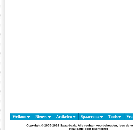
Welkom
Nieuws
Artikelen
Spaarrente
Tools
Vra
Copyright © 2005-2026 Spaarbaak. Alle rechten voorbehouden, lees de
v
Realisatie door
MMinternet