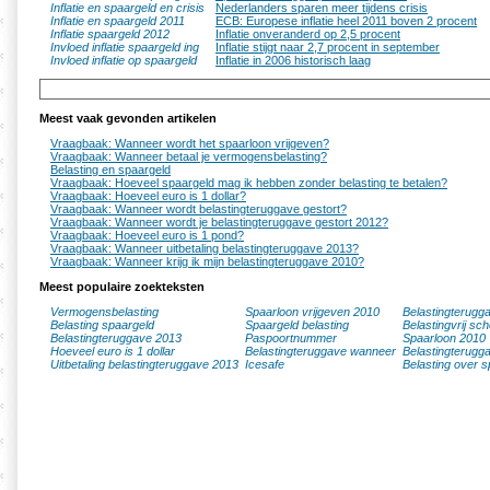
Inflatie en spaargeld en crisis
Nederlanders sparen meer tijdens crisis
Inflatie en spaargeld 2011
ECB: Europese inflatie heel 2011 boven 2 procent
Inflatie spaargeld 2012
Inflatie onveranderd op 2,5 procent
Invloed inflatie spaargeld ing
Inflatie stijgt naar 2,7 procent in september
Invloed inflatie op spaargeld
Inflatie in 2006 historisch laag
Meest vaak gevonden artikelen
Vraagbaak: Wanneer wordt het spaarloon vrijgeven?
Vraagbaak: Wanneer betaal je vermogensbelasting?
Belasting en spaargeld
Vraagbaak: Hoeveel spaargeld mag ik hebben zonder belasting te betalen?
Vraagbaak: Hoeveel euro is 1 dollar?
Vraagbaak: Wanneer wordt belastingteruggave gestort?
Vraagbaak: Wanneer wordt je belastingteruggave gestort 2012?
Vraagbaak: Hoeveel euro is 1 pond?
Vraagbaak: Wanneer uitbetaling belastingteruggave 2013?
Vraagbaak: Wanneer krijg ik mijn belastingteruggave 2010?
Meest populaire zoekteksten
Vermogensbelasting
Spaarloon vrijgeven 2010
Belastingterugg
Belasting spaargeld
Spaargeld belasting
Belastingvrij sc
Belastingteruggave 2013
Paspoortnummer
Spaarloon 2010
Hoeveel euro is 1 dollar
Belastingteruggave wanneer
Belastingterugg
Uitbetaling belastingteruggave 2013
Icesafe
Belasting over s