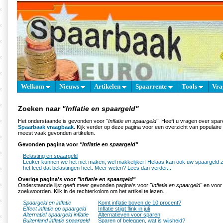
Welkom
Nieuws
Artikelen
Spaarrente
Tools
Vra
Zoeken naar
"Inflatie en spaargeld"
Het onderstaande is gevonden voor
"Inflatie en spaargeld"
. Heeft u vragen over spar
Spaarbaak vraagbaak
. Kijk verder op deze pagina voor een overzicht van populair
meest vaak gevonden artikelen.
Gevonden pagina voor
"Inflatie en spaargeld"
Belasting en spaargeld
Leuker kunnen we het niet maken, wel makkelijker! Helaas kan ook uw spaargeld z
het leed dat belastingen heet. Meer weten? Lees dan verder...
Overige pagina's voor
"Inflatie en spaargeld"
Onderstaande lijst geeft meer gevonden pagina's voor
"Inflatie en spaargeld"
en voor 
zoekwoorden. Klik in de rechterkolom om het artikel te lezen.
Spaargeld en inflatie
Komt inflatie boven de 10 procent?
Effect inflatie op spaargeld
Inflatie stijgt flink in juli
Alternatief spaargeld inflatie
Alternatieven voor sparen
Buitenland inflatie spaargeld
Sparen of beleggen, wat is wijsheid?