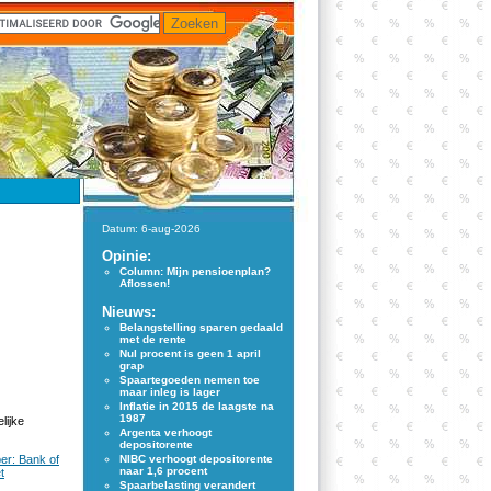
Datum: 6-aug-2026
Opinie:
Column: Mijn pensioenplan?
Aflossen!
Nieuws:
Belangstelling sparen gedaald
met de rente
Nul procent is geen 1 april
grap
Spaartegoeden nemen toe
maar inleg is lager
Inflatie in 2015 de laagste na
1987
lijke
Argenta verhoogt
depositorente
per: Bank of
NIBC verhoogt depositorente
naar 1,6 procent
t
Spaarbelasting verandert