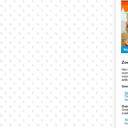
W
Zo
Het 
over
voor
artik
Gev
St
De
he
Ove
Onde
zoek
Ma
bu