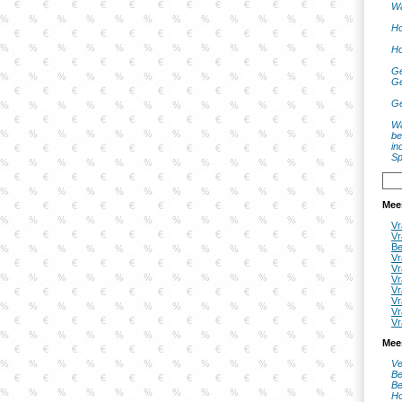
Wa
Ho
Ho
Ge
Ge
Ge
Wa
be
in
Sp
Mee
Vr
Vr
Be
Vr
Vr
Vr
Vr
Vr
Vr
Vr
Mee
Ve
Be
Be
Ho