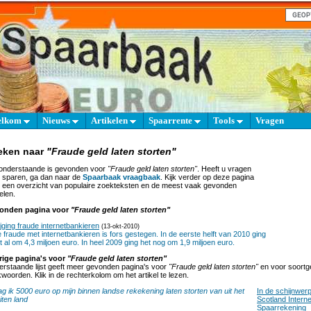
elkom
Nieuws
Artikelen
Spaarrente
Tools
Vragen
eken naar
"Fraude geld laten storten"
onderstaande is gevonden voor
"Fraude geld laten storten"
. Heeft u vragen
 sparen, ga dan naar de
Spaarbaak vraagbaak
. Kijk verder op deze pagina
 een overzicht van populaire zoekteksten en de meest vaak gevonden
elen.
onden pagina voor
"Fraude geld laten storten"
ijging fraude internetbankieren
(13-okt-2010)
 fraude met internetbankieren is fors gestegen. In de eerste helft van 2010 ging
t al om 4,3 miljoen euro. In heel 2009 ging het nog om 1,9 miljoen euro.
rige pagina's voor
"Fraude geld laten storten"
rstaande lijst geeft meer gevonden pagina's voor
"Fraude geld laten storten"
en voor soortge
woorden. Klik in de rechterkolom om het artikel te lezen.
g ik 5000 euro op mijn binnen landse rekekening laten storten van uit het
In de schijnwer
iten land
Scotland Interne
Spaarrekening