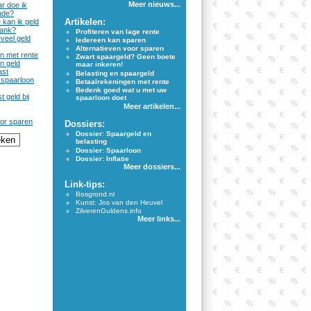
Meer nieuws...
r doe ik
ude?
Artikelen:
kan ik geld
bank?
Profiteren van lage rente
veel geld
Iedereen kan sparen
Alternatieven voor sparen
n met rente
Zwart spaargeld? Geen boete
n geld
maar inkeren!
ast
Belasting en spaargeld
spaarloon
Betaalrekeningen met rente
Bedenk goed wat u met uw
t geld bij
spaarloon doet
Meer artikelen...
oor sparen
Dossiers:
Dossier: Spaargeld en
belasting
Dossier: Spaarloon
Dossier: Inflatie
Meer dossiers...
Link-tips:
Bosgrond.nl
Kunst: Jos van den Heuvel
ZilverenGuldens.info
Meer links...