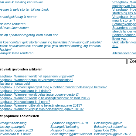
ar doe ik melding van fraude
Vraagbaak: Waa
melding van fra
e kan ik geld storten bij sns bank
Vraagbaak: Hoe 
storten bij sns 
eveel geld mag ik storten
Vraagbaak: Hoe
mag ik storten?
ld laten renderen
Betaalrekeninge
ld vast laten zetten
Spaarders zette
steeds langer v
ld op spaarloonregeling laten staan abn
Banken houden 
liever vast
t kost contant geld storten naar ing bankhttps:/ / www.ing.nl/ zakelijk/
Geld storten kos
talen/ betaaldiensten/ contant-geld/ geld-storten/ storting-ing-kantoor/
ING
dex.html
aargeld laten renderen
Alternatieven v
st vaak gevonden artikelen
aagbaak: Wanneer wordt het spaarloon vrijgeven?
aagbaak: Wanneer betaal je vermogensbelasting?
lasting en spaargeld
aagbaak: Hoeveel spaargeld mag ik hebben zonder belasting te betalen?
aagbaak: Hoeveel euro is 1 dollar?
aagbaak: Wanneer wordt belastingteruggave gestort?
aagbaak: Wanneer wordt je belastingteruggave gestort 2012?
aagbaak: Hoeveel euro is 1 pond?
aagbaak: Wanneer uitbetaling belastingteruggave 2013?
aagbaak: Wanneer krijg ik mijn belastingteruggave 2010?
st populaire zoekteksten
rmogensbelasting
Spaarloon vrijgeven 2010
Belastingteruggave
lasting spaargeld
Spaargeld belasting
Belastingvrij schenken
lastingteruggave 2013
Paspoortnummer
Spaarloon 2010
eveel euro is 1 dollar
Belastingteruggave wanneer
Belastingteruggave 2012