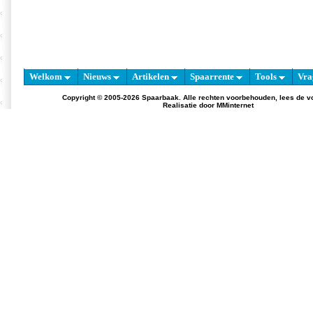
Welkom
Nieuws
Artikelen
Spaarrente
Tools
Vra
Copyright © 2005-2026 Spaarbaak. Alle rechten voorbehouden, lees de
v
Realisatie door
MMinternet