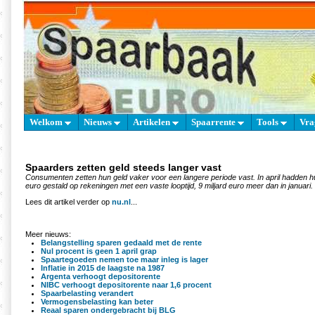
Welkom
Nieuws
Artikelen
Spaarrente
Tools
Vra
Spaarders zetten geld steeds langer vast
Consumenten zetten hun geld vaker voor een langere periode vast. In april hadden h
euro gestald op rekeningen met een vaste looptijd, 9 miljard euro meer dan in januari.
Lees dit artikel verder op
nu.nl
...
Meer nieuws:
Belangstelling sparen gedaald met de rente
Nul procent is geen 1 april grap
Spaartegoeden nemen toe maar inleg is lager
Inflatie in 2015 de laagste na 1987
Argenta verhoogt depositorente
NIBC verhoogt depositorente naar 1,6 procent
Spaarbelasting verandert
Vermogensbelasting kan beter
Reaal sparen ondergebracht bij BLG