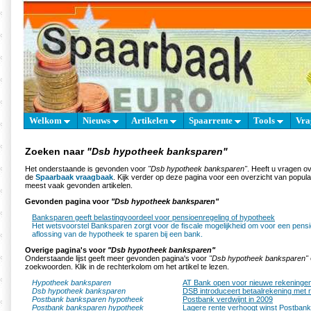
Welkom
Nieuws
Artikelen
Spaarrente
Tools
Vra
Zoeken naar
"Dsb hypotheek banksparen"
Het onderstaande is gevonden voor
"Dsb hypotheek banksparen"
. Heeft u vragen o
de
Spaarbaak vraagbaak
. Kijk verder op deze pagina voor een overzicht van popul
meest vaak gevonden artikelen.
Gevonden pagina voor
"Dsb hypotheek banksparen"
Banksparen geeft belastingvoordeel voor pensioenregeling of hypotheek
Het wetsvoorstel Banksparen zorgt voor de fiscale mogelijkheid om voor een pens
aflossing van de hypotheek te sparen bij een bank.
Overige pagina's voor
"Dsb hypotheek banksparen"
Onderstaande lijst geeft meer gevonden pagina's voor
"Dsb hypotheek banksparen"
zoekwoorden. Klik in de rechterkolom om het artikel te lezen.
Hypotheek banksparen
AT Bank open voor nieuwe rekeninge
Dsb hypotheek banksparen
DSB introduceert betaalrekening met 
Postbank banksparen hypotheek
Postbank verdwijnt in 2009
Postbank banksparen hypotheek
Lagere rente verhoogt winst Postbank