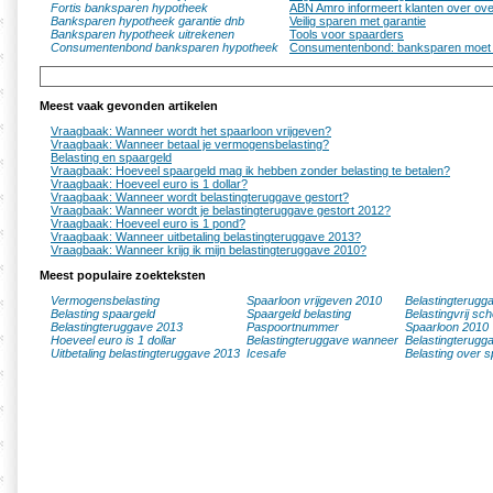
Fortis banksparen hypotheek
ABN Amro informeert klanten over ove
Banksparen hypotheek garantie dnb
Veilig sparen met garantie
Banksparen hypotheek uitrekenen
Tools voor spaarders
Consumentenbond banksparen hypotheek
Consumentenbond: banksparen moet
Meest vaak gevonden artikelen
Vraagbaak: Wanneer wordt het spaarloon vrijgeven?
Vraagbaak: Wanneer betaal je vermogensbelasting?
Belasting en spaargeld
Vraagbaak: Hoeveel spaargeld mag ik hebben zonder belasting te betalen?
Vraagbaak: Hoeveel euro is 1 dollar?
Vraagbaak: Wanneer wordt belastingteruggave gestort?
Vraagbaak: Wanneer wordt je belastingteruggave gestort 2012?
Vraagbaak: Hoeveel euro is 1 pond?
Vraagbaak: Wanneer uitbetaling belastingteruggave 2013?
Vraagbaak: Wanneer krijg ik mijn belastingteruggave 2010?
Meest populaire zoekteksten
Vermogensbelasting
Spaarloon vrijgeven 2010
Belastingterugg
Belasting spaargeld
Spaargeld belasting
Belastingvrij sc
Belastingteruggave 2013
Paspoortnummer
Spaarloon 2010
Hoeveel euro is 1 dollar
Belastingteruggave wanneer
Belastingterugg
Uitbetaling belastingteruggave 2013
Icesafe
Belasting over s