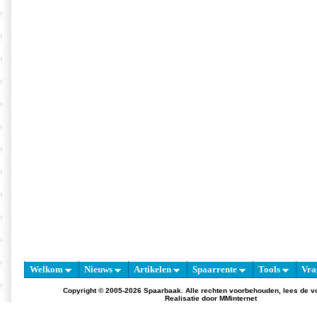
Welkom
Nieuws
Artikelen
Spaarrente
Tools
Vra
Copyright © 2005-2026 Spaarbaak. Alle rechten voorbehouden, lees de
v
Realisatie door
MMinternet