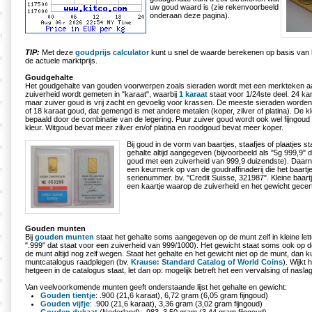
uw goud waard is (zie rekenvoorbeeld
onderaan deze pagina).
TIP:
Met deze
goudprijs calculator
kunt u snel de waarde berekenen op basis van h
de actuele marktprijs.
Goudgehalte
Het goudgehalte van gouden voorwerpen zoals sieraden wordt met een merkteken 
zuiverheid wordt gemeten in "karaat", waarbij
1 karaat
staat voor 1/24ste deel. 24 kar
maar zuiver goud is vrij zacht en gevoelig voor krassen. De meeste sieraden word
of 18 karaat goud, dat gemengd is met andere metalen (koper, zilver of platina). De k
bepaald door de combinatie van de legering. Puur zuiver goud wordt ook wel fijngou
kleur. Witgoud bevat meer zilver en/of platina en roodgoud bevat meer koper.
Bij goud in de vorm van baartjes, staafjes of plaatjes s
gehalte altijd aangegeven (bijvoorbeeld als "5g 999,9" 
goud met een zuiverheid van 999,9 duizendste). Daarn
een keurmerk op van de goudraffinaderij die het baart
serienummer. bv. "Credit Suisse, 321987". Kleine baart
een kaartje waarop de zuiverheid en het gewicht gecer
Gouden munten
Bij
gouden munten
staat het gehalte soms aangegeven op de munt zelf in kleine lette
".999" dat staat voor een zuiverheid van 999/1000). Het gewicht staat soms ook op 
de munt altijd nog zelf wegen. Staat het gehalte en het gewicht niet op de munt, dan 
muntcatalogus raadplegen (bv.
Krause: Standard Catalog of World Coins
). Wijkt 
hetgeen in de catalogus staat, let dan op: mogelijk betreft het een vervalsing of nasla
Van veelvoorkomende munten geeft onderstaande lijst het gehalte en gewicht:
Gouden tientje
: .900 (21,6 karaat), 6,72 gram (6,05 gram fijngoud)
Gouden vijfje
: .900 (21,6 karaat), 3,36 gram (3,02 gram fijngoud)