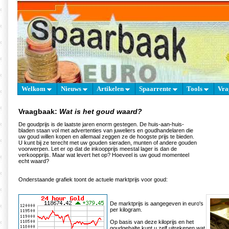
Welkom
Nieuws
Artikelen
Spaarrente
Tools
Vra
Vraagbaak:
Wat is het goud waard?
De goudprijs is de laatste jaren enorm gestegen. De huis-aan-huis-
bladen staan vol met advertenties van juweliers en goudhandelaren die
uw goud willen kopen en allemaal zeggen ze de hoogste prijs te bieden.
U kunt bij ze terecht met uw gouden sieraden, munten of andere gouden
voorwerpen. Let er op dat de inkoopprijs meestal lager is dan de
verkoopprijs. Maar wat levert het op? Hoeveel is uw goud momenteel
echt waard?
Onderstaande grafiek toont de actuele marktprijs voor goud:
De marktprijs is aangegeven in euro's
per kilogram.
Op basis van deze kiloprijs en het
goudgehalte kunt u zelf uitrekenen wat