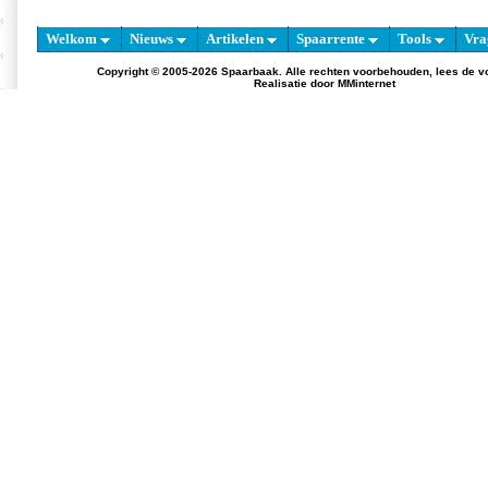
Welkom
Nieuws
Artikelen
Spaarrente
Tools
Vra
Copyright © 2005-2026 Spaarbaak. Alle rechten voorbehouden, lees de
v
Realisatie door
MMinternet