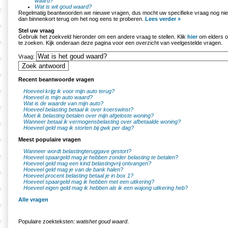
waard?
Wat is wit goud waard?
Regelmatig beantwoorden we nieuwe vragen, dus mocht uw specifieke vraag nog nie
dan binnenkort terug om het nog eens te proberen.
Lees verder »
Stel uw vraag
Gebruik het zoekveld hieronder om een andere vraag te stellen. Klik
hier
om elders o
te zoeken. Kijk onderaan deze pagina voor een overzicht van veelgestelde vragen.
Vraag:
Recent beantwoorde vragen
Hoeveel krijg ik voor mijn auto terug?
Hoeveel is mijn auto waard?
Wat is de waarde van mijn auto?
Hoeveel belasting betaal ik over koerswinst?
Moet ik belasting betalen over mijn afgeloste woning?
Wanneer betaal ik vermogensbelasting over afbetaalde woning?
Hoeveel geld mag ik storten bij gwk per dag?
Meest populaire vragen
Wanneer wordt belastingteruggave gestort?
Hoeveel spaargeld mag je hebben zonder belasting te betalen?
Hoeveel geld mag een kind belastingvrij ontvangen?
Hoeveel geld mag je van de bank halen?
Hoeveel procent belasting betaal je in box 1?
Hoeveel spaargeld mag ik hebben met een uitkering?
Hoeveel eigen geld mag ik hebben als ik een wajong uitkering heb?
Alle vragen
Populaire zoekteksten:
watishet goud waard
.