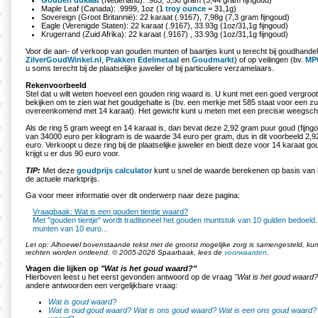
Gouden dukaat
(Nederland): .983, 3,50 gram (3,44 gram fijngoud)
Maple Leaf (Canada): .9999, 1oz (1
troy ounce
= 31,1g)
Sovereign (Groot Britannië): 22 karaat (.9167), 7,98g (7,3 gram fijngoud)
Eagle (Verenigde Staten): 22 karaat (.9167), 33.93g (1oz/31,1g fijngoud)
Krugerrand (Zuid Afrika): 22 karaat (.9167) , 33.93g (1oz/31,1g fijngoud)
Voor de aan- of verkoop van gouden munten of baartjes kunt u terecht bij goudhandel
ZilverGoudWinkel.nl
,
Prakken Edelmetaal
en
Goudmarkt
) of op veilingen (bv.
MP
u soms terecht bij de plaatselijke juwelier of bij particuliere verzamelaars.
Rekenvoorbeeld
Stel dat u wilt weten hoeveel een gouden ring waard is. U kunt met een goed vergro
bekijken om te zien wat het goudgehalte is (bv. een merkje met 585 staat voor een z
overeenkomend met 14 karaat). Het gewicht kunt u meten met een precisie weegsch
Als de ring 5 gram weegt en 14 karaat is, dan bevat deze 2,92 gram puur goud (fijngou
van 34000 euro per kilogram is de waarde 34 euro per gram, dus in dit voorbeeld 2,9
euro. Verkoopt u deze ring bij de plaatselijke juwelier en biedt deze voor 14 karaat g
krijgt u er dus 90 euro voor.
TIP:
Met deze
goudprijs calculator
kunt u snel de waarde berekenen op basis van h
de actuele marktprijs.
Ga voor meer informatie over dit onderwerp naar deze pagina:
Vraagbaak: Wat is een gouden tientje waard?
Met "gouden tientje" wordt traditioneel het gouden muntstuk van 10 gulden bedoeld.
munten van 10 euro...
Let op: Alhoewel bovenstaande tekst met de grootst mogelijke zorg is samengesteld, k
rechten worden ontleend. © 2005-2026 Spaarbaak, lees de
voorwaarden
.
Vragen die lijken op
"Wat is het goud waard?"
Hierboven leest u het eerst gevonden antwoord op de vraag
"Wat is het goud waard?
andere antwoorden een vergelijkbare vraag:
Wat is goud waard?
Wat is oud goud waard?
Wat is ons goud waard?
Wat is een ons goud waard?