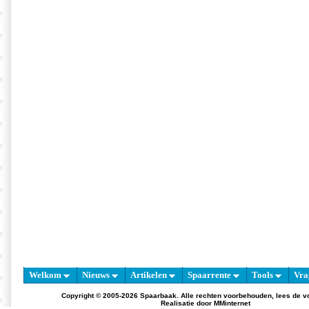
Welkom
Nieuws
Artikelen
Spaarrente
Tools
Vra
Copyright © 2005-2026 Spaarbaak. Alle rechten voorbehouden, lees de
v
Realisatie door
MMinternet