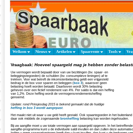
Welkom
Nieuws
Artikelen
Spaarrente
Tools
Vra
Vraagbaak:
Hoeveel spaargeld mag je hebben zonder belasti
Uw vermogen wordt bepaald door van uw bezittingen (bv. spaar- en
beleggingstegoeden) de schulden (bv. consumptieve leningen) af te
trekken. Voor wat betreft de inkomstenbelasting geldt een vrijgesteld
bedrag in de box voor sparen en beleggen (
box 3
), waarover geen
belasting hoeft worden betaald. Daarboven wordt 30% belasting
geheven over een fictief rendement van 4%. Per saldo is dat een heffing
van 1,2%. Deze heffing wordt de vermogensrendementsheffing
genoemd.
Update: rond Prinsjesdag 2015 is bekend gemaakt dat de huidige
heffing in box 3 wordt aangepast
.
Het maakt niet uit waar u uw geld heeft gestald. Ook spaartegoeden in het buitenland
daar ook middels de zogenaamde
bronheffing
belasting kan worden ingehouden.
Bij uw aangifte moet u uw totale vermogen aan spaargeld opgeven. In het betreffend
aangifte-programma kunt u de individuele saldi invullen en dan zullen deze automatis
Indien u meer spaarrekeningen heeft dan u kunt invullen, dan kunt u de bedragen van