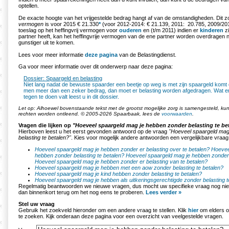
optellen.
De exacte hoogte van het vrijgestelde bedrag hangt af van de omstandigheden. Di
vermogen
is voor 2015 € 21.330
*
(voor 2012-2014: € 21.139, 2011: 20.785, 2009/2010
toeslag op het heffingvrij vermogen voor
ouderen
en (t/m 2011) indien er
kinderen
zi
partner heeft, kan het heffingvrije vermogen van de ene partner worden overdragen
gunstiger uit te komen.
Lees voor meer informatie
deze pagina
van de Belastingdienst.
Ga voor meer informatie over dit onderwerp naar deze pagina:
Dossier: Spaargeld en belasting
Niet lang nadat de bewuste spaarder een beetje op weg is met zijn spaargeld komt d
men meer dan een zeker bedrag, dan moet er belasting worden afgedragen. Wat er 
tegen te doen valt leest u in dit dossier.
Let op: Alhoewel bovenstaande tekst met de grootst mogelijke zorg is samengesteld, k
rechten worden ontleend. © 2005-2026 Spaarbaak, lees de
voorwaarden
.
Vragen die lijken op
"Hoeveel spaargeld mag je hebben zonder belasting te be
Hierboven leest u het eerst gevonden antwoord op de vraag
"Hoeveel spaargeld mag
belasting te betalen?"
. Kies voor mogelijk andere antwoorden een vergelijkbare vraag
Hoeveel spaargeld mag je hebben zonder er belasting over te betalen?
Hoevee
hebben zonder belasting te betalen?
Hoeveel spaargeld mag je hebben zonder 
Hoeveel spaargeld mag je hebben zonder er belasting van te betalen?
Hoeveel spaargeld mag je hebben met een aow zonder belasting te betalen?
Hoeveel spaargeld mag je kind hebben zonder belasting te betalen?
Hoeveel spaargeld mag je hebben als uitkeringsgerechtigde zonder belasting t
Regelmatig beantwoorden we nieuwe vragen, dus mocht uw specifieke vraag nog nie
dan binnenkort terug om het nog eens te proberen.
Lees verder »
Stel uw vraag
Gebruik het zoekveld hieronder om een andere vraag te stellen. Klik
hier
om elders o
te zoeken. Kijk onderaan deze pagina voor een overzicht van veelgestelde vragen.