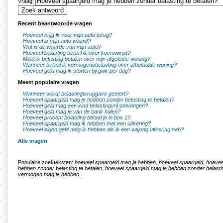
Vraag:
Recent beantwoorde vragen
Hoeveel krijg ik voor mijn auto terug?
Hoeveel is mijn auto waard?
Wat is de waarde van mijn auto?
Hoeveel belasting betaal ik over koerswinst?
Moet ik belasting betalen over mijn afgeloste woning?
Wanneer betaal ik vermogensbelasting over afbetaalde woning?
Hoeveel geld mag ik storten bij gwk per dag?
Meest populaire vragen
Wanneer wordt belastingteruggave gestort?
Hoeveel spaargeld mag je hebben zonder belasting te betalen?
Hoeveel geld mag een kind belastingvrij ontvangen?
Hoeveel geld mag je van de bank halen?
Hoeveel procent belasting betaal je in box 1?
Hoeveel spaargeld mag ik hebben met een uitkering?
Hoeveel eigen geld mag ik hebben als ik een wajong uitkering heb?
Alle vragen
Populaire zoekteksten:
hoeveel spaargeld mag je hebben
,
hoeveel spaargeld
,
hoevee
hebben zonder belasting te betalen
,
hoeveel spaargeld mag je hebben zonder belastin
vermogen mag je hebben
.