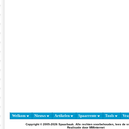
Welkom
Nieuws
Artikelen
Spaarrente
Tools
Vra
Copyright © 2005-2026 Spaarbaak. Alle rechten voorbehouden, lees de
v
Realisatie door
MMinternet