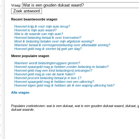
Vraag:
Recent beantwoorde vragen
Hoeveel krijg ik voor mijn auto terug?
Hoeveel is mijn auto waard?
Wat is de waarde van mijn auto?
Hoeveel belasting betaal ik over koerswinst?
Moet ik belasting betalen over mijn afgeloste woning?
Wanneer betaal ik vermogensbelasting over afbetaalde woning?
Hoeveel geld mag ik storten bij gwk per dag?
Meest populaire vragen
Wanneer wordt belastingteruggave gestort?
Hoeveel spaargeld mag je hebben zonder belasting te betalen?
Hoeveel geld mag een kind belastingvrij ontvangen?
Hoeveel geld mag je van de bank halen?
Hoeveel procent belasting betaal je in box 1?
Hoeveel spaargeld mag ik hebben met een uitkering?
Hoeveel eigen geld mag ik hebben als ik een wajong uitkering heb?
Alle vragen
Populaire zoekteksten:
wat is een dukaat
,
wat is een gouden dukaat waard
,
dukaat
,
dukaat waarde
.