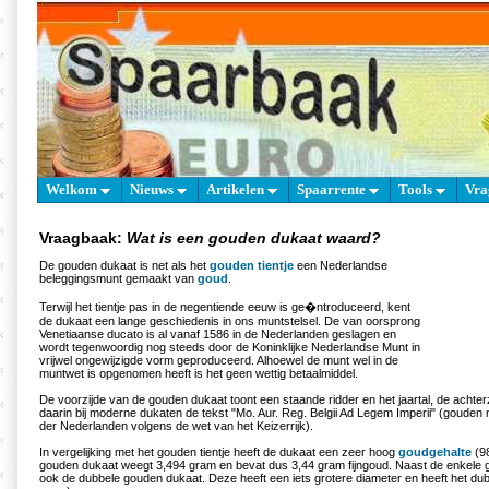
Welkom
Nieuws
Artikelen
Spaarrente
Tools
Vra
Vraagbaak:
Wat is een gouden dukaat waard?
De gouden dukaat is net als het
gouden tientje
een Nederlandse
beleggingsmunt gemaakt van
goud
.
Terwijl het tientje pas in de negentiende eeuw is ge�ntroduceerd, kent
de dukaat een lange geschiedenis in ons muntstelsel. De van oorsprong
Venetiaanse ducato is al vanaf 1586 in de Nederlanden geslagen en
wordt tegenwoordig nog steeds door de Koninklijke Nederlandse Munt in
vrijwel ongewijzigde vorm geproduceerd. Alhoewel de munt wel in de
muntwet is opgenomen heeft is het geen wettig betaalmiddel.
De voorzijde van de gouden dukaat toont een staande ridder en het jaartal, de achter
daarin bij moderne dukaten de tekst "Mo. Aur. Reg. Belgii Ad Legem Imperii" (gouden 
der Nederlanden volgens de wet van het Keizerrijk).
In vergelijking met het gouden tientje heeft de dukaat een zeer hoog
goudgehalte
(98
gouden dukaat weegt 3,494 gram en bevat dus 3,44 gram fijngoud. Naast de enkele 
ook de dubbele gouden dukaat. Deze heeft een iets grotere diameter en heeft het du