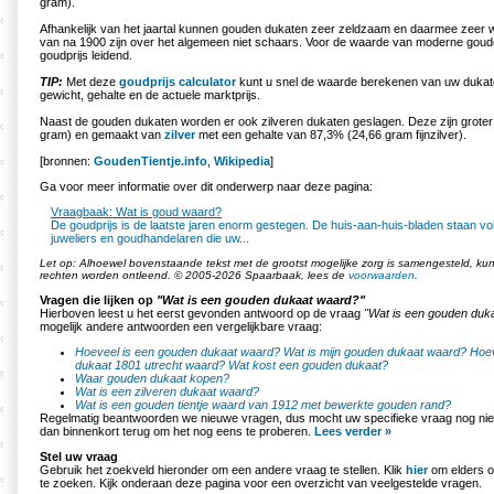
gram).
Afhankelijk van het jaartal kunnen gouden dukaten zeer zeldzaam en daarmee zeer w
van na 1900 zijn over het algemeen niet schaars. Voor de waarde van moderne goud
goudprijs leidend.
TIP:
Met deze
goudprijs calculator
kunt u snel de waarde berekenen van uw dukat
gewicht, gehalte en de actuele marktprijs.
Naast de gouden dukaten worden er ook zilveren dukaten geslagen. Deze zijn grote
gram) en gemaakt van
zilver
met een gehalte van 87,3% (24,66 gram fijnzilver).
[bronnen:
GoudenTientje.info
,
Wikipedia
]
Ga voor meer informatie over dit onderwerp naar deze pagina:
Vraagbaak: Wat is goud waard?
De goudprijs is de laatste jaren enorm gestegen. De huis-aan-huis-bladen staan vo
juweliers en goudhandelaren die uw...
Let op: Alhoewel bovenstaande tekst met de grootst mogelijke zorg is samengesteld, k
rechten worden ontleend. © 2005-2026 Spaarbaak, lees de
voorwaarden
.
Vragen die lijken op
"Wat is een gouden dukaat waard?"
Hierboven leest u het eerst gevonden antwoord op de vraag
"Wat is een gouden duk
mogelijk andere antwoorden een vergelijkbare vraag:
Hoeveel is een gouden dukaat waard?
Wat is mijn gouden dukaat waard?
Hoev
dukaat 1801 utrecht waard?
Wat kost een gouden dukaat?
Waar gouden dukaat kopen?
Wat is een zilveren dukaat waard?
Wat is een gouden tientje waard van 1912 met bewerkte gouden rand?
Regelmatig beantwoorden we nieuwe vragen, dus mocht uw specifieke vraag nog nie
dan binnenkort terug om het nog eens te proberen.
Lees verder »
Stel uw vraag
Gebruik het zoekveld hieronder om een andere vraag te stellen. Klik
hier
om elders o
te zoeken. Kijk onderaan deze pagina voor een overzicht van veelgestelde vragen.