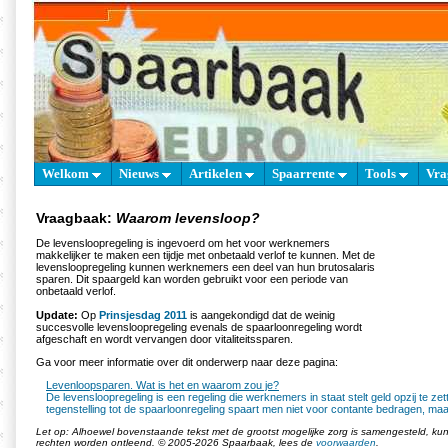
Welkom
Nieuws
Artikelen
Spaarrente
Tools
Vra
Vraagbaak:
Waarom levensloop?
De levensloopregeling is ingevoerd om het voor werknemers
makkelijker te maken een tijdje met onbetaald verlof te kunnen. Met de
levensloopregeling kunnen werknemers een deel van hun brutosalaris
sparen. Dit spaargeld kan worden gebruikt voor een periode van
onbetaald verlof.
Update:
Op
Prinsjesdag 2011
is aangekondigd dat de weinig
succesvolle levensloopregeling evenals de spaarloonregeling wordt
afgeschaft en wordt vervangen door vitaliteitssparen.
Ga voor meer informatie over dit onderwerp naar deze pagina:
Levenloopsparen. Wat is het en waarom zou je?
De levensloopregeling is een regeling die werknemers in staat stelt geld opzij te zett
tegenstelling tot de spaarloonregeling spaart men niet voor contante bedragen, maar 
Let op: Alhoewel bovenstaande tekst met de grootst mogelijke zorg is samengesteld, k
rechten worden ontleend. © 2005-2026 Spaarbaak, lees de
voorwaarden
.