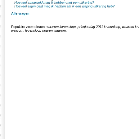
Hoeveel spaargeld mag ik hebben met een uitkering?
Hoeveel eigen geld mag ik hebben als ik een wajong uitkering heb?
Alle vragen
Populaire zoekteksten:
waarom levensloop
,
prinsjesdag 2011 levensloop
,
waarom le
waarom
,
levensloop sparen waarom
.