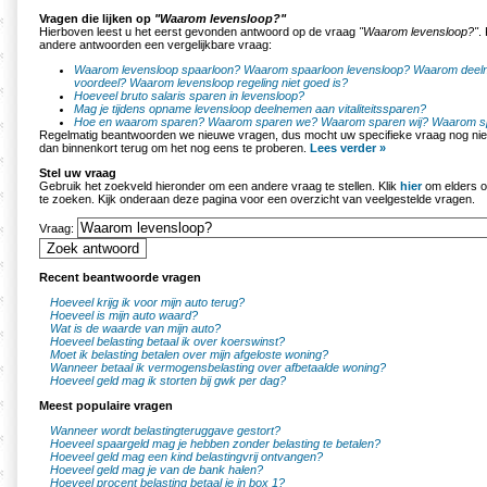
Vragen die lijken op
"Waarom levensloop?"
Hierboven leest u het eerst gevonden antwoord op de vraag
"Waarom levensloop?"
.
andere antwoorden een vergelijkbare vraag:
Waarom levensloop spaarloon?
Waarom spaarloon levensloop?
Waarom deeln
voordeel?
Waarom levensloop regeling niet goed is?
Hoeveel bruto salaris sparen in levensloop?
Mag je tijdens opname levensloop deelnemen aan vitaliteitssparen?
Hoe en waarom sparen?
Waarom sparen we?
Waarom sparen wij?
Waarom s
Regelmatig beantwoorden we nieuwe vragen, dus mocht uw specifieke vraag nog nie
dan binnenkort terug om het nog eens te proberen.
Lees verder »
Stel uw vraag
Gebruik het zoekveld hieronder om een andere vraag te stellen. Klik
hier
om elders o
te zoeken. Kijk onderaan deze pagina voor een overzicht van veelgestelde vragen.
Vraag:
Recent beantwoorde vragen
Hoeveel krijg ik voor mijn auto terug?
Hoeveel is mijn auto waard?
Wat is de waarde van mijn auto?
Hoeveel belasting betaal ik over koerswinst?
Moet ik belasting betalen over mijn afgeloste woning?
Wanneer betaal ik vermogensbelasting over afbetaalde woning?
Hoeveel geld mag ik storten bij gwk per dag?
Meest populaire vragen
Wanneer wordt belastingteruggave gestort?
Hoeveel spaargeld mag je hebben zonder belasting te betalen?
Hoeveel geld mag een kind belastingvrij ontvangen?
Hoeveel geld mag je van de bank halen?
Hoeveel procent belasting betaal je in box 1?