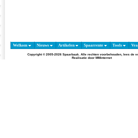
Welkom
Nieuws
Artikelen
Spaarrente
Tools
Vra
Copyright © 2005-2026 Spaarbaak. Alle rechten voorbehouden, lees de
v
Realisatie door
MMinternet