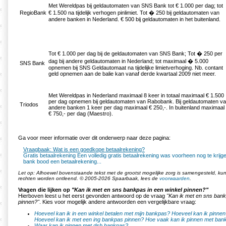
Met Wereldpas bij geldautomaten van SNS Bank tot € 1.000 per dag; tot
RegioBank
€ 1.500 na tijdelijk verhogen pinlimiet. Tot � 250 bij geldautomaten van
andere banken in Nederland. € 500 bij geldautomaten in het buitenland.
Tot € 1.000 per dag bij de geldautomaten van SNS Bank; Tot � 250 per
dag bij andere geldautomaten in Nederland; tot maximaal � 5.000
SNS Bank
opnemen bij SNS Geldautomaat na tijdelijke limietverhoging. Nb. contant
geld opnemen aan de balie kan vanaf derde kwartaal 2009 niet meer.
Met Wereldpas in Nederland maximaal 8 keer in totaal maximaal € 1.500
per dag opnemen bij geldautomaten van Rabobank. Bij geldautomaten v
Triodos
andere banken 1 keer per dag maximaal € 250,-. In buitenland maximaal
€ 750,- per dag (Maestro).
Ga voor meer informatie over dit onderwerp naar deze pagina:
Vraagbaak: Wat is een goedkope betaalrekening?
Gratis betaalrekening Een volledig gratis betaalrekening was voorheen nog te krij
bank bood een betaalrekening...
Let op: Alhoewel bovenstaande tekst met de grootst mogelijke zorg is samengesteld, k
rechten worden ontleend. © 2005-2026 Spaarbaak, lees de
voorwaarden
.
Vragen die lijken op
"Kan ik met en sns bankpas in een winkel pinnen?"
Hierboven leest u het eerst gevonden antwoord op de vraag
"Kan ik met en sns bank
pinnen?"
. Kies voor mogelijk andere antwoorden een vergelijkbare vraag:
Hoeveel kan ik in een winkel betalen met mijn bankpas?
Hoeveel kan ik pinne
Hoeveel kan ik met een ing bankpas pinnen?
Hoe vaak kan ik pinnen met ban
Waar kan ik pinnen met dsb bankpas?