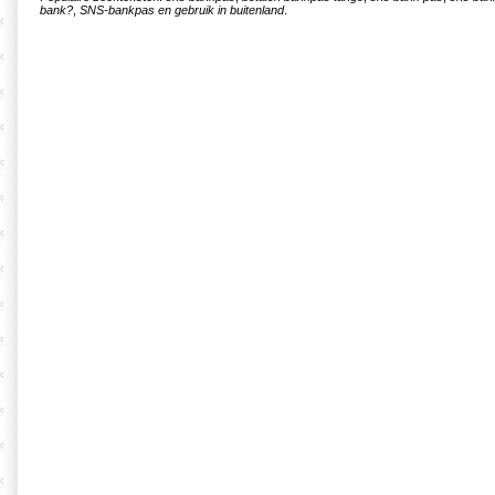
bank?
,
SNS-bankpas en gebruik in buitenland
.