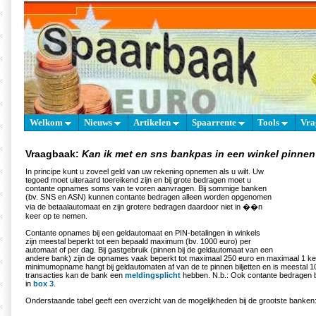
Welkom
Nieuws
Artikelen
Spaarrente
Tools
Vra
Vraagbaak:
Kan ik met en sns bankpas in een winkel pinne
In principe kunt u zoveel geld van uw rekening opnemen als u wilt. Uw
tegoed moet uiteraard toereikend zijn en bij grote bedragen moet u
contante opnames soms van te voren aanvragen. Bij sommige banken
(bv. SNS en ASN) kunnen contante bedragen alleen worden opgenomen
via de betaalautomaat en zijn grotere bedragen daardoor niet in ��n
keer op te nemen.
Contante opnames bij een geldautomaat en PIN-betalingen in winkels
zijn meestal beperkt tot een bepaald maximum (bv. 1000 euro) per
automaat of per dag. Bij gastgebruik (pinnen bij de geldautomaat van een
andere bank) zijn de opnames vaak beperkt tot maximaal 250 euro en maximaal 1 ke
minimumopname hangt bij geldautomaten af van de te pinnen biljetten en is meestal 10 
transacties kan de bank een
meldingsplicht
hebben. N.b.: Ook contante bedragen 
in
box 3
.
Onderstaande tabel geeft een overzicht van de mogelijkheden bij de grootste banken