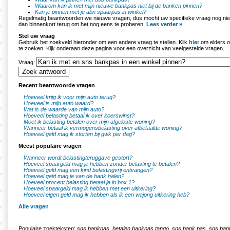
Waarom kan ik met mijn nieuwe bankpas niet bij de banken pinnen?
Kan je pinnen met je abn spaarpas in winkel?
Regelmatig beantwoorden we nieuwe vragen, dus mocht uw specifieke vraag nog nie
dan binnenkort terug om het nog eens te proberen.
Lees verder »
Stel uw vraag
Gebruik het zoekveld hieronder om een andere vraag te stellen. Klik
hier
om elders o
te zoeken. Kijk onderaan deze pagina voor een overzicht van veelgestelde vragen.
Vraag:
Recent beantwoorde vragen
Hoeveel krijg ik voor mijn auto terug?
Hoeveel is mijn auto waard?
Wat is de waarde van mijn auto?
Hoeveel belasting betaal ik over koerswinst?
Moet ik belasting betalen over mijn afgeloste woning?
Wanneer betaal ik vermogensbelasting over afbetaalde woning?
Hoeveel geld mag ik storten bij gwk per dag?
Meest populaire vragen
Wanneer wordt belastingteruggave gestort?
Hoeveel spaargeld mag je hebben zonder belasting te betalen?
Hoeveel geld mag een kind belastingvrij ontvangen?
Hoeveel geld mag je van de bank halen?
Hoeveel procent belasting betaal je in box 1?
Hoeveel spaargeld mag ik hebben met een uitkering?
Hoeveel eigen geld mag ik hebben als ik een wajong uitkering heb?
Alle vragen
Populaire zoekteksten:
sns bankpas
,
betalen bankpas tango
,
sns bank pas
,
sns ban