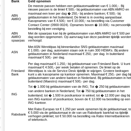
Bank
Geld opnemen
De meeste passen hebben een geldautomaatlimiet van € 1.000,-. Bij
nieuwe passen is de limiet € 500,- bij geldautomaten van ABN AMRO en
maximaal een keer per dag � 250,- bij andere banken; € 500,- bij
ABN
geldautomaten in het buitenland; De limiet is in overleg aanpasbaar.
AMRO
Kasopnames van € 4.500,- tot € 10.000,- na bestelling via Customer
Contact Center (0900-0024). Opnames boven � 10.000,- na persoonlijk
bestelling bij een vestiging.
ABN
Met de spaarpas kan bij de geldautomaten van ABN AMRO tot € 500 per
AMRO
dag worden opgenomen. Op aanvraag kan deze paslimiet tijdelijk worde
spaarpas
verhoogd.
Met ASN Wereldpas bij binnenlandse SNS-geldautomaten maximaal
€ 1.000,- per dag, automaten staan ook in ruim 300 HEMA's. Bij andere
ASN
geldautomaten in Nederland maximaal € 250,- per dag. In buitenland
maximaal € 500,- per dag.
Per dag maximaal € 1.250,- bij geldautomaat van Friesland Bank. U kunt
maximaal € 4.500,- per week betalen of opnemen. De limiet op de
Friesland
Wereldpas is via de Service Desk tijdelijk te wijzigen. Grotere bedragen
Bank
kunt u als kasopname op kantoor opnemen. Maximaal € 250,- per dag bij
geldautomaten van andere banken in Nederland. Bij geldautomaten in het
buitenland (Maestro) maximaal € 500,- per dag.
Tot � 1.000 bij geldautomaten van de ING; Tot � 250 bij geldautomaten
van andere banken in Nederland; Tot � 750 bij geldautomaten in het
ING
buitenland; tot � 1.500 in postkantoor in winkel; tot � 12.000 per dag bij
een ING-kantoor of postkantoor, boven de € 12.000 na bestelling op een
ING-kantoor.
Met Rabo Europas tot € 1.250 per week opnemen bij de geldautomaat; to
€ 5.000 via de geldautomaat in de van uw Rabobank bankhal na tijdelijk
Rabobank
verhogen pinlimiet; tot € 50.000 na bestelling via Rabo Internetbankieren
of telefonisch.