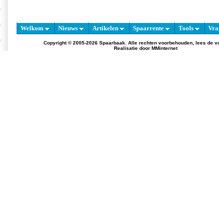
Welkom
Nieuws
Artikelen
Spaarrente
Tools
Vra
Copyright © 2005-2026 Spaarbaak. Alle rechten voorbehouden, lees de
v
Realisatie door
MMinternet