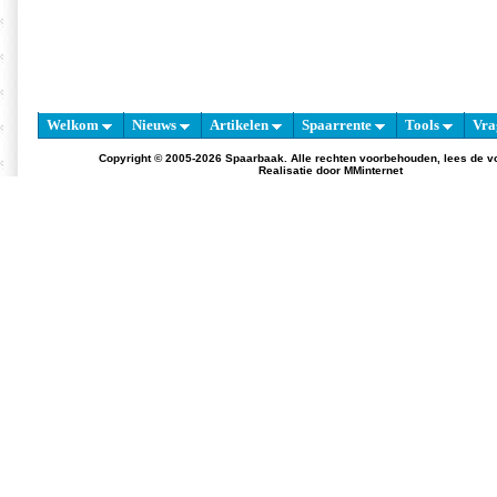
Welkom
Nieuws
Artikelen
Spaarrente
Tools
Vra
Copyright © 2005-2026 Spaarbaak. Alle rechten voorbehouden, lees de
v
Realisatie door
MMinternet