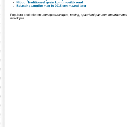
Nibud: Traditioneel gezin komt moeilijk rond
Belastingaangifte mag in 2015 een maand later
Populaire zoekteksten:
asn spaarbankpas
,
testing
,
spaarbankpas asn
,
spaarbankpa
wereldpas
.