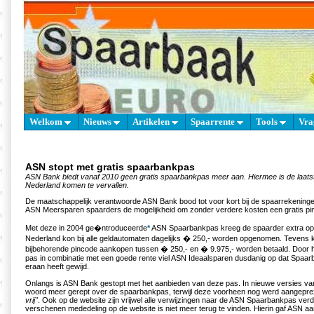
Welkom
Nieuws
Artikelen
Spaarrente
Tools
Vra
ASN stopt met gratis spaarbankpas
ASN Bank biedt vanaf 2010 geen gratis spaarbankpas meer aan. Hiermee is de laatst
Nederland komen te vervallen.
De maatschappelijk verantwoorde ASN Bank bood tot voor kort bij de spaarrekening
ASN Meersparen spaarders de mogelijkheid om zonder verdere kosten een gratis pi
Met deze in 2004 ge�ntroduceerde
*
ASN Spaarbankpas kreeg de spaarder extra op
Nederland kon bij alle geldautomaten dagelijks � 250,- worden opgenomen. Tevens 
bijbehorende pincode aankopen tussen � 250,- en � 9.975,- worden betaald. Door 
pas in combinatie met een goede rente viel ASN Ideaalsparen dusdanig op dat Spaar
eraan heeft gewijd.
Onlangs is ASN Bank gestopt met het aanbieden van deze pas. In nieuwe versies v
woord meer gerept over de spaarbankpas, terwijl deze voorheen nog werd aangepr
vrij"
. Ook op de website zijn vrijwel alle verwijzingen naar de ASN Spaarbankpas ve
verschenen mededeling op de website is niet meer terug te vinden. Hierin gaf ASN a