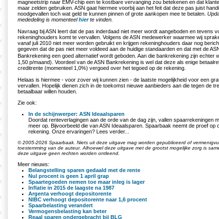
magneetstrip naar EMV-chip een te kostbare vervanging zou betekenen en dat klan
maar zelden gebruiken. ASN gaat hiermee voorbij aan het feit dat deze pas juist hand
noodgevallen toch wat geld te kunnen pinnen of grote aankopen mee te betalen.
Upda
mededeling is momenteel
hier
te vinden.
Navraag bij ASN leert dat de pas inderdaad niet meer wordt aangeboden en tevens 
rekeninghouders komt te vervallen. Volgens de ASN medewerker waarmee wij spra
vanaf juli 2010 niet meer worden gebruikt en krijgen rekeninghouders daar nog berich
gegeven dat de pas niet meer voldeed aan de huidige standaarden en dat met de AS
Bankrekening een goed alternatief wordt geboden. Aan die bankrekening zijn echter
1,50 p/maand). Voordeel van de ASN Bankrekening is wel dat deze als enige betaalre
creditrente (momenteel 1,0%) vergoed over het tegoed op de rekening.
Helaas is hiermee - voor zover wij kunnen zien - de laatste mogelijkheid voor een gr
vervallen. Hopelijk dienen zich in de toekomst nieuwe aanbieders aan die tegen de tre
betaalbaar willen houden.
Zie ook:
In de schijnwerper: ASN Ideaalsparen
Doordat renteverlagingen aan de orde van de dag zijn, vallen spaarrekeningen 
meer op. Bijvoorbeeld die van ASN Ideaalsparen. Spaarbaak neemt de proef op 
rekening. Onze ervaringen? Lees verder...
© 2005-2026 Spaarbaak. Niets uit deze uitgave mag worden gepubliceerd of vermenigvuld
toestemming van de auteur. Alhoewel deze uitgave met de grootst mogelijke zorg is sa
deze uitgave geen rechten worden ontleend.
Meer nieuws:
Belangstelling sparen gedaald met de rente
Nul procent is geen 1 april grap
Spaartegoeden nemen toe maar inleg is lager
Inflatie in 2015 de laagste na 1987
Argenta verhoogt depositorente
NIBC verhoogt depositorente naar 1,6 procent
Spaarbelasting verandert
Vermogensbelasting kan beter
Reaal sparen ondergebracht bij BLG