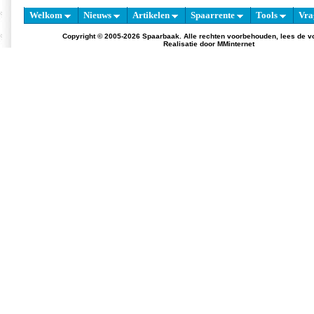
Welkom
Nieuws
Artikelen
Spaarrente
Tools
Vra
Copyright © 2005-2026 Spaarbaak. Alle rechten voorbehouden, lees de
v
Realisatie door
MMinternet