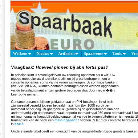
Welkom
Nieuws
Artikelen
Spaarrente
Tools
Vra
Vraagbaak:
Hoeveel pinnen bij abn fortis pas?
In principe kunt u zoveel geld van uw rekening opnemen als u wilt. Uw
tegoed moet uiteraard toereikend zijn en bij grote bedragen moet u
contante opnames soms van te voren aanvragen. Bij sommige banken
(bv. SNS en ASN) kunnen contante bedragen alleen worden opgenomen
via de betaalautomaat en zijn grotere bedragen daardoor niet in ��n
keer op te nemen.
Contante opnames bij een geldautomaat en PIN-betalingen in winkels
zijn meestal beperkt tot een bepaald maximum (bv. 1000 euro) per
automaat of per dag. Bij gastgebruik (pinnen bij de geldautomaat van een
andere bank) zijn de opnames vaak beperkt tot maximaal 250 euro en maximaal 1 ke
minimumopname hangt bij geldautomaten af van de te pinnen biljetten en is meestal 10 
transacties kan de bank een
meldingsplicht
hebben. N.b.: Ook contante bedragen 
in
box 3
.
Onderstaande tabel geeft een overzicht van de mogelijkheden bij de grootste banken