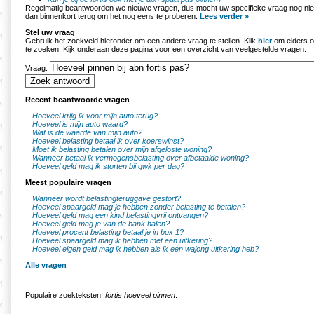
Regelmatig beantwoorden we nieuwe vragen, dus mocht uw specifieke vraag nog nie
dan binnenkort terug om het nog eens te proberen.
Lees verder »
Stel uw vraag
Gebruik het zoekveld hieronder om een andere vraag te stellen. Klik
hier
om elders o
te zoeken. Kijk onderaan deze pagina voor een overzicht van veelgestelde vragen.
Vraag:
Recent beantwoorde vragen
Hoeveel krijg ik voor mijn auto terug?
Hoeveel is mijn auto waard?
Wat is de waarde van mijn auto?
Hoeveel belasting betaal ik over koerswinst?
Moet ik belasting betalen over mijn afgeloste woning?
Wanneer betaal ik vermogensbelasting over afbetaalde woning?
Hoeveel geld mag ik storten bij gwk per dag?
Meest populaire vragen
Wanneer wordt belastingteruggave gestort?
Hoeveel spaargeld mag je hebben zonder belasting te betalen?
Hoeveel geld mag een kind belastingvrij ontvangen?
Hoeveel geld mag je van de bank halen?
Hoeveel procent belasting betaal je in box 1?
Hoeveel spaargeld mag ik hebben met een uitkering?
Hoeveel eigen geld mag ik hebben als ik een wajong uitkering heb?
Alle vragen
Populaire zoekteksten:
fortis hoeveel pinnen
.