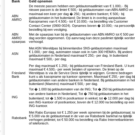
Bank
Geld opnemen
De meeste passen hebben een geldautomaatlimiet van € 1.000,-. Bij
nieuwe passen is de limiet € 500,- bij geldautomaten van ABN AMRO en
maximaal een keer per dag � 250,- bij andere banken; € 500,- bij
ABN
geldautomaten in het buitenland; De limiet is in overleg aanpasbaar.
AMRO
Kasopnames van € 4.500,- tot € 10.000,- na bestelling via Customer
Contact Center (0900-0024). Opnames boven � 10.000,- na persoonlijk
bestelling bij een vestiging.
ABN
Met de spaarpas kan bij de geldautomaten van ABN AMRO tot € 500 per
AMRO
dag worden opgenomen. Op aanvraag kan deze paslimiet tijdelijk worde
spaarpas
verhoogd.
Met ASN Wereldpas bij binnenlandse SNS-geldautomaten maximaal
€ 1.000,- per dag, automaten staan ook in ruim 300 HEMA's. Bij andere
ASN
geldautomaten in Nederland maximaal € 250,- per dag. In buitenland
maximaal € 500,- per dag.
Per dag maximaal € 1.250,- bij geldautomaat van Friesland Bank. U kunt
maximaal € 4.500,- per week betalen of opnemen. De limiet op de
Friesland
Wereldpas is via de Service Desk tijdelijk te wijzigen. Grotere bedragen
Bank
kunt u als kasopname op kantoor opnemen. Maximaal € 250,- per dag bij
geldautomaten van andere banken in Nederland. Bij geldautomaten in het
buitenland (Maestro) maximaal € 500,- per dag.
Tot � 1.000 bij geldautomaten van de ING; Tot � 250 bij geldautomaten
van andere banken in Nederland; Tot � 750 bij geldautomaten in het
ING
buitenland; tot � 1.500 in postkantoor in winkel; tot � 12.000 per dag bij
een ING-kantoor of postkantoor, boven de € 12.000 na bestelling op een
ING-kantoor.
Met Rabo Europas tot € 1.250 per week opnemen bij de geldautomaat; to
€ 5.000 via de geldautomaat in de van uw Rabobank bankhal na tijdelijk
Rabobank
verhogen pinlimiet; tot € 50.000 na bestelling via Rabo Internetbankieren
of telefonisch.