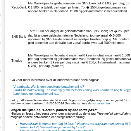
Met Wereldpas bij geldautomaten van SNS Bank tot € 1.000 per dag; tot
RegioBank
€ 1.500 na tijdelijk verhogen pinlimiet. Tot � 250 bij geldautomaten van
andere banken in Nederland. € 500 bij geldautomaten in het buitenland.
Tot € 1.000 per dag bij de geldautomaten van SNS Bank; Tot � 250 per
dag bij andere geldautomaten in Nederland; tot maximaal � 5.000
SNS Bank
opnemen bij SNS Geldautomaat na tijdelijke limietverhoging. Nb. contant
geld opnemen aan de balie kan vanaf derde kwartaal 2009 niet meer.
Met Wereldpas in Nederland maximaal 8 keer in totaal maximaal € 1.500
per dag opnemen bij geldautomaten van Rabobank. Bij geldautomaten v
Triodos
andere banken 1 keer per dag maximaal € 250,-. In buitenland maximaal
€ 750,- per dag (Maestro).
Ga voor meer informatie over dit onderwerp naar deze pagina:
Vraagbaak: Wat is een goedkope betaalrekening?
Gratis betaalrekening Een volledig gratis betaalrekening was voorheen nog te krij
bank bood een betaalrekening...
Let op: Alhoewel bovenstaande tekst met de grootst mogelijke zorg is samengesteld, k
rechten worden ontleend. © 2005-2026 Spaarbaak, lees de
voorwaarden
.
Vragen die lijken op
"Hoeveel pinnen bij abn fortis pas?"
Hierboven leest u het eerst gevonden antwoord op de vraag
"Hoeveel pinnen bij abn 
mogelijk andere antwoorden een vergelijkbare vraag:
Hoeveel kan ik pinnen per dag bij fortis?
Hoeveel per dag kan men pinnen bij fo
pinnen fortis?
Hoeveel kan je pinnen bij fortis?
Kun je bij de fortis ook met je abn spaarpas pinnen?