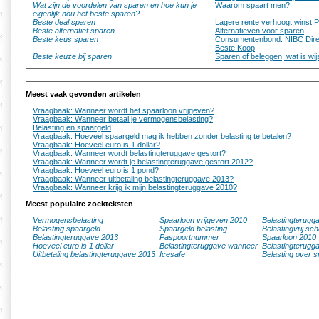
Wat zijn de voordelen van sparen en hoe kun je
Waarom spaart men?
eigenlijk nou het beste sparen?
Beste deal sparen
Lagere rente verhoogt winst 
Beste alternatief sparen
Alternatieven voor sparen
Beste keus sparen
Consumentenbond: NIBC Direc
Beste Koop
Beste keuze bij sparen
Sparen of beleggen, wat is wij
Meest vaak gevonden artikelen
Vraagbaak: Wanneer wordt het spaarloon vrijgeven?
Vraagbaak: Wanneer betaal je vermogensbelasting?
Belasting en spaargeld
Vraagbaak: Hoeveel spaargeld mag ik hebben zonder belasting te betalen?
Vraagbaak: Hoeveel euro is 1 dollar?
Vraagbaak: Wanneer wordt belastingteruggave gestort?
Vraagbaak: Wanneer wordt je belastingteruggave gestort 2012?
Vraagbaak: Hoeveel euro is 1 pond?
Vraagbaak: Wanneer uitbetaling belastingteruggave 2013?
Vraagbaak: Wanneer krijg ik mijn belastingteruggave 2010?
Meest populaire zoekteksten
Vermogensbelasting
Spaarloon vrijgeven 2010
Belastingterugg
Belasting spaargeld
Spaargeld belasting
Belastingvrij sc
Belastingteruggave 2013
Paspoortnummer
Spaarloon 2010
Hoeveel euro is 1 dollar
Belastingteruggave wanneer
Belastingterugg
Uitbetaling belastingteruggave 2013
Icesafe
Belasting over s