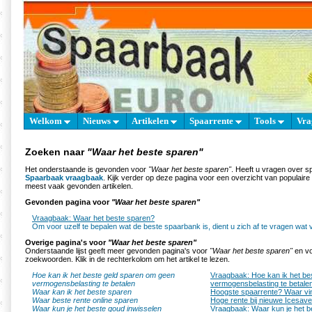
Welkom
Nieuws
Artikelen
Spaarrente
Tools
Vra
Zoeken naar
"Waar het beste sparen"
Het onderstaande is gevonden voor
"Waar het beste sparen"
. Heeft u vragen over s
Spaarbaak vraagbaak
. Kijk verder op deze pagina voor een overzicht van populair
meest vaak gevonden artikelen.
Gevonden pagina voor
"Waar het beste sparen"
Vraagbaak: Waar het beste sparen?
Om voor uzelf te bepalen wat de beste spaarbank is, dient u zich af te vragen wat v
Overige pagina's voor
"Waar het beste sparen"
Onderstaande lijst geeft meer gevonden pagina's voor
"Waar het beste sparen"
en vo
zoekwoorden. Klik in de rechterkolom om het artikel te lezen.
Hoe kan ik het beste geld sparen om geen
Vraagbaak: Hoe kan ik het be
vermogensbelasting te betalen
vermogensbelasting te betale
Waar kan ik het beste sparen
Hoogste spaarrente? Waar vin
Waar beste rente online sparen
Hoge rente bij nieuwe Icesav
Waar kun je het beste goud inwisselen
Vraagbaak: Waar kun je het b