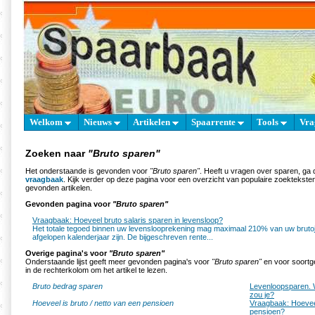
Welkom
Nieuws
Artikelen
Spaarrente
Tools
Vra
Zoeken naar
"Bruto sparen"
Het onderstaande is gevonden voor
"Bruto sparen"
. Heeft u vragen over sparen, ga
vraagbaak
. Kijk verder op deze pagina voor een overzicht van populaire zoektekst
gevonden artikelen.
Gevonden pagina voor
"Bruto sparen"
Vraagbaak: Hoeveel bruto salaris sparen in levensloop?
Het totale tegoed binnen uw levenslooprekening mag maximaal 210% van uw brutoj
afgelopen kalenderjaar zijn. De bijgeschreven rente...
Overige pagina's voor
"Bruto sparen"
Onderstaande lijst geeft meer gevonden pagina's voor
"Bruto sparen"
en voor soortge
in de rechterkolom om het artikel te lezen.
Bruto bedrag sparen
Levenloopsparen. 
zou je?
Hoeveel is bruto / netto van een pensioen
Vraagbaak: Hoeveel
pensioen?