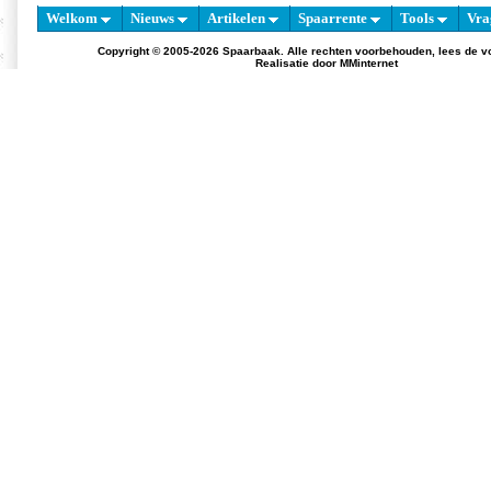
Welkom
Nieuws
Artikelen
Spaarrente
Tools
Vra
Copyright © 2005-2026 Spaarbaak. Alle rechten voorbehouden, lees de
v
Realisatie door
MMinternet