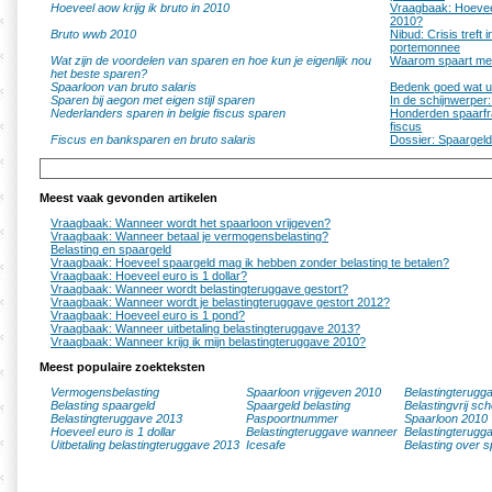
Hoeveel aow krijg ik bruto in 2010
Vraagbaak: Hoeveel 
2010?
Bruto wwb 2010
Nibud: Crisis treft 
portemonnee
Wat zijn de voordelen van sparen en hoe kun je eigenlijk nou
Waarom spaart m
het beste sparen?
Spaarloon van bruto salaris
Bedenk goed wat u
Sparen bij aegon met eigen stijl sparen
In de schijnwerper:
Nederlanders sparen in belgie fiscus sparen
Honderden spaarfra
fiscus
Fiscus en banksparen en bruto salaris
Dossier: Spaargeld
Meest vaak gevonden artikelen
Vraagbaak: Wanneer wordt het spaarloon vrijgeven?
Vraagbaak: Wanneer betaal je vermogensbelasting?
Belasting en spaargeld
Vraagbaak: Hoeveel spaargeld mag ik hebben zonder belasting te betalen?
Vraagbaak: Hoeveel euro is 1 dollar?
Vraagbaak: Wanneer wordt belastingteruggave gestort?
Vraagbaak: Wanneer wordt je belastingteruggave gestort 2012?
Vraagbaak: Hoeveel euro is 1 pond?
Vraagbaak: Wanneer uitbetaling belastingteruggave 2013?
Vraagbaak: Wanneer krijg ik mijn belastingteruggave 2010?
Meest populaire zoekteksten
Vermogensbelasting
Spaarloon vrijgeven 2010
Belastingterugg
Belasting spaargeld
Spaargeld belasting
Belastingvrij sc
Belastingteruggave 2013
Paspoortnummer
Spaarloon 2010
Hoeveel euro is 1 dollar
Belastingteruggave wanneer
Belastingterugg
Uitbetaling belastingteruggave 2013
Icesafe
Belasting over s