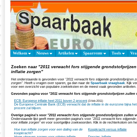
Welkom
Nieuws
Artikelen
Spaarrente
Tools
Vra
Zoeken naar
"2011 verwacht fors stijgende grondstofprijzen
inflatie zorgen"
Het onderstaande is gevonden voor
"2011 verwacht fors stijgende grondstofprijzen zul
zorgen"
. Heeft u vragen over sparen, ga dan naar de
Spaarbaak vraagbaak
. Kijk v
voor een overzicht van populaire zoekteksten en de meest vaak gevonden artikelen.
Gevonden pagina voor
"2011 verwacht fors stijgende grondstofprijzen zullen 
ECB: Europese inflatie heel 2011 boven 2 procent
(3-feb-2011)
De Europese Centrale Bank (ECB) verwacht dat de inflatie in de eurozone bijna het
procent zal blijven.
Overige pagina's voor
"2011 verwacht fors stijgende grondstofprijzen zullen v
Onderstaande lijst geeft meer gevonden pagina's voor
"2011 verwacht fors stijgende 
voor inflatie zorgen"
en voor soortgelijke zoekwoorden. Klik in de rechterkolom om het 
Hoe kan inflatie zorgen voor een daling van de
Koopkracht versus inflatie
koopkracht?
Hoge uitgaven zorgen voor stijging inflatie
Dossier: Inflatie