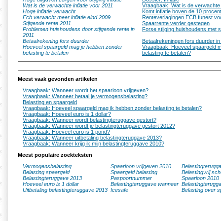
Wat is de verwachte inflatie voor 2011
Vraagbaak: Wat is de verwachte i
Hoge inflatie verwacht
Komt inflatie boven de 10 procen
Ecb verwacht meer inflatie eind 2009
Renteverlagingen ECB funest vo
Stijgende rente 2011
Spaarrente verder gestegen
Problemen huishoudens door stijgende rente in
Forse stijging huishoudens met 
2011
Betaalrekening fors duurder
Betaalrekeningen fors duurder in
Hoeveel spaargeld mag je hebben zonder
Vraagbaak: Hoeveel spaargeld m
belasting te betalen
belasting te betalen?
Meest vaak gevonden artikelen
Vraagbaak: Wanneer wordt het spaarloon vrijgeven?
Vraagbaak: Wanneer betaal je vermogensbelasting?
Belasting en spaargeld
Vraagbaak: Hoeveel spaargeld mag ik hebben zonder belasting te betalen?
Vraagbaak: Hoeveel euro is 1 dollar?
Vraagbaak: Wanneer wordt belastingteruggave gestort?
Vraagbaak: Wanneer wordt je belastingteruggave gestort 2012?
Vraagbaak: Hoeveel euro is 1 pond?
Vraagbaak: Wanneer uitbetaling belastingteruggave 2013?
Vraagbaak: Wanneer krijg ik mijn belastingteruggave 2010?
Meest populaire zoekteksten
Vermogensbelasting
Spaarloon vrijgeven 2010
Belastingterugg
Belasting spaargeld
Spaargeld belasting
Belastingvrij sc
Belastingteruggave 2013
Paspoortnummer
Spaarloon 2010
Hoeveel euro is 1 dollar
Belastingteruggave wanneer
Belastingterugg
Uitbetaling belastingteruggave 2013
Icesafe
Belasting over s