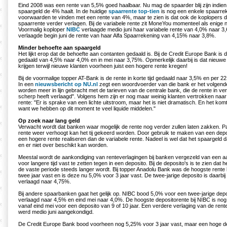
Eind 2008 was een rente van 5,5% goed haalbaar. Nu mag de spaarder blij zijn indien
spaargeld de 4% haalt. In de huidige
spaarrente top-tien
is nog een enkele spaarre
voorwaarden te vinden met een rente van 4%, maar te zien is dat ook de koplopers
spaarrente verder verlagen. Bij de variabele rente zit MoneYou momenteel als enige 
Voormalig koploper
NIBC
verlaagde medio juni haar variabele rente van 4,0% naar 
verlaagde begin juni de rente van haar Alfa Spaarrekening van 4,15% naar 3,8%.
Minder behoefte aan spaargeld
Het lijkt erop dat de behoefte aan contanten gedaald is. Bij de Credit Europe Bank is de
gedaald van 4,5% naar 4,0% en in mei naar 3,75%. Opmerkelijk daarbij is dat nieuwe
krijgen terwijl nieuwe klanten voorheen juist een hogere rente kregen!
Bij de voormalige topper AT-Bank is de rente in korte tijd gedaald naar 3,5% en per 22 
In een
nieuwsbericht op NU.nl
zegt een woordvoerder van die bank er het volgend
worden meer in lijn gebracht met de tarieven van de centrale bank, die de rente in ve
scherp heeft verlaagd". Volgens hem zijn er nog maar weinig klanten vertrokken naa
rente: "Er is sprake van een lichte uitstroom, maar het is niet dramatisch. En het komt 
want we hebben op dit moment te veel liquide middelen."
Op zoek naar lang geld
Verwacht wordt dat banken waar mogelijk de rente nog verder zullen laten zakken. 
rente weer verhoogt kan het tij gekeerd worden. Door gebruik te maken van een de
een hogere rente realiseren dan de variabele rente. Nadeel is wel dat het spaargeld da
en er niet over beschikt kan worden.
Meestal wordt de aankondiging van renteverlagingen bij banken vergezeld van een a
voor langere tijd vast te zetten tegen in een deposito. Bij de deposito's is te zien dat 
de vaste periode steeds langer wordt. Bij topper Anadolu Bank was de hoogste rente 
twee jaar vast en is deze nu 5,0% voor 3 jaar vast. De twee-jarige deposito is daarbi
verlaagd naar 4,75%.
Bij andere spaarbanken gaat het gelijk op. NIBC bood 5,0% voor een twee-jarige depo
verlaagd naar 4,5% en eind mei naar 4,0%. De hoogste depositorente bij NIBC is no
vanaf eind mei voor een deposito van 9 of 10 jaar. Een verdere verlaging van de rente 
werd medio juni aangekondigd.
De Credit Europe Bank bood voorheen nog 5,25% voor 3 jaar vast, maar een hoge de