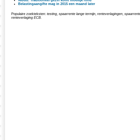
Nibud: Traditioneel gezin komt moeilijk rond
Belastingaangifte mag in 2015 een maand later
Populaire zoekteksten:
testing
,
spaarrente lange termijn
,
renteverlagingen
,
spaarrente
renteverlaging ECB
.