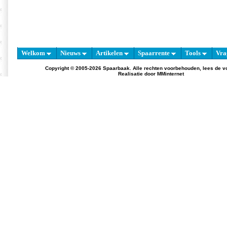
Welkom
Nieuws
Artikelen
Spaarrente
Tools
Vra
Copyright © 2005-2026 Spaarbaak. Alle rechten voorbehouden, lees de
v
Realisatie door
MMinternet