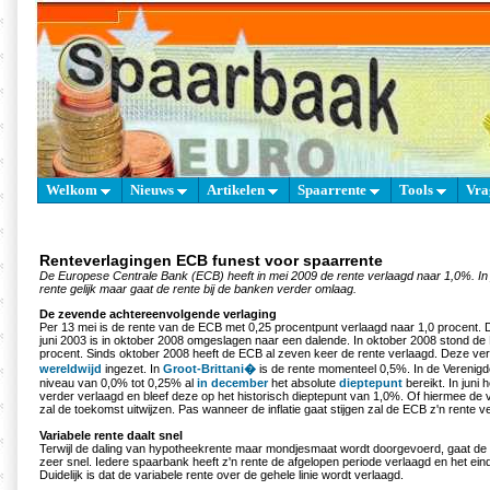
Welkom
Nieuws
Artikelen
Spaarrente
Tools
Vra
Renteverlagingen ECB funest voor spaarrente
De Europese Centrale Bank (ECB) heeft in mei 2009 de rente verlaagd naar 1,0%. In 
rente gelijk maar gaat de rente bij de banken verder omlaag.
De zevende achtereenvolgende verlaging
Per 13 mei is de rente van de ECB met 0,25 procentpunt verlaagd naar 1,0 procent. D
juni 2003 is in oktober 2008 omgeslagen naar een dalende. In oktober 2008 stond de
procent. Sinds oktober 2008 heeft de ECB al zeven keer de rente verlaagd. Deze verl
wereldwijd
ingezet. In
Groot-Brittani�
is de rente momenteel 0,5%. In de Verenigde
niveau van 0,0% tot 0,25% al
in december
het absolute
dieptepunt
bereikt. In juni 
verder verlaagd en bleef deze op het historisch dieptepunt van 1,0%. Of hiermee de v
zal de toekomst uitwijzen. Pas wanneer de inflatie gaat stijgen zal de ECB z'n rente 
Variabele rente daalt snel
Terwijl de daling van hypotheekrente maar mondjesmaat wordt doorgevoerd, gaat de 
zeer snel. Iedere spaarbank heeft z'n rente de afgelopen periode verlaagd en het einde l
Duidelijk is dat de variabele rente over de gehele linie wordt verlaagd.