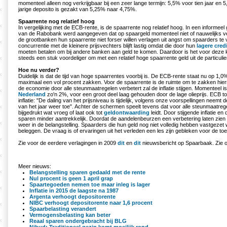
momenteel alleen nog verkrijgbaar bij een zeer lange termijn: 5,5% voor tien jaar en 5
jarige deposito is gezakt van 5,25% naar 4,75%.
Spaarrente nog relatief hoog
In vergelijking met de ECB-rente, is de spaarrente nog relatief hoog. In een informee
van de Rabobank werd aangegeven dat op spaargeld momenteel niet of nauwelijks ve
de grootbanken hun spaarrente niet forser willen verlagen uit angst om spaarders te 
concurrentie met de kleinere prijsvechters blijft lastig omdat die door hun
lagere cred
moeten betalen om bij andere banken aan geld te komen. Daardoor is het voor deze 
steeds een stuk voordeliger om met een relatief hoge spaarrente geld uit de particuli
Hoe nu verder?
Duidelijk is dat de tijd van hoge spaarrentes voorbij is. De ECB-rente staat nu op 1,
maximaal een vol procent zakken. Voor de spaarrente is de ruimte om te zakken hie
de economie door alle steunmaatregelen verbetert zal de inflatie stijgen. Momenteel i
Nederland
zo'n 2%, voor een groot deel laag gehouden door de lage olieprijs. ECB t
inflatie: "De daling van het prijsniveau is tijdelijk, volgens onze voorspellingen neemt d
van het jaar weer toe". Achter de schermen speelt tevens dat voor alle steunmaatreg
bijgedrukt wat vroeg of laat ook tot
geldontwaarding
leidt. Door stijgende inflatie en
sparen minder aantrekkelijk. Doordat de aandelenbeurzen een verbetering laten zie
weer in de belangstelling. Spaarders die hun geld nog niet volledig hebben vastgezet 
beleggen. De vraag is of ervaringen uit het verleden een les zijn gebleken voor de to
Zie voor de eerdere verlagingen in 2009
dit
en
dit
nieuwsbericht op Spaarbaak. Zie
Meer nieuws:
Belangstelling sparen gedaald met de rente
Nul procent is geen 1 april grap
Spaartegoeden nemen toe maar inleg is lager
Inflatie in 2015 de laagste na 1987
Argenta verhoogt depositorente
NIBC verhoogt depositorente naar 1,6 procent
Spaarbelasting verandert
Vermogensbelasting kan beter
Reaal sparen ondergebracht bij BLG