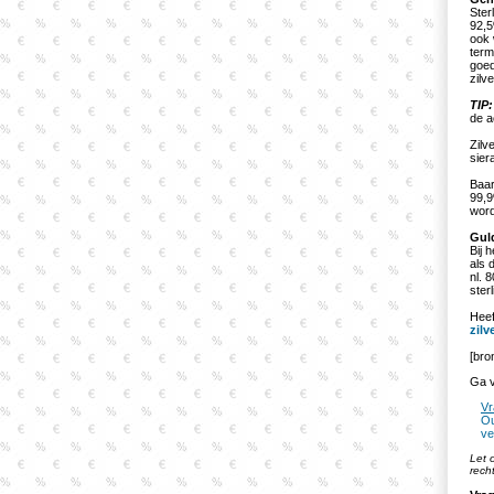
Ster
92,5
ook
term
goed
zilve
TIP:
de a
Zilv
sier
Baar
99,9
word
Gul
Bij 
als 
nl. 
sterl
Heef
zilv
[bro
Ga v
Vr
Ou
ve
Let 
rech