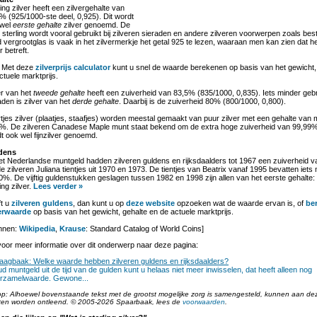
ling zilver heeft een zilvergehalte van
% (925/1000-ste deel, 0,925). Dit wordt
 wel
eerste gehalte
zilver genoemd. De
 sterling wordt vooral gebruikt bij zilveren sieraden en andere zilveren voorwerpen zoals bes
 vergrootglas is vaak in het zilvermerkje het getal 925 te lezen, waaraan men kan zien dat het
r betreft.
Met deze
zilverprijs calculator
kunt u snel de waarde berekenen op basis van het gewicht,
ctuele marktprijs.
er van het
tweede gehalte
heeft een zuiverheid van 83,5% (835/1000, 0,835). Iets minder gebrui
aden is zilver van het
derde gehalte
. Daarbij is de zuiverheid 80% (800/1000, 0,800).
tjes zilver (plaatjes, staafjes) worden meestal gemaakt van puur zilver met een gehalte van 
%. De zilveren Canadese Maple munt staat bekend om de extra hoge zuiverheid van 99,99%.
t ook wel fijnzilver genoemd.
dens
het Nederlandse muntgeld hadden zilveren guldens en rijksdaalders tot 1967 een zuiverheid 
de zilveren Juliana tientjes uit 1970 en 1973. De tientjes van Beatrix vanaf 1995 bevatten iets 
80%. De vijftig guldenstukken geslagen tussen 1982 en 1998 zijn allen van het eerste gehalte
ing zilver.
Lees verder »
t u
zilveren guldens
, dan kunt u op
deze website
opzoeken wat de waarde ervan is, of
be
erwaarde
op basis van het gewicht, gehalte en de actuele marktprijs.
nnen:
Wikipedia
,
Krause
: Standard Catalog of World Coins]
oor meer informatie over dit onderwerp naar deze pagina:
aagbaak: Welke waarde hebben zilveren guldens en rijksdaalders?
d muntgeld uit de tijd van de gulden kunt u helaas niet meer inwisselen, dat heeft alleen nog
rzamelwaarde. Gewone...
op: Alhoewel bovenstaande tekst met de grootst mogelijke zorg is samengesteld, kunnen aan de
ten worden ontleend. © 2005-2026 Spaarbaak, lees de
voorwaarden
.