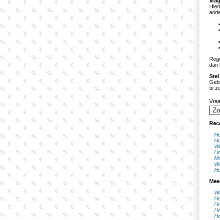
Vrag
Hier
ande
Rege
dan 
Stel
Gebr
te z
Vra
Rec
Ho
Ho
Wa
Ho
Mo
Wa
Ho
Mee
Wa
Ho
Ho
Ho
Ho