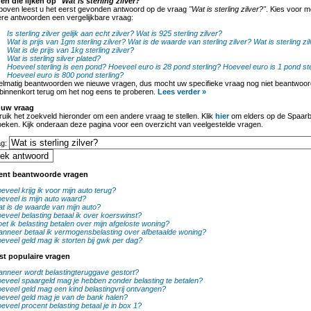
en die lijken op
"Wat is sterling zilver?"
boven leest u het eerst gevonden antwoord op de vraag
"Wat is sterling zilver?"
. Kies voor m
re antwoorden een vergelijkbare vraag:
Is sterling zilver gelijk aan echt zilver?
Wat is 925 sterling zilver?
Wat is prijs van 1gm sterling zilver?
Wat is de waarde van sterling zilver?
Wat is sterling z
Wat is de prijs van 1kg sterling zilver?
Wat is sterling silver plated?
Hoeveel sterling is een pond?
Hoeveel euro is 28 pond sterling?
Hoeveel euro is 1 pond ste
Hoeveel euro is 800 pond sterling?
lmatig beantwoorden we nieuwe vragen, dus mocht uw specifieke vraag nog niet beantwoord
binnenkort terug om het nog eens te proberen.
Lees verder »
 uw vraag
uik het zoekveld hieronder om een andere vraag te stellen. Klik
hier
om elders op de Spaarb
oeken. Kijk onderaan deze pagina voor een overzicht van veelgestelde vragen.
ag:
ent beantwoorde vragen
eveel krijg ik voor mijn auto terug?
eveel is mijn auto waard?
t is de waarde van mijn auto?
eveel belasting betaal ik over koerswinst?
et ik belasting betalen over mijn afgeloste woning?
nneer betaal ik vermogensbelasting over afbetaalde woning?
eveel geld mag ik storten bij gwk per dag?
st populaire vragen
nneer wordt belastingteruggave gestort?
eveel spaargeld mag je hebben zonder belasting te betalen?
eveel geld mag een kind belastingvrij ontvangen?
eveel geld mag je van de bank halen?
eveel procent belasting betaal je in box 1?