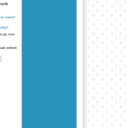
ogelijk
ilver waard?
rling?
 zijn, kom
aak website