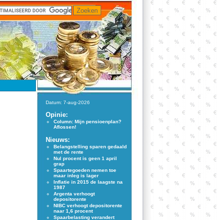
Datum: 7-aug-2026
Opinie:
Column: Mijn pensioenplan?
Aflossen!
Nieuws:
Belangstelling sparen gedaald
met de rente
Nul procent is geen 1 april
grap
Spaartegoeden nemen toe
maar inleg is lager
Inflatie in 2015 de laagste na
1987
Argenta verhoogt
depositorente
NIBC verhoogt depositorente
naar 1,6 procent
Spaarbelasting verandert