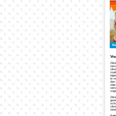
W
Vr
Zilv
sier
zilv
zoal
eige
te v
dan 
slap
sier
zog
Zilv
gewe
scho
zilv
mind
Geh