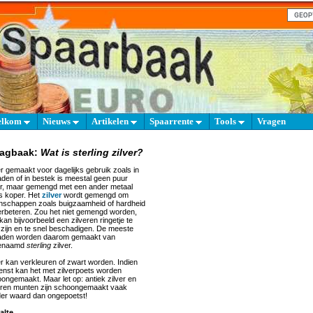
elkom
Nieuws
Artikelen
Spaarrente
Tools
Vragen
aagbaak:
Wat is sterling zilver?
er gemaakt voor dagelijks gebruik zoals in
aden of in bestek is meestal geen puur
er, maar gemengd met een ander metaal
s koper. Het
zilver
wordt gemengd om
nschappen zoals buigzaamheid of hardheid
erbeteren. Zou het niet gemengd worden,
kan bijvoorbeeld een zilveren ringetje te
 zijn en te snel beschadigen. De meeste
aden worden daarom gemaakt van
enaamd
sterling
zilver.
er kan verkleuren of zwart worden. Indien
nst kan het met zilverpoets worden
ongemaakt. Maar let op: antiek zilver en
eren munten zijn schoongemaakt vaak
er waard dan ongepoetst!
alte