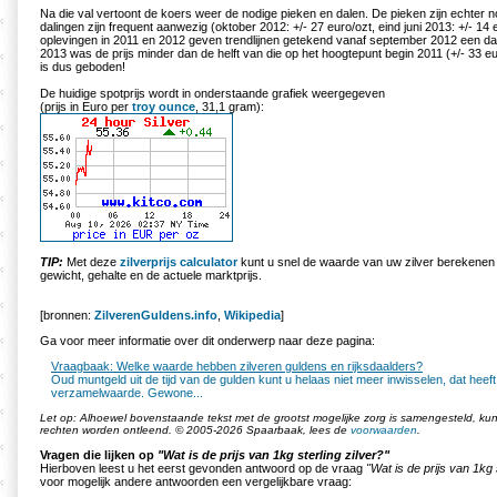
Na die val vertoont de koers weer de nodige pieken en dalen. De pieken zijn echter n
dalingen zijn frequent aanwezig (oktober 2012: +/- 27 euro/ozt, eind juni 2013: +/- 14
oplevingen in 2011 en 2012 geven trendlijnen getekend vanaf september 2012 een dal
2013 was de prijs minder dan de helft van die op het hoogtepunt begin 2011 (+/- 33 eu
is dus geboden!
De huidige spotprijs wordt in onderstaande grafiek weergegeven
(prijs in Euro per
troy ounce
, 31,1 gram):
TIP:
Met deze
zilverprijs calculator
kunt u snel de waarde van uw zilver berekenen 
gewicht, gehalte en de actuele marktprijs.
[bronnen:
ZilverenGuldens.info
,
Wikipedia
]
Ga voor meer informatie over dit onderwerp naar deze pagina:
Vraagbaak: Welke waarde hebben zilveren guldens en rijksdaalders?
Oud muntgeld uit de tijd van de gulden kunt u helaas niet meer inwisselen, dat heeft
verzamelwaarde. Gewone...
Let op: Alhoewel bovenstaande tekst met de grootst mogelijke zorg is samengesteld, k
rechten worden ontleend. © 2005-2026 Spaarbaak, lees de
voorwaarden
.
Vragen die lijken op
"Wat is de prijs van 1kg sterling zilver?"
Hierboven leest u het eerst gevonden antwoord op de vraag
"Wat is de prijs van 1kg 
voor mogelijk andere antwoorden een vergelijkbare vraag: