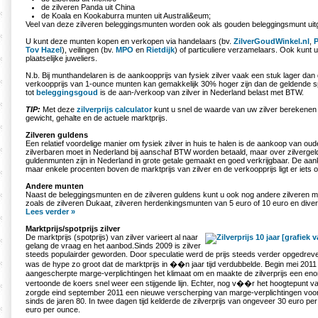
de zilveren Panda uit China
de Koala en Kookaburra munten uit Australi&eum;
Veel van deze zilveren beleggingsmunten worden ook als gouden beleggingsmunt ui
U kunt deze munten kopen en verkopen via handelaars (bv.
ZilverGoudWinkel.nl
,
P
Tov Hazel
), veilingen (bv.
MPO
en
Rietdijk
) of particuliere verzamelaars. Ook kunt u
plaatselijke juweliers.
N.b. Bij munthandelaren is de aankoopprijs van fysiek zilver vaak een stuk lager dan
verkoopprijs van 1-ounce munten kan gemakkelijk 30% hoger zijn dan de geldende spot
tot
beleggingsgoud
is de aan-/verkoop van zilver in Nederland belast met BTW.
TIP:
Met deze
zilverprijs calculator
kunt u snel de waarde van uw zilver berekenen 
gewicht, gehalte en de actuele marktprijs.
Zilveren guldens
Een relatief voordelige manier om fysiek zilver in huis te halen is de aankoop van ou
zilverbaren moet in Nederland bij aanschaf BTW worden betaald, maar over zilvergeld 
guldenmunten zijn in Nederland in grote getale gemaakt en goed verkrijgbaar. De aank
maar enkele procenten boven de marktprijs van zilver en de verkoopprijs ligt er iets 
Andere munten
Naast de beleggingsmunten en de zilveren guldens kunt u ook nog andere zilveren 
zoals de zilveren Dukaat, zilveren herdenkingsmunten van 5 euro of 10 euro en diver
Lees verder »
Marktprijs/spotprijs zilver
De marktprijs (spotprijs) van zilver varieert al naar
gelang de vraag en het aanbod.Sinds 2009 is zilver
steeds populairder geworden. Door speculatie werd de prijs steeds verder opgedreve
was de hype zo groot dat de marktprijs in ��n jaar tijd verdubbelde. Begin mei 2011
aangescherpte marge-verplichtingen het klimaat om en maakte de zilverprijs een en
vertoonde de koers snel weer een stijgende lijn. Echter, nog v��r het hoogtepunt v
zorgde eind september 2011 een nieuwe verscherping van marge-verplichtingen voor
sinds de jaren 80. In twee dagen tijd kelderde de zilverprijs van ongeveer 30 euro pe
euro per ounce.