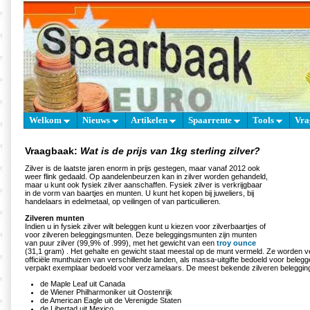
Welkom
Nieuws
Artikelen
Spaarrente
Tools
Vra
Vraagbaak:
Wat is de prijs van 1kg sterling zilver?
Zilver is de laatste jaren enorm in prijs gestegen, maar vanaf 2012 ook
weer flink gedaald. Op aandelenbeurzen kan in zilver worden gehandeld,
maar u kunt ook fysiek zilver aanschaffen. Fysiek zilver is verkrijgbaar
in de vorm van baartjes en munten. U kunt het kopen bij juweliers, bij
handelaars in edelmetaal, op veilingen of van particuilieren.
Zilveren munten
Indien u in fysiek zilver wilt beleggen kunt u kiezen voor zilverbaartjes of
voor zilveren beleggingsmunten. Deze beleggingsmunten zijn munten
van puur zilver (99,9% of .999), met het gewicht van een
troy ounce
(31,1 gram) . Het gehalte en gewicht staat meestal op de munt vermeld. Ze worden v
officiële munthuizen van verschillende landen, als massa-uitgifte bedoeld voor belegge
verpakt exemplaar bedoeld voor verzamelaars. De meest bekende zilveren beleggin
de Maple Leaf uit Canada
de Wiener Philharmoniker uit Oostenrijk
de American Eagle uit de Verenigde Staten
de Libertad uit Mexico