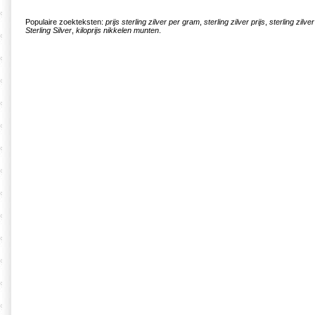
Populaire zoekteksten:
prijs sterling zilver per gram
,
sterling zilver prijs
,
sterling zilve
Sterling Silver
,
kiloprijs nikkelen munten
.