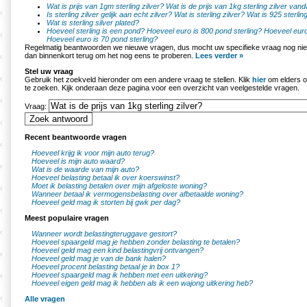
Wat is prijs van 1gm sterling zilver?
Wat is de prijs van 1kg sterling zilver van
Is sterling zilver gelijk aan echt zilver?
Wat is sterling zilver?
Wat is 925 sterling
Wat is sterling silver plated?
Hoeveel sterling is een pond?
Hoeveel euro is 800 pond sterling?
Hoeveel euro
Hoeveel euro is 70 pond sterling?
Regelmatig beantwoorden we nieuwe vragen, dus mocht uw specifieke vraag nog nie
dan binnenkort terug om het nog eens te proberen.
Lees verder »
Stel uw vraag
Gebruik het zoekveld hieronder om een andere vraag te stellen. Klik
hier
om elders o
te zoeken. Kijk onderaan deze pagina voor een overzicht van veelgestelde vragen.
Vraag:
Recent beantwoorde vragen
Hoeveel krijg ik voor mijn auto terug?
Hoeveel is mijn auto waard?
Wat is de waarde van mijn auto?
Hoeveel belasting betaal ik over koerswinst?
Moet ik belasting betalen over mijn afgeloste woning?
Wanneer betaal ik vermogensbelasting over afbetaalde woning?
Hoeveel geld mag ik storten bij gwk per dag?
Meest populaire vragen
Wanneer wordt belastingteruggave gestort?
Hoeveel spaargeld mag je hebben zonder belasting te betalen?
Hoeveel geld mag een kind belastingvrij ontvangen?
Hoeveel geld mag je van de bank halen?
Hoeveel procent belasting betaal je in box 1?
Hoeveel spaargeld mag ik hebben met een uitkering?
Hoeveel eigen geld mag ik hebben als ik een wajong uitkering heb?
Alle vragen