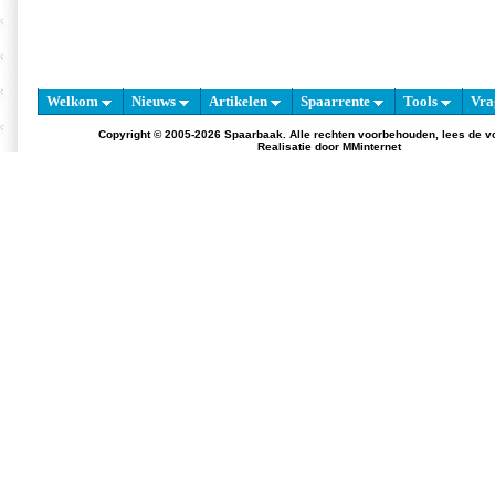
Welkom
Nieuws
Artikelen
Spaarrente
Tools
Vra
Copyright © 2005-2026 Spaarbaak. Alle rechten voorbehouden, lees de
v
Realisatie door
MMinternet