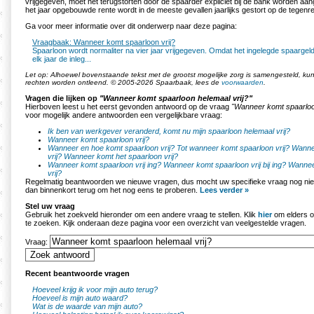
vrijgegeven, moet het terugstorten door de spaarder expliciet bij de bank worden a
het jaar opgebouwde rente wordt in de meeste gevallen jaarlijks gestort op de tegenr
Ga voor meer informatie over dit onderwerp naar deze pagina:
Vraagbaak: Wanneer komt spaarloon vrij?
Spaarloon wordt normaliter na vier jaar vrijgegeven. Omdat het ingelegde spaargeld 
elk jaar de inleg...
Let op: Alhoewel bovenstaande tekst met de grootst mogelijke zorg is samengesteld, k
rechten worden ontleend. © 2005-2026 Spaarbaak, lees de
voorwaarden
.
Vragen die lijken op
"Wanneer komt spaarloon helemaal vrij?"
Hierboven leest u het eerst gevonden antwoord op de vraag
"Wanneer komt spaarloon
voor mogelijk andere antwoorden een vergelijkbare vraag:
Ik ben van werkgever veranderd, komt nu mijn spaarloon helemaal vrij?
Wanneer komt spaarloon vrij?
Wanneer en hoe komt spaarloon vrij?
Tot wanneer komt spaarloon vrij?
Wanne
vrij?
Wanneer komt het spaarloon vrij?
Wanneer komt spaarloon vrij ing?
Wanneer komt spaarloon vrij bij ing?
Wannee
vrij?
Regelmatig beantwoorden we nieuwe vragen, dus mocht uw specifieke vraag nog nie
dan binnenkort terug om het nog eens te proberen.
Lees verder »
Stel uw vraag
Gebruik het zoekveld hieronder om een andere vraag te stellen. Klik
hier
om elders o
te zoeken. Kijk onderaan deze pagina voor een overzicht van veelgestelde vragen.
Vraag:
Recent beantwoorde vragen
Hoeveel krijg ik voor mijn auto terug?
Hoeveel is mijn auto waard?
Wat is de waarde van mijn auto?