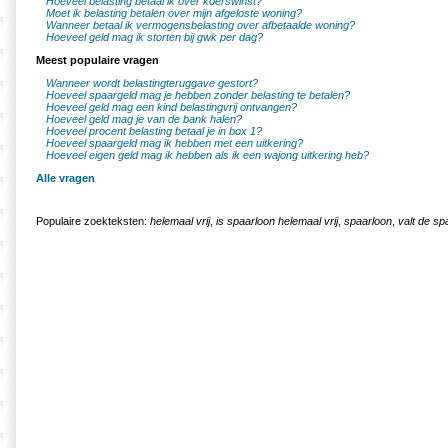
Hoeveel belasting betaal ik over koerswinst?
Moet ik belasting betalen over mijn afgeloste woning?
Wanneer betaal ik vermogensbelasting over afbetaalde woning?
Hoeveel geld mag ik storten bij gwk per dag?
Meest populaire vragen
Wanneer wordt belastingteruggave gestort?
Hoeveel spaargeld mag je hebben zonder belasting te betalen?
Hoeveel geld mag een kind belastingvrij ontvangen?
Hoeveel geld mag je van de bank halen?
Hoeveel procent belasting betaal je in box 1?
Hoeveel spaargeld mag ik hebben met een uitkering?
Hoeveel eigen geld mag ik hebben als ik een wajong uitkering heb?
Alle vragen
Populaire zoekteksten:
helemaal vrij
,
is spaarloon helemaal vrij
,
spaarloon
,
valt de sp