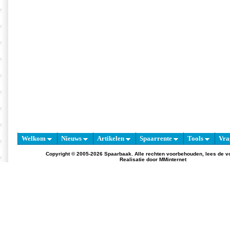
Welkom
Nieuws
Artikelen
Spaarrente
Tools
Vra
Copyright © 2005-2026 Spaarbaak. Alle rechten voorbehouden, lees de
v
Realisatie door
MMinternet