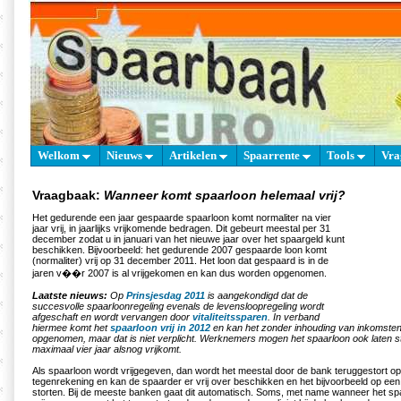
Welkom
Nieuws
Artikelen
Spaarrente
Tools
Vra
Vraagbaak:
Wanneer komt spaarloon helemaal vrij?
Het gedurende een jaar gespaarde spaarloon komt normaliter na vier
jaar vrij, in jaarlijks vrijkomende bedragen. Dit gebeurt meestal per 31
december zodat u in januari van het nieuwe jaar over het spaargeld kunt
beschikken. Bijvoorbeeld: het gedurende 2007 gespaarde loon komt
(normaliter) vrij op 31 december 2011. Het loon dat gespaard is in de
jaren v��r 2007 is al vrijgekomen en kan dus worden opgenomen.
Laatste nieuws:
Op
Prinsjesdag 2011
is aangekondigd dat de
succesvolle spaarloonregeling evenals de levensloopregeling wordt
afgeschaft en wordt vervangen door
vitaliteitssparen
. In verband
hiermee komt het
spaarloon vrij in 2012
en kan het zonder inhouding van inkomsten
opgenomen, maar dat is niet verplicht. Werknemers mogen het spaarloon ook laten s
maximaal vier jaar alsnog vrijkomt.
Als spaarloon wordt vrijgegeven, dan wordt het meestal door de bank teruggestort o
tegenrekening en kan de spaarder er vrij over beschikken en het bijvoorbeeld op ee
storten. Bij de meeste banken gaat dit automatisch. Soms, met name wanneer het spa