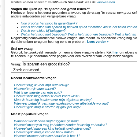
rechten worden ontleend. © 2005-2026 Spaarbaak, lees de
voorwaarden
.
Vragen die lijken op
"Is sparen een groot risico?"
Hierboven leest u het eerst gevonden antwoord op de vraag
"Is sparen een groot ris
andere antwoorden een vergelijkbare vraag:
Hoe groot is het risico bij garantibank?
Wat is het risico van sparen bij banken op dit moment?
Wat is het risico van 
Wat is een risico bij beleggen?
Wat is het risico met beleggen?
Wat is het risico van beleggen?
Wat is het ris
Regelmatig beantwoorden we nieuwe vragen, dus mocht uw specifieke vraag nog nie
dan binnenkort terug om het nog eens te proberen.
Lees verder »
Stel uw vraag
Gebruik het zoekveld hieronder om een andere vraag te stellen. Klik
hier
om elders o
te zoeken. Kijk onderaan deze pagina voor een overzicht van veelgestelde vragen.
Vraag:
Recent beantwoorde vragen
Hoeveel krijg ik voor mijn auto terug?
Hoeveel is mijn auto waard?
Wat is de waarde van mijn auto?
Hoeveel belasting betaal ik over koerswinst?
Moet ik belasting betalen over mijn afgeloste woning?
Wanneer betaal ik vermogensbelasting over afbetaalde woning?
Hoeveel geld mag ik storten bij gwk per dag?
Meest populaire vragen
Wanneer wordt belastingteruggave gestort?
Hoeveel spaargeld mag je hebben zonder belasting te betalen?
Hoeveel geld mag een kind belastingvrij ontvangen?
Hoeveel geld mag je van de bank halen?
Hoeveel procent belasting betaal je in box 1?