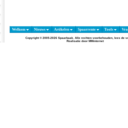
Welkom
Nieuws
Artikelen
Spaarrente
Tools
Vra
Copyright © 2005-2026 Spaarbaak. Alle rechten voorbehouden, lees de
v
Realisatie door
MMinternet