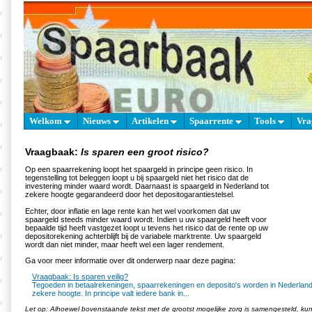
Welkom
Nieuws
Artikelen
Spaarrente
Tools
Vra
Vraagbaak:
Is sparen een groot risico?
Op een spaarrekening loopt het spaargeld in principe geen risico. In
tegenstelling tot beleggen loopt u bij spaargeld niet het risico dat de
investering minder waard wordt. Daarnaast is spaargeld in Nederland tot
zekere hoogte gegarandeerd door het depositogarantiestelsel.
Echter, door inflatie en lage rente kan het wel voorkomen dat uw
spaargeld steeds minder waard wordt. Indien u uw spaargeld heeft voor
bepaalde tijd heeft vastgezet loopt u tevens het risico dat de rente op uw
depositorekening achterblijft bij de variabele marktrente. Uw spaargeld
wordt dan niet minder, maar heeft wel een lager rendement.
Ga voor meer informatie over dit onderwerp naar deze pagina:
Vraagbaak: Is sparen veilig?
Tegoeden in betaalrekeningen, spaarrekeningen en deposito's worden in Nederlan
zekere hoogte. In principe valt iedere bank in...
Let op: Alhoewel bovenstaande tekst met de grootst mogelijke zorg is samengesteld, k