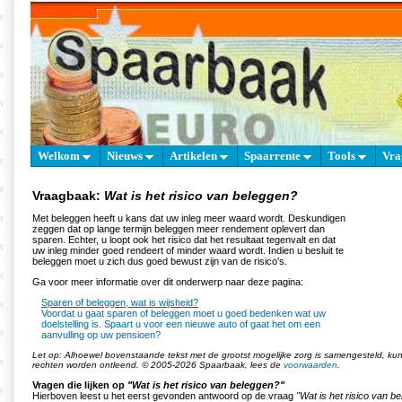
Welkom
Nieuws
Artikelen
Spaarrente
Tools
Vra
Vraagbaak:
Wat is het risico van beleggen?
Met beleggen heeft u kans dat uw inleg meer waard wordt. Deskundigen
zeggen dat op lange termijn beleggen meer rendement oplevert dan
sparen. Echter, u loopt ook het risico dat het resultaat tegenvalt en dat
uw inleg minder goed rendeert of minder waard wordt. Indien u besluit te
beleggen moet u zich dus goed bewust zijn van de risico's.
Ga voor meer informatie over dit onderwerp naar deze pagina:
Sparen of beleggen, wat is wijsheid?
Voordat u gaat sparen of beleggen moet u goed bedenken wat uw
doelstelling is. Spaart u voor een nieuwe auto of gaat het om een
aanvulling op uw pensioen?
Let op: Alhoewel bovenstaande tekst met de grootst mogelijke zorg is samengesteld, k
rechten worden ontleend. © 2005-2026 Spaarbaak, lees de
voorwaarden
.
Vragen die lijken op
"Wat is het risico van beleggen?"
Hierboven leest u het eerst gevonden antwoord op de vraag
"Wat is het risico van b