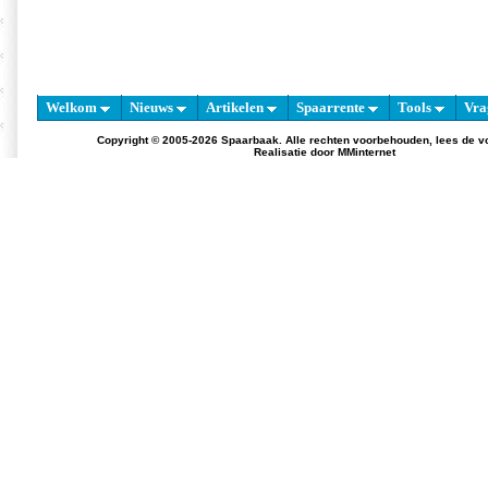
Welkom
Nieuws
Artikelen
Spaarrente
Tools
Vra
Copyright © 2005-2026 Spaarbaak. Alle rechten voorbehouden, lees de
v
Realisatie door
MMinternet