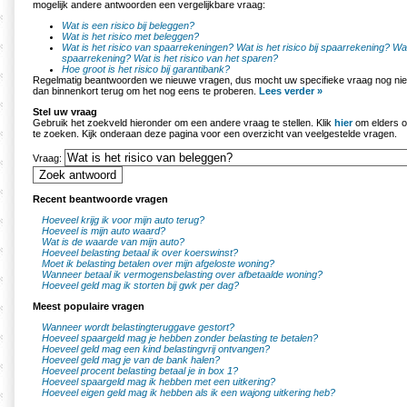
mogelijk andere antwoorden een vergelijkbare vraag:
Wat is een risico bij beleggen?
Wat is het risico met beleggen?
Wat is het risico van spaarrekeningen?
Wat is het risico bij spaarrekening?
Wat
spaarrekening?
Wat is het risico van het sparen?
Hoe groot is het risico bij garantibank?
Regelmatig beantwoorden we nieuwe vragen, dus mocht uw specifieke vraag nog nie
dan binnenkort terug om het nog eens te proberen.
Lees verder »
Stel uw vraag
Gebruik het zoekveld hieronder om een andere vraag te stellen. Klik
hier
om elders o
te zoeken. Kijk onderaan deze pagina voor een overzicht van veelgestelde vragen.
Vraag:
Recent beantwoorde vragen
Hoeveel krijg ik voor mijn auto terug?
Hoeveel is mijn auto waard?
Wat is de waarde van mijn auto?
Hoeveel belasting betaal ik over koerswinst?
Moet ik belasting betalen over mijn afgeloste woning?
Wanneer betaal ik vermogensbelasting over afbetaalde woning?
Hoeveel geld mag ik storten bij gwk per dag?
Meest populaire vragen
Wanneer wordt belastingteruggave gestort?
Hoeveel spaargeld mag je hebben zonder belasting te betalen?
Hoeveel geld mag een kind belastingvrij ontvangen?
Hoeveel geld mag je van de bank halen?
Hoeveel procent belasting betaal je in box 1?
Hoeveel spaargeld mag ik hebben met een uitkering?
Hoeveel eigen geld mag ik hebben als ik een wajong uitkering heb?