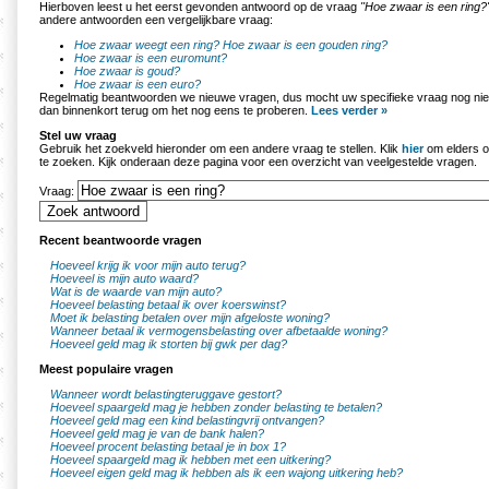
Hierboven leest u het eerst gevonden antwoord op de vraag
"Hoe zwaar is een ring?
andere antwoorden een vergelijkbare vraag:
Hoe zwaar weegt een ring?
Hoe zwaar is een gouden ring?
Hoe zwaar is een euromunt?
Hoe zwaar is goud?
Hoe zwaar is een euro?
Regelmatig beantwoorden we nieuwe vragen, dus mocht uw specifieke vraag nog nie
dan binnenkort terug om het nog eens te proberen.
Lees verder »
Stel uw vraag
Gebruik het zoekveld hieronder om een andere vraag te stellen. Klik
hier
om elders o
te zoeken. Kijk onderaan deze pagina voor een overzicht van veelgestelde vragen.
Vraag:
Recent beantwoorde vragen
Hoeveel krijg ik voor mijn auto terug?
Hoeveel is mijn auto waard?
Wat is de waarde van mijn auto?
Hoeveel belasting betaal ik over koerswinst?
Moet ik belasting betalen over mijn afgeloste woning?
Wanneer betaal ik vermogensbelasting over afbetaalde woning?
Hoeveel geld mag ik storten bij gwk per dag?
Meest populaire vragen
Wanneer wordt belastingteruggave gestort?
Hoeveel spaargeld mag je hebben zonder belasting te betalen?
Hoeveel geld mag een kind belastingvrij ontvangen?
Hoeveel geld mag je van de bank halen?
Hoeveel procent belasting betaal je in box 1?
Hoeveel spaargeld mag ik hebben met een uitkering?
Hoeveel eigen geld mag ik hebben als ik een wajong uitkering heb?