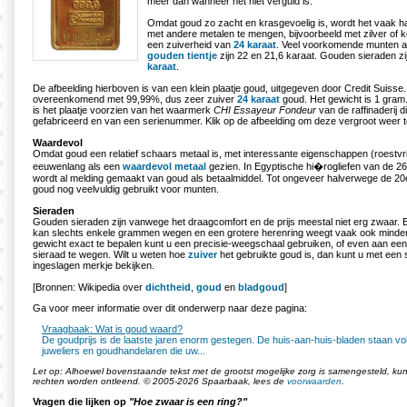
meer dan wanneer het niet verguld is.
Omdat goud zo zacht en krasgevoelig is, wordt het vaak h
met andere metalen te mengen, bijvoorbeeld met zilver of k
een zuiverheid van
24 karaat
. Veel voorkomende munten al
gouden tientje
zijn 22 en 21,6 karaat. Gouden sieraden z
karaat
.
De afbeelding hierboven is van een klein plaatje goud, uitgegeven door Credit Suisse.
overeenkomend met 99,99%, dus zeer zuiver
24 karaat
goud. Het gewicht is 1 gra
is het plaatje voorzien van het waarmerk
CHI Essayeur Fondeur
van de raffinaderij di
gefabriceerd en van een serienummer. Klik op de afbeelding om deze vergroot weer 
Waardevol
Omdat goud een relatief schaars metaal is, met interessante eigenschappen (roestvrij
eeuwenlang als een
waardevol metaal
gezien. In Egyptische hi�rogliefen van de 2
wordt al melding gemaakt van goud als betaalmiddel. Tot ongeveer halverwege de 2
goud nog veelvuldig gebruikt voor munten.
Sieraden
Gouden sieraden zijn vanwege het draagcomfort en de prijs meestal niet erg zwaar.
kan slechts enkele grammen wegen en een grotere herenring weegt vaak ook minde
gewicht exact te bepalen kunt u een precisie-weegschaal gebruiken, of even aan een 
sieraad te wegen. Wilt u weten hoe
zuiver
het gebruikte goud is, dan kunt u met een 
ingeslagen merkje bekijken.
[Bronnen: Wikipedia over
dichtheid
,
goud
en
bladgoud
]
Ga voor meer informatie over dit onderwerp naar deze pagina:
Vraagbaak: Wat is goud waard?
De goudprijs is de laatste jaren enorm gestegen. De huis-aan-huis-bladen staan vo
juweliers en goudhandelaren die uw...
Let op: Alhoewel bovenstaande tekst met de grootst mogelijke zorg is samengesteld, k
rechten worden ontleend. © 2005-2026 Spaarbaak, lees de
voorwaarden
.
Vragen die lijken op
"Hoe zwaar is een ring?"