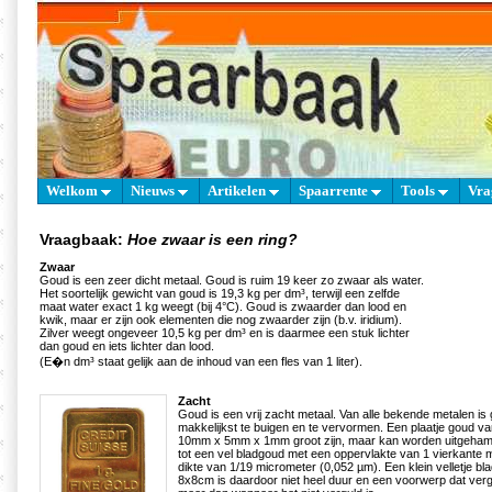
Welkom
Nieuws
Artikelen
Spaarrente
Tools
Vra
Vraagbaak:
Hoe zwaar is een ring?
Zwaar
Goud is een zeer dicht metaal. Goud is ruim 19 keer zo zwaar als water.
Het soortelijk gewicht van goud is 19,3 kg per dm³, terwijl een zelfde
maat water exact 1 kg weegt (bij 4°C). Goud is zwaarder dan lood en
kwik, maar er zijn ook elementen die nog zwaarder zijn (b.v. iridium).
Zilver weegt ongeveer 10,5 kg per dm³ en is daarmee een stuk lichter
dan goud en iets lichter dan lood.
(E�n dm³ staat gelijk aan de inhoud van een fles van 1 liter).
Zacht
Goud is een vrij zacht metaal. Van alle bekende metalen is 
makkelijkst te buigen en te vervormen. Een plaatje goud 
10mm x 5mm x 1mm groot zijn, maar kan worden uitgehame
tot een vel bladgoud met een oppervlakte van 1 vierkante m
dikte van 1/19 micrometer (0,052 µm). Een klein velletje bl
8x8cm is daardoor niet heel duur en een voorwerp dat vergul