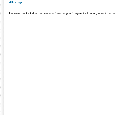
Alle vragen
Populaire zoekteksten:
hoe zwaar is 1 karaat goud
,
ring metaal zwaar
,
sieraden als 