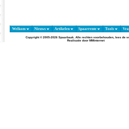
Welkom
Nieuws
Artikelen
Spaarrente
Tools
Vra
Copyright © 2005-2026 Spaarbaak. Alle rechten voorbehouden, lees de
v
Realisatie door
MMinternet