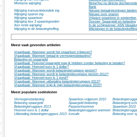
Moneyou wijziging
MoneYou nu directe dochterond
Bank
Wijziging transactiebundels ing
Nieuwe betaalrekeningen bieden
Wijziging sparen ing
Nieuws over sparen
Wijziging spaarloon
Vrijgave spaarloon in september
Wijziging box 3 spaartegoeden
Dossier: Spaargeld en belasting
Asn rente wijziging
In de schijnwerper: ASN Ideaals
Wijziging in de belastingheffing
Wijzigingen in de belastingheffin
Meest vaak gevonden artikelen
Vraagbaak: Wanneer wordt het spaarloon vrijgeven?
Vraagbaak: Wanneer betaal je vermogensbelasting?
Belasting en spaargeld
Vraagbaak: Hoeveel spaargeld mag ik hebben zonder belasting te betalen?
Vraagbaak: Hoeveel euro is 1 dollar?
Vraagbaak: Wanneer wordt belastingteruggave gestort?
Vraagbaak: Wanneer wordt je belastingteruggave gestort 2012?
Vraagbaak: Hoeveel euro is 1 pond?
Vraagbaak: Wanneer uitbetaling belastingteruggave 2013?
Vraagbaak: Wanneer krijg ik mijn belastingteruggave 2010?
Meest populaire zoekteksten
Vermogensbelasting
Spaarloon vrijgeven 2010
Belastingterugg
Belasting spaargeld
Spaargeld belasting
Belastingvrij sc
Belastingteruggave 2013
Paspoortnummer
Spaarloon 2010
Hoeveel euro is 1 dollar
Belastingteruggave wanneer
Belastingterugg
Uitbetaling belastingteruggave 2013
Icesafe
Belasting over s