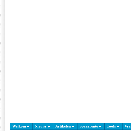
Welkom
Nieuws
Artikelen
Spaarrente
Tools
Vra