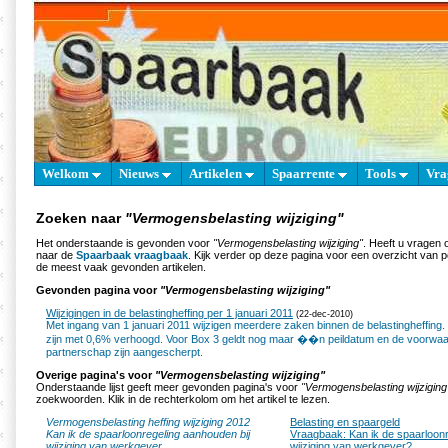
Welkom
Nieuws
Artikelen
Spaarrente
Tools
Vra
Zoeken naar
"Vermogensbelasting wijziging"
Het onderstaande is gevonden voor
"Vermogensbelasting wijziging"
. Heeft u vragen 
naar de
Spaarbaak vraagbaak
. Kijk verder op deze pagina voor een overzicht van 
de meest vaak gevonden artikelen.
Gevonden pagina voor
"Vermogensbelasting wijziging"
Wijzigingen in de belastingheffing per 1 januari 2011
(22-dec-2010)
Met ingang van 1 januari 2011 wijzigen meerdere zaken binnen de belastingheffin
zijn met 0,6% verhoogd. Voor Box 3 geldt nog maar ��n peildatum en de voorwaar
partnerschap zijn aangescherpt.
Overige pagina's voor
"Vermogensbelasting wijziging"
Onderstaande lijst geeft meer gevonden pagina's voor
"Vermogensbelasting wijziging
zoekwoorden. Klik in de rechterkolom om het artikel te lezen.
Vermogensbelasting heffing wijziging 2012
Belasting en spaargeld
Kan ik de spaarloonregeling aanhouden bij
Vraagbaak: Kan ik de spaarloonr
wijziging van werkgever
wijziging van werkgever?