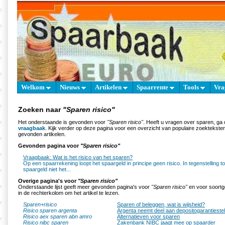
Welkom
Nieuws
Artikelen
Spaarrente
Tools
Vra
Zoeken naar
"Sparen risico"
Het onderstaande is gevonden voor
"Sparen risico"
. Heeft u vragen over sparen, ga
vraagbaak
. Kijk verder op deze pagina voor een overzicht van populaire zoektekst
gevonden artikelen.
Gevonden pagina voor
"Sparen risico"
Vraagbaak: Wat is het risico van het sparen?
Op een spaarrekening loopt het spaargeld in principe geen risico. In tegenstelling tot
spaargeld niet het...
Overige pagina's voor
"Sparen risico"
Onderstaande lijst geeft meer gevonden pagina's voor
"Sparen risico"
en voor soortge
in de rechterkolom om het artikel te lezen.
Sparen+risico
Sparen of beleggen, wat is wijsheid?
Risico sparen argenta
Argenta neemt deel aan depositogarantiestel
Risico aex sparen abn amro
Alternatieven voor sparen
Risico nibc sparen
Zakenbank NIBC jaagt mee op spaarder