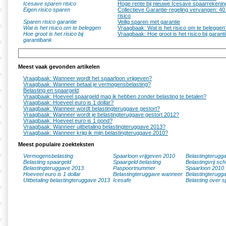
Icesave sparen risico
Hoge rente bij nieuwe Icesave spaarrekenin
Eigen risico sparen
Collectieve Garantie-regeling vervangen: 40
risico
Sparen risico garantie
Veilig sparen met garantie
Wat is het risico om te beleggen
Vraagbaak: Wat is het risico om te beleggen
Hoe groot is het risico bij
Vraagbaak: Hoe groot is het risico bij garan
garantibank
Meest vaak gevonden artikelen
Vraagbaak: Wanneer wordt het spaarloon vrijgeven?
Vraagbaak: Wanneer betaal je vermogensbelasting?
Belasting en spaargeld
Vraagbaak: Hoeveel spaargeld mag ik hebben zonder belasting te betalen?
Vraagbaak: Hoeveel euro is 1 dollar?
Vraagbaak: Wanneer wordt belastingteruggave gestort?
Vraagbaak: Wanneer wordt je belastingteruggave gestort 2012?
Vraagbaak: Hoeveel euro is 1 pond?
Vraagbaak: Wanneer uitbetaling belastingteruggave 2013?
Vraagbaak: Wanneer krijg ik mijn belastingteruggave 2010?
Meest populaire zoekteksten
Vermogensbelasting
Spaarloon vrijgeven 2010
Belastingterugg
Belasting spaargeld
Spaargeld belasting
Belastingvrij sc
Belastingteruggave 2013
Paspoortnummer
Spaarloon 2010
Hoeveel euro is 1 dollar
Belastingteruggave wanneer
Belastingterugg
Uitbetaling belastingteruggave 2013
Icesafe
Belasting over s