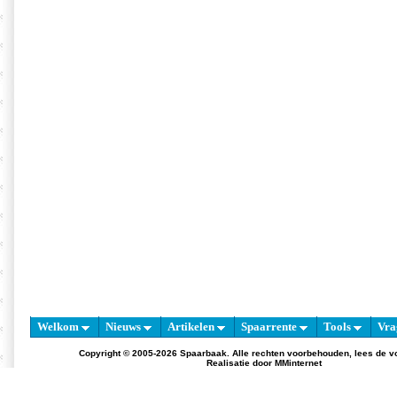
Welkom
Nieuws
Artikelen
Spaarrente
Tools
Vra
Copyright © 2005-2026 Spaarbaak. Alle rechten voorbehouden, lees de
v
Realisatie door
MMinternet