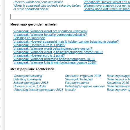
Hoeveel wordt een pensioen belast
Vraagbaak: Hoeveel wordt een p
Wordt je spaargeld plus lopende rekening belast
Waarom overstappen voor een p
Is rente spaarloon belast
Bedenk goed wat u met uw spaar
Meest vaak gevonden artikelen
Vraagbaak: Wanneer wordt het spaarloon vrijgeven?
Vraagbaak: Wanneer betaal je vermogensbelasting?
Belasting en spaargeld
Vraagbaak: Hoeveel spaargeld mag ik hebben zonder belasting te betalen?
Vraagbaak: Hoeveel euro is 1 dollar?
Vraagbaak: Wanneer wordt belastingteruggave gestort?
Vraagbaak: Wanneer wordt je belastingteruggave gestort 2012?
Vraagbaak: Hoeveel euro is 1 pond?
Vraagbaak: Wanneer uitbetaling belastingteruggave 2013?
Vraagbaak: Wanneer krijg ik mijn belastingteruggave 2010?
Meest populaire zoekteksten
Vermogensbelasting
Spaarloon vrijgeven 2010
Belastingterugg
Belasting spaargeld
Spaargeld belasting
Belastingvrij sc
Belastingteruggave 2013
Paspoortnummer
Spaarloon 2010
Hoeveel euro is 1 dollar
Belastingteruggave wanneer
Belastingterugg
Uitbetaling belastingteruggave 2013
Icesafe
Belasting over s