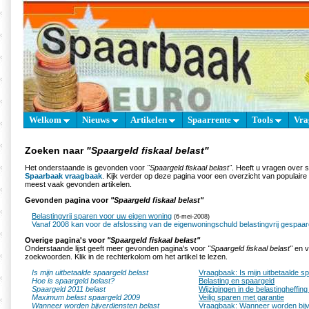
Welkom
Nieuws
Artikelen
Spaarrente
Tools
Vra
Zoeken naar
"Spaargeld fiskaal belast"
Het onderstaande is gevonden voor
"Spaargeld fiskaal belast"
. Heeft u vragen over 
Spaarbaak vraagbaak
. Kijk verder op deze pagina voor een overzicht van populair
meest vaak gevonden artikelen.
Gevonden pagina voor
"Spaargeld fiskaal belast"
Belastingvrij sparen voor uw eigen woning
(6-mei-2008)
Vanaf 2008 kan voor de afslossing van de eigenwoningschuld belastingvrij gespaa
Overige pagina's voor
"Spaargeld fiskaal belast"
Onderstaande lijst geeft meer gevonden pagina's voor
"Spaargeld fiskaal belast"
en v
zoekwoorden. Klik in de rechterkolom om het artikel te lezen.
Is mijn uitbetaalde spaargeld belast
Vraagbaak: Is mijn uitbetaalde s
Hoe is spaargeld belast?
Belasting en spaargeld
Spaargeld 2011 belast
Wijzigingen in de belastingheffing
Maximum belast spaargeld 2009
Veilig sparen met garantie
Wanneer worden bijverdiensten belast
Vraagbaak: Wanneer worden bijv