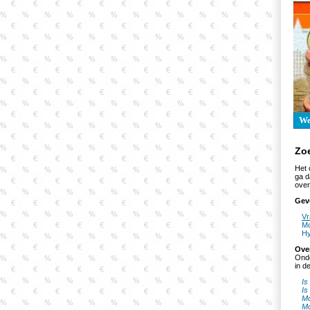
W
Zo
Het 
ga d
over
Gev
Vr
Mo
Hy
Ove
Onde
in d
Is
Is
Mo
M