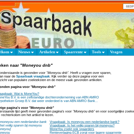
elkom
Nieuws
Artikelen
Spaarrente
Tools
Vragen
eken naar
"Moneyou dnb"
onderstaande is gevonden voor
"Moneyou dnb"
. Heeft u vragen over sparen,
an naar de
Spaarbaak vraagbaak
. Kijk verder op deze pagina voor een
zicht van populaire zoekteksten en de meest vaak gevonden artikelen.
onden pagina voor
"Moneyou dnb"
aagbaak: Wat is MoneYou?
neYou B.V. is een zelfstandige dochteronderneming van ABN AMRO
potheken Groep B.V. dat weer onderdeel is van ABN AMRO Bank...
rige pagina's voor
"Moneyou dnb"
rstaande lijst geeft meer gevonden pagina's voor
"Moneyou dnb"
en voor soortgelijke zoekw
e rechterkolom om het artikel te lezen.
 moneyou een nederlandse bank
Vraagbaak: Is moneyou een nederlandse bank?
 het veilig sparen bij moneyou
Vraagbaak: Is het veilig sparen bij moneyou?
neyou]
MoneYou zoekt ook spaarders
oneyou
Renteverlaging ECB zorgt voor lagere spaarrente