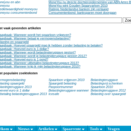
neyou en abn
MoneYou nu directe dochteronderneming van ABN Amro 
oneyou
MoneYou wint Gouden Spaarvarken 2010
edietwaardigheid moneyou
Ratings Nederlandse banken zijn verlaagd
neyou consumentenbond
Consumentenbond: banksparen moet doorgaan
st vaak gevonden artikelen
aagbaak: Wanneer wordt het spaarloon vrijgeven?
aagbaak: Wanneer betaal je vermogensbelasting?
lasting en spaargeld
aagbaak: Hoeveel spaargeld mag ik hebben zonder belasting te betalen?
aagbaak: Hoeveel euro is 1 dollar?
aagbaak: Wanneer wordt belastingteruggave gestort?
aagbaak: Wanneer wordt je belastingteruggave gestort 2012?
aagbaak: Hoeveel euro is 1 pond?
aagbaak: Wanneer uitbetaling belastingteruggave 2013?
aagbaak: Wanneer krijg ik mijn belastingteruggave 2010?
st populaire zoekteksten
rmogensbelasting
Spaarloon vrijgeven 2010
Belastingteruggave
lasting spaargeld
Spaargeld belasting
Belastingvrij schenken
lastingteruggave 2013
Paspoortnummer
Spaarloon 2010
eveel euro is 1 dollar
Belastingteruggave wanneer
Belastingteruggave 2012
tbetaling belastingteruggave 2013
Icesafe
Belasting over spaargeld
elkom
Nieuws
Artikelen
Spaarrente
Tools
Vragen