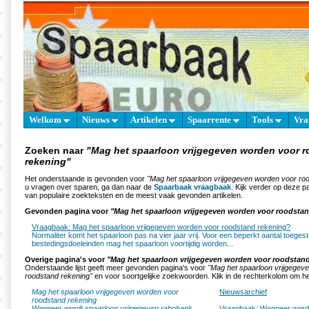
Welkom
Nieuws
Artikelen
Spaarrente
Tools
Vra
Zoeken naar
"Mag het spaarloon vrijgegeven worden voor 
rekening"
Het onderstaande is gevonden voor
"Mag het spaarloon vrijgegeven worden voor ro
u vragen over sparen, ga dan naar de
Spaarbaak vraagbaak
. Kijk verder op deze p
van populaire zoekteksten en de meest vaak gevonden artikelen.
Gevonden pagina voor
"Mag het spaarloon vrijgegeven worden voor roodstan
Vraagbaak: Mag het spaarloon vrijgegeven worden voor roodstand rekening?
Normaliter komt het spaarloon pas na vier jaar vrij. Voor een beperkt aantal toeges
bestedingsdoeleinden mag het spaarloon voortijdig worden...
Overige pagina's voor
"Mag het spaarloon vrijgegeven worden voor roodstand
Onderstaande lijst geeft meer gevonden pagina's voor
"Mag het spaarloon vrijgegev
roodstand rekening"
en voor soortgelijke zoekwoorden. Klik in de rechterkolom om het 
Mag het spaarloon vrijgegeven worden voor
Nieuwsarchief
roodstand rekening
Wanneer wordt spaarloon vrijgegeven rabobank
Vraagbaak: Wanneer wordt