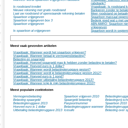
rabobank?
Is roodstand krediet
Vraagbaak: Is roodstand k
Nieuwe rekening met gratis roodstand
Bankieren zonder te betal
Laat uw roodstand of openstaande rekening betalen
Meer roodstand op betaal
Spaarloon vrijgegeven
Spaarloon massaal opge
Spaarloon vrijgegeven box 3
Bedenk goed wat u met uw
Spaarloon vrijgegeven
ABN AMRO: Spaarloon niet
vrijgegeven
Is spaarloon al vrijgegeven
Spaarloon wordt in septem
Meest vaak gevonden artikelen
Vraagbaak: Wanneer wordt het spaarloon vrijgeven?
Vraagbaak: Wanneer betaal je vermogensbelasting?
Belasting en spaargeld
Vraagbaak: Hoeveel spaargeld mag ik hebben zonder belasting te betalen?
Vraagbaak: Hoeveel euro is 1 dollar?
Vraagbaak: Wanneer wordt belastingteruggave gestort?
Vraagbaak: Wanneer wordt je belastingteruggave gestort 2012?
Vraagbaak: Hoeveel euro is 1 pond?
Vraagbaak: Wanneer uitbetaling belastingteruggave 2013?
Vraagbaak: Wanneer krijg ik mijn belastingteruggave 2010?
Meest populaire zoekteksten
Vermogensbelasting
Spaarloon vrijgeven 2010
Belastingterugg
Belasting spaargeld
Spaargeld belasting
Belastingvrij sc
Belastingteruggave 2013
Paspoortnummer
Spaarloon 2010
Hoeveel euro is 1 dollar
Belastingteruggave wanneer
Belastingterugg
Uitbetaling belastingteruggave 2013
Icesafe
Belasting over s