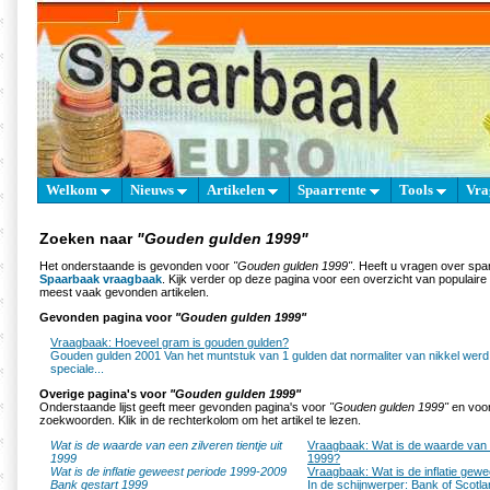
Welkom
Nieuws
Artikelen
Spaarrente
Tools
Vra
Zoeken naar
"Gouden gulden 1999"
Het onderstaande is gevonden voor
"Gouden gulden 1999"
. Heeft u vragen over spa
Spaarbaak vraagbaak
. Kijk verder op deze pagina voor een overzicht van populair
meest vaak gevonden artikelen.
Gevonden pagina voor
"Gouden gulden 1999"
Vraagbaak: Hoeveel gram is gouden gulden?
Gouden gulden 2001 Van het muntstuk van 1 gulden dat normaliter van nikkel werd
speciale...
Overige pagina's voor
"Gouden gulden 1999"
Onderstaande lijst geeft meer gevonden pagina's voor
"Gouden gulden 1999"
en voor
zoekwoorden. Klik in de rechterkolom om het artikel te lezen.
Wat is de waarde van een zilveren tientje uit
Vraagbaak: Wat is de waarde van ee
1999
1999?
Wat is de inflatie geweest periode 1999-2009
Vraagbaak: Wat is de inflatie gew
Bank gestart 1999
In de schijnwerper: Bank of Scotla