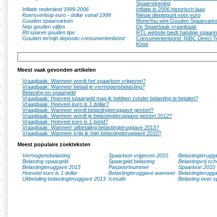
Spaarrekening
Inflatie nederland 1999-2006
Inflatie in 2006 historisch laag
Koersverloop euro - dollar vanaf 1999
Nieuw dieptepunt voor euro
Gouden spaarvarken
MoneYou wint Gouden Spaarvark
Nep gouden vijfjes
De Spaarbaak vraagbaak
Rtl sparen gouden tips
RTL website biedt handige spaarin
Gouden termijn deposito consumentenbond
Consumentenbond: NIBC Direct Te
Koop
Meest vaak gevonden artikelen
Vraagbaak: Wanneer wordt het spaarloon vrijgeven?
Vraagbaak: Wanneer betaal je vermogensbelasting?
Belasting en spaargeld
Vraagbaak: Hoeveel spaargeld mag ik hebben zonder belasting te betalen?
Vraagbaak: Hoeveel euro is 1 dollar?
Vraagbaak: Wanneer wordt belastingteruggave gestort?
Vraagbaak: Wanneer wordt je belastingteruggave gestort 2012?
Vraagbaak: Hoeveel euro is 1 pond?
Vraagbaak: Wanneer uitbetaling belastingteruggave 2013?
Vraagbaak: Wanneer krijg ik mijn belastingteruggave 2010?
Meest populaire zoekteksten
Vermogensbelasting
Spaarloon vrijgeven 2010
Belastingterugg
Belasting spaargeld
Spaargeld belasting
Belastingvrij sc
Belastingteruggave 2013
Paspoortnummer
Spaarloon 2010
Hoeveel euro is 1 dollar
Belastingteruggave wanneer
Belastingterugg
Uitbetaling belastingteruggave 2013
Icesafe
Belasting over s