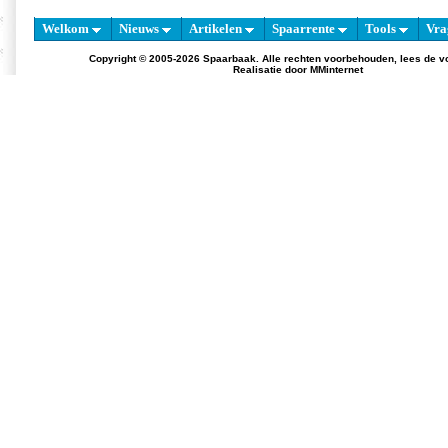
Welkom
Nieuws
Artikelen
Spaarrente
Tools
Vra
Copyright © 2005-2026 Spaarbaak. Alle rechten voorbehouden, lees de
v
Realisatie door
MMinternet