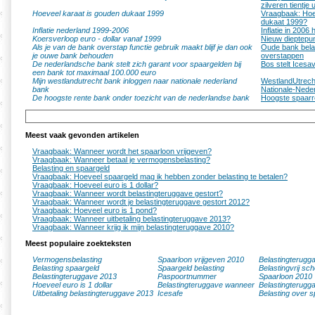
zilveren tientje 
Hoeveel karaat is gouden dukaat 1999
Vraagbaak: Hoe
dukaat 1999?
Inflatie nederland 1999-2006
Inflatie in 2006 
Koersverloop euro - dollar vanaf 1999
Nieuw dieptepun
Als je van de bank overstap functie gebruik maakt blijf je dan ook
Oude bank belan
je ouwe bank behouden
overstappen
De nederlandsche bank stelt zich garant voor spaargelden bij
Bos stelt Icesa
een bank tot maximaal 100.000 euro
Mijn westlandutrecht bank inloggen naar nationale nederland
WestlandUtrecht
bank
Nationale-Nede
De hoogste rente bank onder toezicht van de nederlandse bank
Hoogste spaarr
Meest vaak gevonden artikelen
Vraagbaak: Wanneer wordt het spaarloon vrijgeven?
Vraagbaak: Wanneer betaal je vermogensbelasting?
Belasting en spaargeld
Vraagbaak: Hoeveel spaargeld mag ik hebben zonder belasting te betalen?
Vraagbaak: Hoeveel euro is 1 dollar?
Vraagbaak: Wanneer wordt belastingteruggave gestort?
Vraagbaak: Wanneer wordt je belastingteruggave gestort 2012?
Vraagbaak: Hoeveel euro is 1 pond?
Vraagbaak: Wanneer uitbetaling belastingteruggave 2013?
Vraagbaak: Wanneer krijg ik mijn belastingteruggave 2010?
Meest populaire zoekteksten
Vermogensbelasting
Spaarloon vrijgeven 2010
Belastingterugg
Belasting spaargeld
Spaargeld belasting
Belastingvrij sc
Belastingteruggave 2013
Paspoortnummer
Spaarloon 2010
Hoeveel euro is 1 dollar
Belastingteruggave wanneer
Belastingterugg
Uitbetaling belastingteruggave 2013
Icesafe
Belasting over s