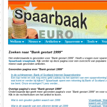
Welkom
Nieuws
Artikelen
Spaarrente
Tools
Vra
Zoeken naar
"Bank gestart 1999"
Het onderstaande is gevonden voor
"Bank gestart 1999"
. Heeft u vragen over spare
Spaarbaak vraagbaak
. Kijk verder op deze pagina voor een overzicht van populair
meest vaak gevonden artikelen.
Gevonden pagina voor
"Bank gestart 1999"
In de schijnwerper: Bank of Scotland Internet Spaarrekening
Een top-rente en ook nog eens geld cadeau na het openen van een spaarrekening?
wat komt er verder bij kijken? Spaarbaak opent een rekening bij Bank of Scotland 
toe bent. Onze ervaringen? Lees verder...
Overige pagina's voor
"Bank gestart 1999"
Onderstaande lijst geeft meer gevonden pagina's voor
"Bank gestart 1999"
en voor s
Klik in de rechterkolom om het artikel te lezen.
Wat is een gouden gulden waard van 1999
Vraagbaak: Wat
waard van 199
Wat is de waarde van een zilveren tientje uit 1999
Vraagbaak: Wat