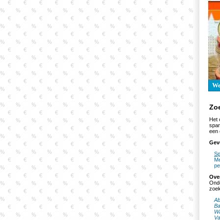
W
Zo
Het 
spar
een 
Gev
Sp
Me
pe
Ove
Onde
zoek
Ab
Ba
Wa
Va