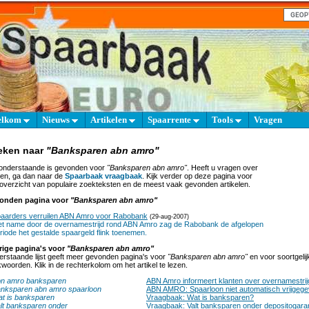
elkom
Nieuws
Artikelen
Spaarrente
Tools
Vragen
eken naar
"Banksparen abn amro"
onderstaande is gevonden voor
"Banksparen abn amro"
. Heeft u vragen over
en, ga dan naar de
Spaarbaak vraagbaak
. Kijk verder op deze pagina voor
overzicht van populaire zoekteksten en de meest vaak gevonden artikelen.
onden pagina voor
"Banksparen abn amro"
aarders verruilen ABN Amro voor Rabobank
(29-aug-2007)
t name door de overnamestrijd rond ABN Amro zag de Rabobank de afgelopen
riode het gestalde spaargeld flink toenemen.
rige pagina's voor
"Banksparen abn amro"
rstaande lijst geeft meer gevonden pagina's voor
"Banksparen abn amro"
en voor soortgelij
woorden. Klik in de rechterkolom om het artikel te lezen.
n amro banksparen
ABN Amro informeert klanten over overnamestrij
nksparen abn amro spaarloon
ABN AMRO: Spaarloon niet automatisch vrijgeg
t is banksparen
Vraagbaak: Wat is banksparen?
lt banksparen onder
Vraagbaak: Valt banksparen onder depositogaran