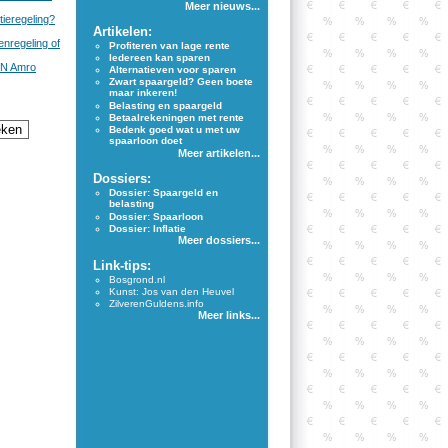
Meer nieuws...
tieregeling?
Artikelen:
nregeling of
Profiteren van lage rente
Iedereen kan sparen
BN Amro
Alternatieven voor sparen
Zwart spaargeld? Geen boete
maar inkeren!
Belasting en spaargeld
Betaalrekeningen met rente
Bedenk goed wat u met uw
spaarloon doet
Meer artikelen...
Dossiers:
Dossier: Spaargeld en
belasting
Dossier: Spaarloon
Dossier: Inflatie
Meer dossiers...
Link-tips:
Bosgrond.nl
Kunst: Jos van den Heuvel
ZilverenGuldens.info
Meer links...