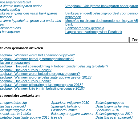
positogarantiestelsel
lt lijfrente banksparen onder
Vraagbaak: Valt lijfrente banksparen onder garan
rantieregeling
nksparen pensioen naast banksparen
Banksparen geeft belastingvoordeel voor pensioe
potheek
hypotheek
n amro hypotheken groep valt onder abn
MoneYou nu directe dochteronderneming van A
mro
Bank
nksparen cbs
Banksparen flink gegroeid
g banksparen
Lagere rente verhoogt winst Postbank
st vaak gevonden artikelen
aagbaak: Wanneer wordt het spaarloon vrijgeven?
aagbaak: Wanneer betaal je vermogensbelasting?
lasting en spaargeld
aagbaak: Hoeveel spaargeld mag ik hebben zonder belasting te betalen?
aagbaak: Hoeveel euro is 1 dollar?
aagbaak: Wanneer wordt belastingteruggave gestort?
aagbaak: Wanneer wordt je belastingteruggave gestort 2012?
aagbaak: Hoeveel euro is 1 pond?
aagbaak: Wanneer uitbetaling belastingteruggave 2013?
aagbaak: Wanneer krijg ik mijn belastingteruggave 2010?
st populaire zoekteksten
rmogensbelasting
Spaarloon vrijgeven 2010
Belastingteruggave
lasting spaargeld
Spaargeld belasting
Belastingvrij schenken
lastingteruggave 2013
Paspoortnummer
Spaarloon 2010
eveel euro is 1 dollar
Belastingteruggave wanneer
Belastingteruggave 2012
tbetaling belastingteruggave 2013
Icesafe
Belasting over spaargeld