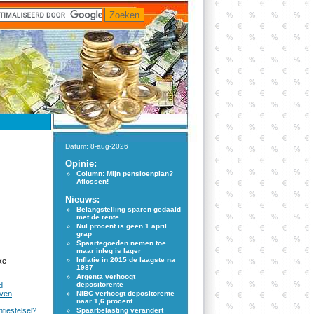
Datum: 8-aug-2026
Opinie:
Column: Mijn pensioenplan?
Aflossen!
Nieuws:
Belangstelling sparen gedaald
met de rente
Nul procent is geen 1 april
grap
Spaartegoeden nemen toe
maar inleg is lager
Inflatie in 2015 de laagste na
ke
1987
Argenta verhoogt
depositorente
d
even
NIBC verhoogt depositorente
naar 1,6 procent
tiestelsel?
Spaarbelasting verandert