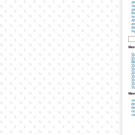
de
Va
ga
Ba
hy
Ab
a
Ba
In
Mee
Vr
Vr
Be
Vr
Vr
Vr
Vr
Vr
Vr
Vr
Mee
Ve
Be
Be
Ho
Ui