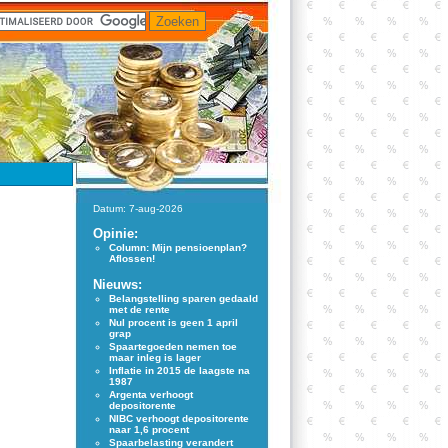
Datum: 7-aug-2026
Opinie:
Column: Mijn pensioenplan?
Aflossen!
Nieuws:
Belangstelling sparen gedaald
met de rente
Nul procent is geen 1 april
grap
Spaartegoeden nemen toe
maar inleg is lager
Inflatie in 2015 de laagste na
1987
Argenta verhoogt
depositorente
NIBC verhoogt depositorente
naar 1,6 procent
Spaarbelasting verandert