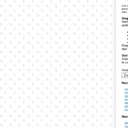
Let 
groo
aan 
Vrag
Hier
ande
Rege
dan 
Stel
Gebr
te z
Vra
Rec
Ho
Ho
Wa
Ho
Mo
Wa
Ho
Mee
Wa
Ho