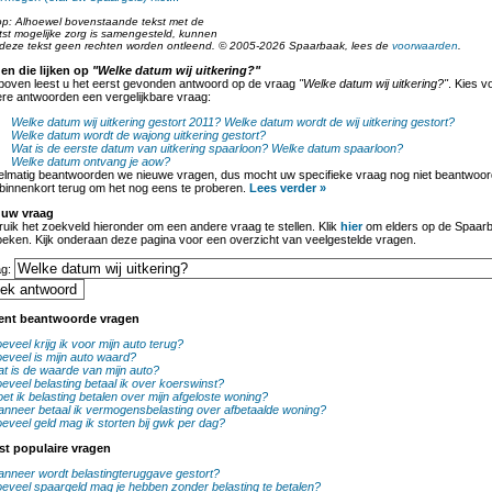
op: Alhoewel bovenstaande tekst met de
tst mogelijke zorg is samengesteld, kunnen
deze tekst geen rechten worden ontleend. © 2005-2026 Spaarbaak, lees de
voorwaarden
.
en die lijken op
"Welke datum wij uitkering?"
boven leest u het eerst gevonden antwoord op de vraag
"Welke datum wij uitkering?"
. Kies v
re antwoorden een vergelijkbare vraag:
Welke datum wij uitkering gestort 2011?
Welke datum wordt de wij uitkering gestort?
Welke datum wordt de wajong uitkering gestort?
Wat is de eerste datum van uitkering spaarloon?
Welke datum spaarloon?
Welke datum ontvang je aow?
lmatig beantwoorden we nieuwe vragen, dus mocht uw specifieke vraag nog niet beantwoord
binnenkort terug om het nog eens te proberen.
Lees verder »
 uw vraag
uik het zoekveld hieronder om een andere vraag te stellen. Klik
hier
om elders op de Spaarb
oeken. Kijk onderaan deze pagina voor een overzicht van veelgestelde vragen.
ag:
ent beantwoorde vragen
eveel krijg ik voor mijn auto terug?
eveel is mijn auto waard?
t is de waarde van mijn auto?
eveel belasting betaal ik over koerswinst?
et ik belasting betalen over mijn afgeloste woning?
nneer betaal ik vermogensbelasting over afbetaalde woning?
eveel geld mag ik storten bij gwk per dag?
st populaire vragen
nneer wordt belastingteruggave gestort?
eveel spaargeld mag je hebben zonder belasting te betalen?