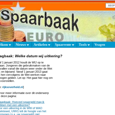
elkom
Nieuws
Artikelen
Spaarrente
Tools
Vragen
aagbaak:
Welke datum wij uitkering?
f 1 januari 2012 houdt de WIJ op te
aan. Jongeren die gebruikmaken van de
vallen vanaf die datum weer onder de Wet
 en bijstand. Vanaf 1 januari 2013 gaat
 hen vervolgens de Wet werken naar
ogen gelden. Let op: Het gaat hier nog om
voorstellen.
n:
rijksoverheid.nl
]
oor meer informatie over dit onderwerp
 deze pagina:
aagbaak: Hoeveel spaargeld mag ik
bben met een uitkering?
or een uitkering in de WW of WAO
iektewet, UWV) telt de hoogte van het
rmogen (o.a. uw spaargeld) niet...