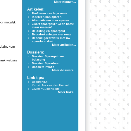
Meer nieuws...
Artikelen:
Profiteren van lage rente
Iedereen kan sparen
Alternatieven voor sparen
oor mogelijk
Zwart spaargeld? Geen boete
maar inkeren!
Belasting en spaargeld
Betaalrekeningen met rente
Bedenk goed wat u met uw
spaarloon doet
Meer artikelen...
 zijn, kom
Dossiers:
Dossier: Spaargeld en
belasting
aak website
Dossier: Spaarloon
Dossier: Inflatie
Meer dossiers...
Link-tips:
Bosgrond.nl
Kunst: Jos van den Heuvel
ZilverenGuldens.info
Meer links...