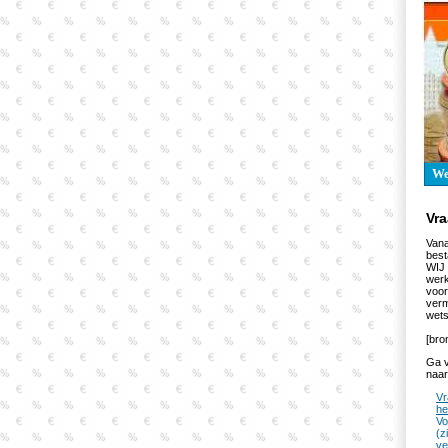
W
Vr
Vana
best
WIJ 
werk
voor
verm
wets
[bro
Ga v
naar
Vr
he
Vo
(z
ve