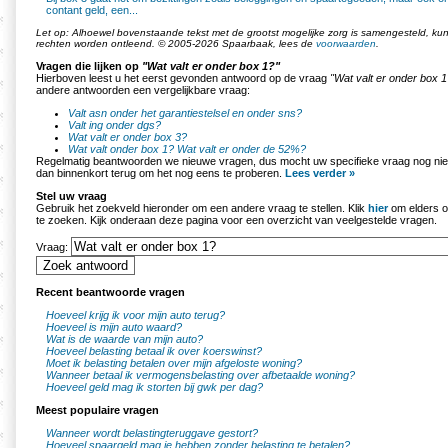
contant geld, een...
Let op: Alhoewel bovenstaande tekst met de grootst mogelijke zorg is samengesteld, k
rechten worden ontleend. © 2005-2026 Spaarbaak, lees de
voorwaarden
.
Vragen die lijken op
"Wat valt er onder box 1?"
Hierboven leest u het eerst gevonden antwoord op de vraag
"Wat valt er onder box 1
andere antwoorden een vergelijkbare vraag:
Valt asn onder het garantiestelsel en onder sns?
Valt ing onder dgs?
Wat valt er onder box 3?
Wat valt onder box 1?
Wat valt er onder de 52%?
Regelmatig beantwoorden we nieuwe vragen, dus mocht uw specifieke vraag nog nie
dan binnenkort terug om het nog eens te proberen.
Lees verder »
Stel uw vraag
Gebruik het zoekveld hieronder om een andere vraag te stellen. Klik
hier
om elders o
te zoeken. Kijk onderaan deze pagina voor een overzicht van veelgestelde vragen.
Vraag:
Recent beantwoorde vragen
Hoeveel krijg ik voor mijn auto terug?
Hoeveel is mijn auto waard?
Wat is de waarde van mijn auto?
Hoeveel belasting betaal ik over koerswinst?
Moet ik belasting betalen over mijn afgeloste woning?
Wanneer betaal ik vermogensbelasting over afbetaalde woning?
Hoeveel geld mag ik storten bij gwk per dag?
Meest populaire vragen
Wanneer wordt belastingteruggave gestort?
Hoeveel spaargeld mag je hebben zonder belasting te betalen?