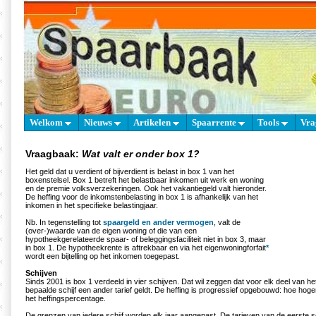
Welkom
Nieuws
Artikelen
Spaarrente
Tools
Vra
Vraagbaak:
Wat valt er onder box 1?
Het geld dat u verdient of bijverdient is belast in box 1 van het
boxenstelsel. Box 1 betreft het belastbaar inkomen uit werk en woning
en de premie volksverzekeringen. Ook het vakantiegeld valt hieronder.
De heffing voor de inkomstenbelasting in box 1 is afhankelijk van het
inkomen in het specifieke belastingjaar.
Nb. In tegenstelling tot
spaargeld en ander vermogen
, valt de
(over-)waarde van de eigen woning of die van een
hypotheekgerelateerde spaar- of beleggingsfaciliteit niet in box 3, maar
in box 1. De hypotheekrente is aftrekbaar en via het eigenwoningforfait
*
wordt een bijtelling op het inkomen toegepast.
Schijven
Sinds 2001 is box 1 verdeeld in vier schijven. Dat wil zeggen dat voor elk deel van 
bepaalde schijf een ander tarief geldt. De heffing is progressief opgebouwd: hoe hog
het heffingspercentage.
De grenzen van iedere schijf worden elk jaar aangepast. De tarieven van de eerste sc