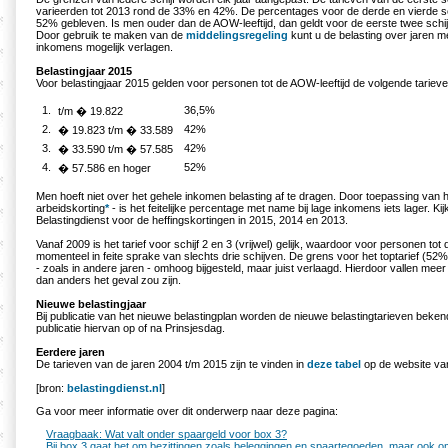
varieerden tot 2013 rond de 33% en 42%. De percentages voor de derde en vierde sc
52% gebleven. Is men ouder dan de AOW-leeftijd, dan geldt voor de eerste twee schijv
Door gebruik te maken van de
middelingsregeling
kunt u de belasting over jaren m
inkomens mogelijk verlagen.
Belastingjaar 2015
Voor belastingjaar 2015 gelden voor personen tot de AOW-leeftijd de volgende tarieve
1.
36,5%
t/m � 19.822
2.
42%
� 19.823 t/m � 33.589
3.
42%
� 33.590 t/m � 57.585
4.
52%
� 57.586 en hoger
Men hoeft niet over het gehele inkomen belasting af te dragen. Door toepassing van h
arbeidskorting
*
- is het feitelijke percentage met name bij lage inkomens iets lager. Ki
Belastingdienst voor de heffingskortingen in 2015, 2014 en 2013.
Vanaf 2009 is het tarief voor schijf 2 en 3 (vrijwel) gelijk, waardoor voor personen tot
momenteel in feite sprake van slechts drie schijven. De grens voor het toptarief (52%
- zoals in andere jaren - omhoog bijgesteld, maar juist verlaagd. Hierdoor vallen meer 
dan anders het geval zou zijn.
Nieuwe belastingjaar
Bij publicatie van het nieuwe belastingplan worden de nieuwe belastingtarieven beke
publicatie hiervan op of na Prinsjesdag.
Eerdere jaren
De tarieven van de jaren 2004 t/m 2015 zijn te vinden in
deze tabel
op de website van
[bron:
belastingdienst.nl
]
Ga voor meer informatie over dit onderwerp naar deze pagina:
Vraagbaak: Wat valt onder spaargeld voor box 3?
Bij box 3 gaat het om bezittingen zoals beleggingen en spaartegoeden, maar ook om