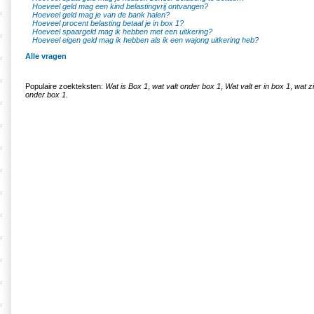
Hoeveel geld mag een kind belastingvrij ontvangen?
Hoeveel geld mag je van de bank halen?
Hoeveel procent belasting betaal je in box 1?
Hoeveel spaargeld mag ik hebben met een uitkering?
Hoeveel eigen geld mag ik hebben als ik een wajong uitkering heb?
Alle vragen
Populaire zoekteksten:
Wat is Box 1
,
wat valt onder box 1
,
Wat valt er in box 1
,
wat zi
onder box 1
.